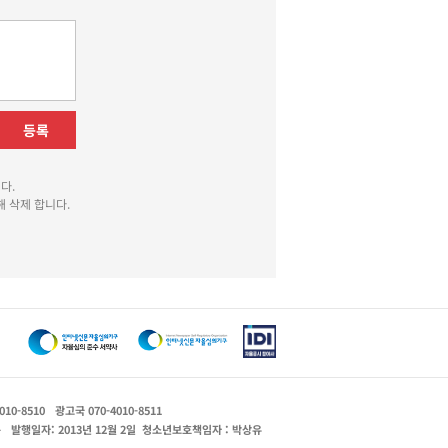
등록
다.
 삭제 합니다.
010-8510
광고국 070-4010-8511
운
발행일자: 2013년 12월 2일
청소년보호책임자 : 박상유