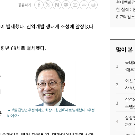
현대백화점그
공유하기
힌 실적 :
8.7% 감소
이 별세했다. 신약개발 생태계 조성에 앞장섰다
향년 68세로 별세했다.
많이 본
업
국내외
1
·대우
약
외신 
2
산 반
이
삼성S
3
스텔란
▲ 16일 천병년 우정바이오 회장이 향년 68세로 별세했다. <우정
든
바이오>
삼성전
4
까지
술한림원 발전 자문위원, 대한암예방학회 산학