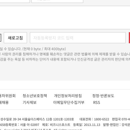
 수 있습니다. (현재 0 byte / 최대 400byte)
다른 사람의 권리를 침해하거나 명예를 훼손하는 댓글은 관련 법률에 의해 제재를 받을 수 있습니
쾌감을 주는 욕설 등 비하하는 단어가 내용에 포함되거나 인신공격성 글은 관리자의 판단에 의해
용자위원회
청소년보호정책
개인정보처리방침
정정·반론보도
인재채용
기사제보
이메일무단수집거부
RSS
수일로 39-34 서울숲더스페이스 12층 1201호-1203호
대표전화 : 1800-6522
편집국 070-4
8658
등록번호 : 서울 아 02897
제호: 비즈니스포스트
등록일: 2013.11.13
발행·편집인 : 강석
X
Copyright ? 2013 비즈니스포스트. All rights reserved.