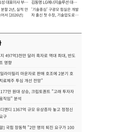
효성 대표이사 부회
김동명 LG에너지솔루션 대표
분할 2년, 실적 안
'기술중심' 구광모 힘실은 개발
이사 사장
어서 [2026년]
자 출신 첫 수장, 기술압도로
경쟁력 확보 사활 [2026년]
사
지 497억3천만 달러 흑자로 역대 최대, 반도
조 영향
"일라이릴리 마운자로 판매 호조에 2분기 호
치료제주 투심 개선 전망"
177만 원대 상승, 크립토퀀트 "고래 투자자
움직임" 분석
K디앤디 1367억 규모 유상증자 놓고 정정신
 요구
정말] 국힘 장동혁 "2만 명의 퇴진 요구가 100