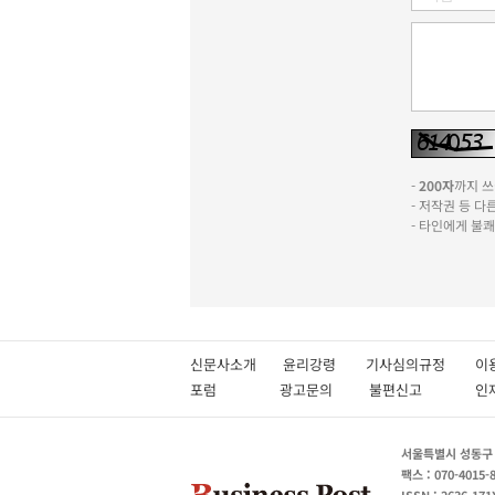
-
200자
까지 쓰실
- 저작권 등 
- 타인에게 불
신문사소개
윤리강령
기사심의규정
이
포럼
광고문의
불편신고
서울특별시 성동구 성
팩스 : 070-4015-
ISSN : 2636-171