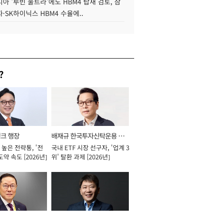
아 '루빈 울트라'에도 HBM4 탑재 검토, 삼
·SK하이닉스 HBM4 수율에..
?
뱅크 행장
배재규 한국투자신탁운용 대
높은 전략통, '전
국내 ETF 시장 선구자, '업계 3
표이사 사장
도약 속도 [2026년]
위' 탈환 과제 [2026년]