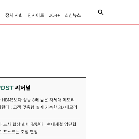
제
정치·사회
인사이트
JOB+
최신뉴스
씨저널
POST
HBM5보다 성능 8배 높은 차세대 메모리
개했다 : 고객 맞춤형 설계 가능한 3D 메모리
 노사 협상 희비 갈렸다 : 현대제철 임단협
고 포스코는 조정 연장