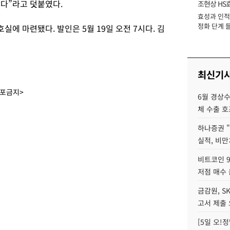
났다”라고 덧붙였다.
조현상 HS
효성과 인적 
장
정화 단계 들
에 마련됐다. 발인은 5월 19일 오전 7시다. 김
최신기
배포금지>
6월 경상수
체 수출 호
하나증권 
실적, 비만
비트코인 9
저점 매수 
금감원, S
고서 제출
[5일 오!