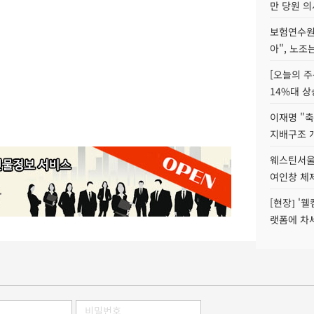
만 당원 의
보험연수원장
아", 노조
[오늘의 주
14%대 상
이재명 "축
지배구조 
웨스틴서울파
여인창 체제
[현장] '
랫폼에 차