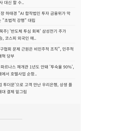
사 대신 할 수..
 하태경 "AI 합작법인 투자 금융위가 막
는 "초법적 강행" 대립
목주] '반도체 투심 회복' 삼성전기 주가
승, 코스피 외국인 매..
구협회 문제 근원은 비민주적 조직", 민주적
개혁 당부
르나스 재개관 1년도 안돼 '투숙율 90%',
에서 호텔사업 순항..
웰컴 투더문'으로 고객 만난 우리은행, 상생 플
세대 결제 밑그림