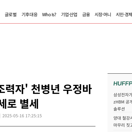
글로벌
기후대응
Who Is?
기업·산업
금융
시장·머니
시민·경
HUFF
조력자' 천병년 우정바
삼성전자가 
8세로 별세
zHBM 공
솔루션
2025-05-16 17:25:15
양대 철강사
마무리 짓