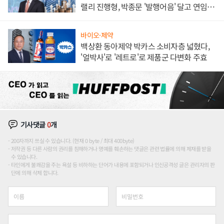
랠리 진행형, 박종문 '발행어음' 달고 연임 향
하나
바이오·제약
백상환 동아제약 박카스 소비자층 넓혔다,
'얼박사'로 '레트로'로 제품군 다변화 주효
기사댓글
0
개
200자까지 쓰실 수 있습니다. (현재 0 byte / 최대 400byte)
저작권 등 다른 사람의 권리를 침해하거나 명예를 훼손하는 댓글은 관련 법률에 의해 제재를 받을
수 있습니다.
타인에게 불쾌감을 주는 욕설 등 비하하는 단어가 내용에 포함되거나 인신공격성 글은 관리자의 판
단에 의해 삭제 합니다.