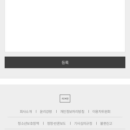
PC버전
회사소개
윤리강령
개인정보처리방침
이용자위원회
청소년보호정책
정정·반론보도
기사심의규정
불편신고