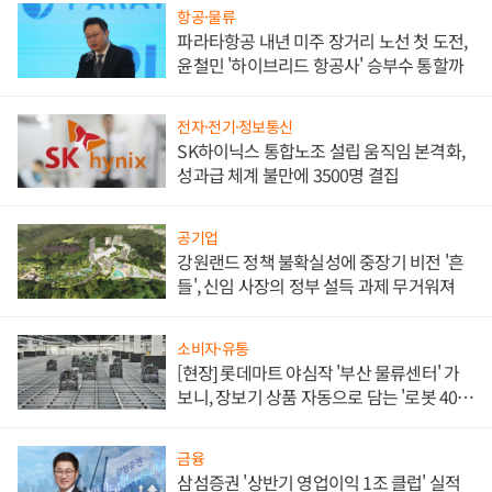
항공·물류
파라타항공 내년 미주 장거리 노선 첫 도전,
윤철민 '하이브리드 항공사' 승부수 통할까
전자·전기·정보통신
SK하이닉스 통합노조 설립 움직임 본격화,
성과급 체계 불만에 3500명 결집
공기업
강원랜드 정책 불확실성에 중장기 비전 '흔
들', 신임 사장의 정부 설득 과제 무거워져
소비자·유통
[현장] 롯데마트 야심작 '부산 물류센터' 가
보니, 장보기 상품 자동으로 담는 '로봇 400
대' 장관
금융
삼섬증권 '상반기 영업이익 1조 클럽' 실적