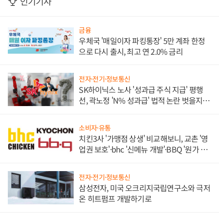
인기기사
금융
우체국 '매일이자 파킹통장' 5만 계좌 한정
으로 다시 출시, 최고 연 2.0% 금리
전자·전기·정보통신
SK하이닉스 노사 '성과급 주식 지급' 평행
선, 곽노정 'N% 성과급' 법적 논란 벗을지 주
목
소비자·유통
치킨3사 '가맹점 상생' 비교해보니, 교촌 '영
업권 보호'·bhc '신메뉴 개발'·BBQ '원가 부
담'
전자·전기·정보통신
삼성전자, 미국 오크리지국립연구소와 극저
온 히트펌프 개발하기로