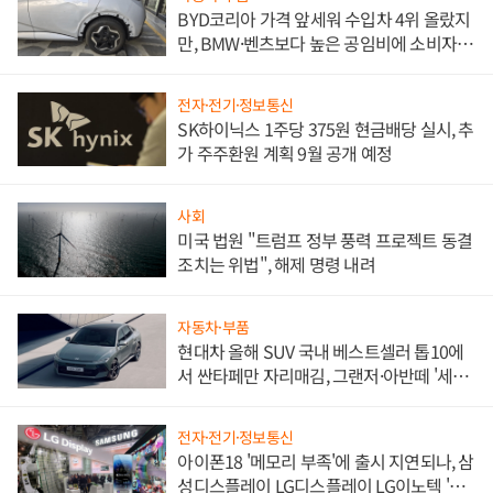
BYD코리아 가격 앞세워 수입차 4위 올랐지
만, BMW·벤츠보다 높은 공임비에 소비자
불만 폭발
전자·전기·정보통신
SK하이닉스 1주당 375원 현금배당 실시, 추
가 주주환원 계획 9월 공개 예정
사회
미국 법원 "트럼프 정부 풍력 프로젝트 동결
조치는 위법", 해제 명령 내려
자동차·부품
현대차 올해 SUV 국내 베스트셀러 톱10에
서 싼타페만 자리매김, 그랜저·아반떼 '세단
쌍끌이'로 내수 방어
전자·전기·정보통신
아이폰18 '메모리 부족'에 출시 지연되나, 삼
성디스플레이 LG디스플레이 LG이노텍 '탈