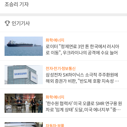
조승리 기자
인기기사
화학·에너지
로이터 "정제연료 3만 톤 한국에서 러시아
로 이동", 우크라이나의 공격에 수요 늘어
전자·전기·정보통신
삼성전자 SK하이닉스 소극적 주주환원에
해외 증권가 비판, "반도체 호황 지속성 의
문"
화학·에너지
'한수원 협력사' 미국 오클로 SMR 연구용 원
자로 '임계 상태' 도달, 미국 에너지부 "중요
한 이정표"
자동차·부품