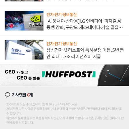
애플' 수익 다각화 속도
전자·전기·정보통신
[AI 뭉쳐야 산다⑧] LG·엔비디아 '피지컬 AI'
동맹 강화, 구광모 제조·데이터·기술 결집
해 종합 로보틱스 기업으로
전자·전기·정보통신
삼성전자 넷리스트와 특허분쟁 매듭, 5년 동
안 최대 1.3조 라이선스비 지급
기사댓글
0
개
200자까지 쓰실 수 있습니다. (현재 0 byte / 최대 400byte)
저작권 등 다른 사람의 권리를 침해하거나 명예를 훼손하는 댓글은 관련 법률에 의해 제재를 받을
수 있습니다.
타인에게 불쾌감을 주는 욕설 등 비하하는 단어가 내용에 포함되거나 인신공격성 글은 관리자의 판
단에 의해 삭제 합니다.