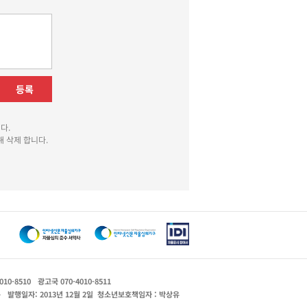
등록
다.
 삭제 합니다.
010-8510
광고국 070-4010-8511
운
발행일자: 2013년 12월 2일
청소년보호책임자 : 박상유