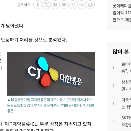
공유하기
롯데케미칼
업이익 11
편으로 체
가 낮아졌다.
 반등하기 어려울 것으로 분석됐다.
많이 본
운
로
로이터
지
1
동",
삼성전
2
거
권가 
미국 
▲ iM증권은 14일 CJ대한통운 목표주가를 기존 12만 원에서 11만
3
원으로 낮춰잡았다. 투자의견은 매수(BUY)를 유지했다. < CJ대한
는 위
통운 >
SK하
4
”며 “계약물류(CL) 부문 성장은 지속되고 있지
주환원
로 둔화될 것”이라고 말했다.