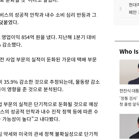
현대차
5
페만 
서비스의 성공적 안착과 내수 소비 심리 반등과 그
덧붙였다.
, 영업이익 854억 원을 냈다. 지난해 1분기 대비
% 감소했다.
Who Is
전 사업 부문의 실적이 둔화된 가운데 택배 부문
 35.9% 감소한 것으로 추정되는데, 물동량 감소
이 영향을 준 것으로 분석된다.
한찬식 대
'정통 검사'
서관
업 부문의 실적은 단기적으로 둔화될 것으로 예상
청 출범 앞
맡아 [2026
비스의 성공적 안착과 내수 진작 정책 등에 따른 수
 가능성이 높다”고 내다봤다.
임 약세와 미국의 관세 정책 불확실성으로 단기적