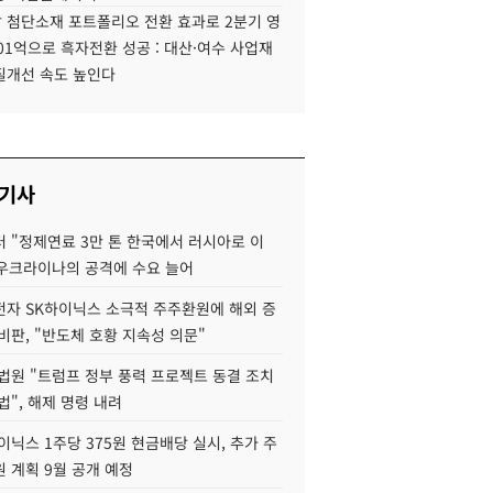
 첨단소재 포트폴리오 전환 효과로 2분기 영
01억으로 흑자전환 성공 : 대산·여수 사업재
질개선 속도 높인다
 기사
 "정제연료 3만 톤 한국에서 러시아로 이
 우크라이나의 공격에 수요 늘어
자 SK하이닉스 소극적 주주환원에 해외 증
비판, "반도체 호황 지속성 의문"
법원 "트럼프 정부 풍력 프로젝트 동결 조치
법", 해제 명령 내려
이닉스 1주당 375원 현금배당 실시, 추가 주
 계획 9월 공개 예정