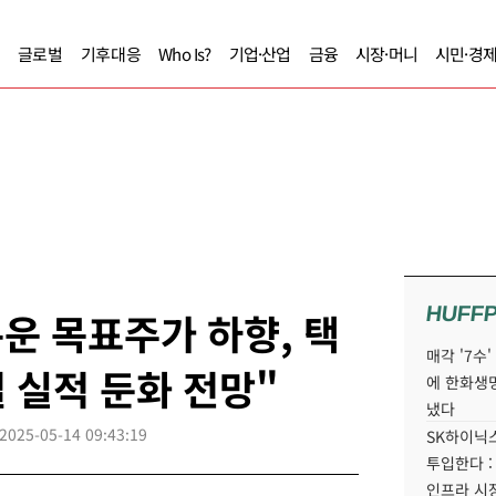
글로벌
기후대응
Who Is?
기업·산업
금융
시장·머니
시민·경
HUFF
통운 목표주가 하향, 택
매각 '7수
 실적 둔화 전망"
에 한화생
냈다
2025-05-14 09:43:19
SK하이닉스
투입한다 :
인프라 시