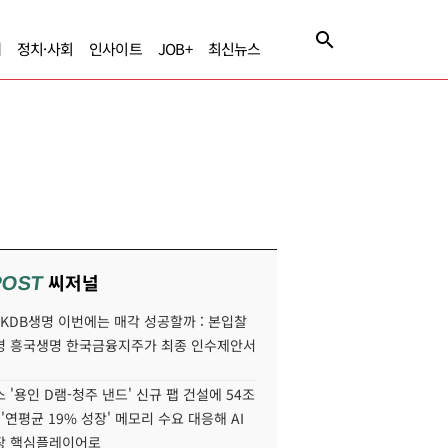
제
정치·사회
인사이트
JOB+
최신뉴스
씨저널
POST
' KDB생명 이번에는 매각 성공할까 : 본입찰
명 흥국생명 한국금융지주가 최종 인수제안서
 '용인 D램-청주 낸드' 신규 팹 건설에 54조
 '연평균 19% 성장' 메모리 수요 대응해 AI
장 핵심플레이어로