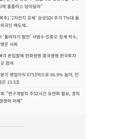
니에 홈플러스 담아달라"
목주] '2차전지 강세' 삼성SDI 주가 7%대 올
 외국인 매도세..
 '돌려차기 발언' 서범수·진종오 징계 착수,
2명은 사퇴
 매각 본입찰에 한화생명 흥국생명 한국투자
3곳 참여
분기 영업이익 6753억으로 66.9% 늘어, 민
은 13.5조
회 "연구개발직 주52시간 유연화 필요, 경직
경쟁력 저해"