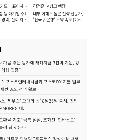
카드 대표이사 사
강정훈 iM뱅크 행장
성 등 대기업 주요
내부 이해도 높은 전략 전문가,
 경력, 신뢰 회복
'전국구 은행' 도약 속도 [2026
[2026년]
년]
사
 가뭄 겪는 농가에 재해자금 3천억 지원, 강
 역량 집중"
스 포스코인터내셔널과 포스코DX 지분 일부
 재원 2조5천억 확보
투스 '제우스: 오만의 신' 8월26일 출시, 진입
MMORPG 내..
고환율 기조' 극복 절실, 조좌진 '인바운드'
늘려 답 찾는다
정말] 민주당 민병덕 "홈플러스 정상화될 때까