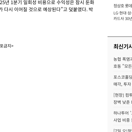
25년 1분기 일회성 비용으로 수익성은 잠시 둔화
정상호 롯데
가 다시 이어질 것으로 예상된다”고 덧붙였다. 박
LG·현대·삼
장
카드사 30년
에 '초집중' 
최신기
배포금지>
농협 폭염과
호동 "모든
포스코홀딩
매각, 투자
[현장] 컴
장벽 낮춘 
하나투어 '
사업 비중 
[7일 오!