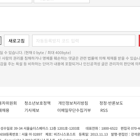
 수 있습니다. (현재 0 byte / 최대 400byte)
다른 사람의 권리를 침해하거나 명예를 훼손하는 댓글은 관련 법률에 의해 제재를 받을 수 있습니
쾌감을 주는 욕설 등 비하하는 단어가 내용에 포함되거나 인신공격성 글은 관리자의 판단에 의해
용자위원회
청소년보호정책
개인정보처리방침
정정·반론보도
인재채용
기사제보
이메일무단수집거부
RSS
수일로 39-34 서울숲더스페이스 12층 1201호-1203호
대표전화 : 1800-6522
편집국 070-4
8658
등록번호 : 서울 아 02897
제호: 비즈니스포스트
등록일: 2013.11.13
발행·편집인 : 강석
X
Copyright ? 2013 비즈니스포스트. All rights reserved.