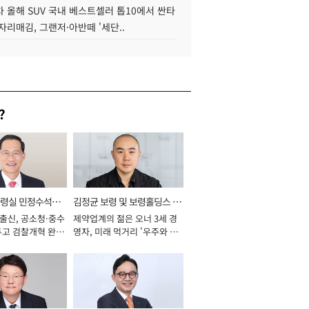
 올해 SUV 국내 베스트셀러 톱10에서 싼타
자리매김, 그랜저·아반떼 '세단..
?
통령실 민정수석비
김정균 보령 및 보령홀딩스 대
 출신, 공소청·중수
제약업계의 젊은 오너 3세 경
표이사 사장
두고 검찰개혁 완수
영자, 미래 먹거리 '우주와 헬
년]
스케어' 공들여 [2026년]