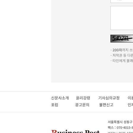
-
200자
까지 쓰실
- 저작권 등 
- 타인에게 불
신문사소개
윤리강령
기사심의규정
이
포럼
광고문의
불편신고
서울특별시 성동구 성
팩스 : 070-4015-
ISSN : 2636-171