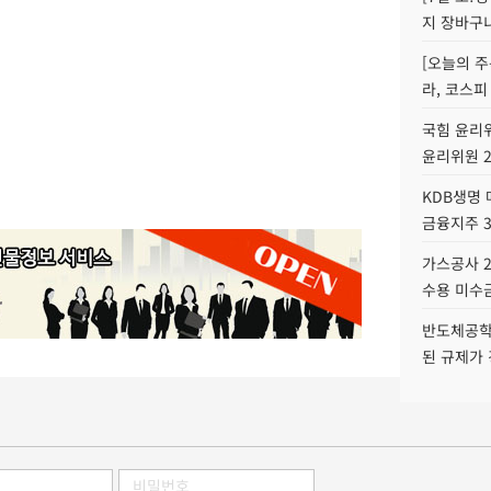
지 장바구
[오늘의 주
라, 코스피
국힘 윤리위
윤리위원 
KDB생명
금융지주 
가스공사 2
수용 미수금
반도체공학
된 규제가 