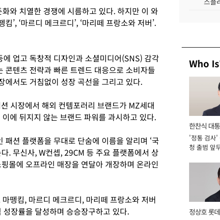
스플레
화와 치열한 경쟁에 시름하고 있다. 하지만 이 와
킴’, ‘마르디 메크르디’, ‘마리떼 프랑소와 저버’.
에 업고 독창적 디자인과 소셜미디어(SNS) 감각
Who Is
파는 콘텐츠 전략과 빠른 트렌드 대응으로 소비자들
시장에서도 거침없이 성장 곡선을 그리고 있다.
패션 시장에서 해외 컨템포러리 브랜드가 MZ세대
도 이에 뒤지지 않는 브랜드 파워를 과시하고 있다.
한찬식 대
'정통 검사'
서관
인 패션 플랫폼을 무대로 단숨에 이름을 알리며 ‘국
청 출범 앞
. 무신사, W컨셉, 29CM 등 주요 플랫폼에서 상
맡아 [2026
쇼핑몰에 오프라인 매장을 연달아 개장하며 온라인
. 마뗑킴, 마르디 메크르디, 마리떼 프랑소와 저버
익 성장률을 달성하며 승승장구하고 있다.
정상호 롯데