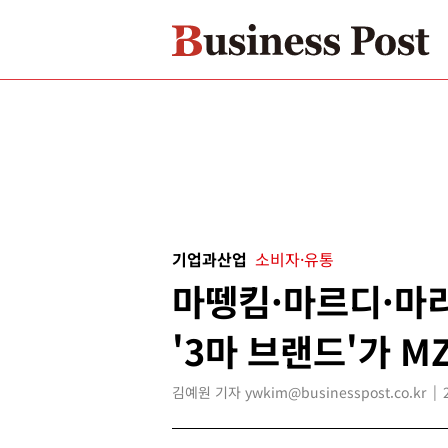
기업과산업
소비자·유통
마뗑킴·마르디·마리
'3마 브랜드'가 M
김예원 기자 ywkim@businesspost.co.kr