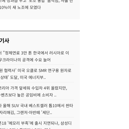
에 성과급 두고 '노조 통합' 움직임, 사흘 만
10%이 새 노조에 모였다
 기사
 "정제연료 3만 톤 한국에서 러시아로 이
 우크라이나의 공격에 수요 늘어
원 협력사' 미국 오클로 SMR 연구용 원자로
 상태' 도달, 미국 에너지부..
코리아 가격 앞세워 수입차 4위 올랐지만,
·벤츠보다 높은 공임비에 소비자 ..
 올해 SUV 국내 베스트셀러 톱10에서 싼타
자리매김, 그랜저·아반떼 '세단..
18 '메모리 부족'에 출시 지연되나, 삼성디