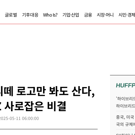
글로벌
기후대응
Who Is?
기업·산업
금융
시장·머니
시민·경
HUFF
떼 로고만 봐도 산다,
'하이브리드
Z 사로잡은 비결
하이브리드
중국, 미국
2025-05-11 06:00:00
국의 규제에