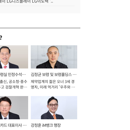
이 LG디스플레이 LG이노텍 '..
?
통령실 민정수석비
김정균 보령 및 보령홀딩스 대
 출신, 공소청·중수
제약업계의 젊은 오너 3세 경
표이사 사장
두고 검찰개혁 완수
영자, 미래 먹거리 '우주와 헬
년]
스케어' 공들여 [2026년]
카드 대표이사 사
강정훈 iM뱅크 행장