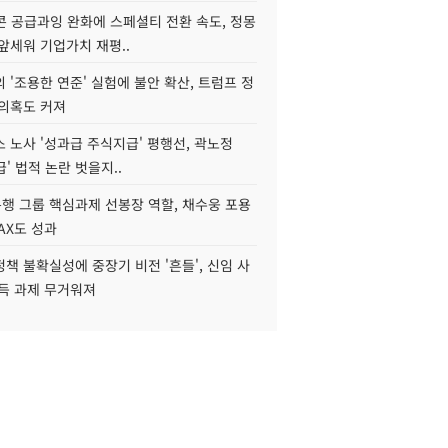
콘 공급과잉 완화에 스페셜티 전환 속도, 정몽
앞세워 기업가치 재평..
 '조용한 연준' 실험에 불안 확산, 트럼프 정
 의혹도 커져
 노사 '성과급 주식지급' 평행선, 곽노정
급' 법적 논란 벗을지..
행 그룹 핵심과제 선봉장 역할, 채수웅 포용
AX도 성과
책 불확실성에 중장기 비전 '흔들', 신임 사
설득 과제 무거워져