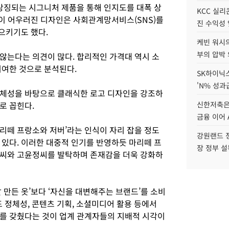
 상징되는 시그니처 제품을 통해 인지도를 대폭 상
KCC 실리
래픽이 어우러진 디자인은 사회관계망서비스(SNS)를
진 수익성 
일으키기도 했다.
케빈 워시의
부의 압박
않는다는 의견이 많다. 합리적인 가격대 역시 소
기여한 것으로 분석된다.
SK하이닉스
'N% 성과
정체성을 바탕으로 클래식한 로고 디자인을 강조하
로 꼽힌다.
신한저축은
금융 이어 
마리떼 프랑소와 저버’라는 인식이 자리 잡을 정도
강원랜드 정
 있다. 이러한 대중적 인기를 반영하듯 마리떼 프
장 정부 
우씨와 고윤정씨를 발탁하며 존재감을 더욱 강화하
 만든 옷’보다 ‘자신을 대변해주는 브랜드’를 소비
드 정체성, 콘텐츠 기획, 소셜미디어 활용 등에서
를 갖췄다는 것이 업계 관계자들의 지배적 시각이