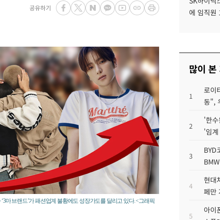
SK하이닉스
공유하기
에 임직원 
많이 본
로이터
1
동",
'한수
2
'임계
BYD
3
BMW
현대차
4
페만 
 ‘3마 브랜드’가 패션업계 불황에도 성장가도를 달리고 있다. <그래픽
아이폰
5