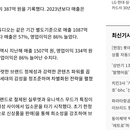
LG·현대·삼
장
카드사 30년
익 387억 원을 기록했다. 2023년보다 매출은
에 '초집중' 
디오는 같은 기간 별도기준으로 매출 1087억
최신기
보다 매출은 57%, 영업이익은 86% 늘었다.
[현장] 롯
 지난해 매출 1507억 원, 영업이익 334억 원
상품 자동으
 영업이익은 86% 늘어난 수치다.
'상반기 1
뚜렷한 브랜드 정체성과 강력한 콘텐츠 파워를 꼽
'발행어음'
MZ세대의 감성을 정조준하며 차별화된 전략을 펼쳤
치킨3사 '
호'·bhc '
브랜드로 절제된 실루엣과 유니섹스 무드가 특징이
파라타항공 
 여성 사이에서 입소문을 타기 시작했다. 초기 한정
이브리드 
으로 신상품을 판매)을 통해 희소성을 강조하며 브
동아제약 
'레트로'까