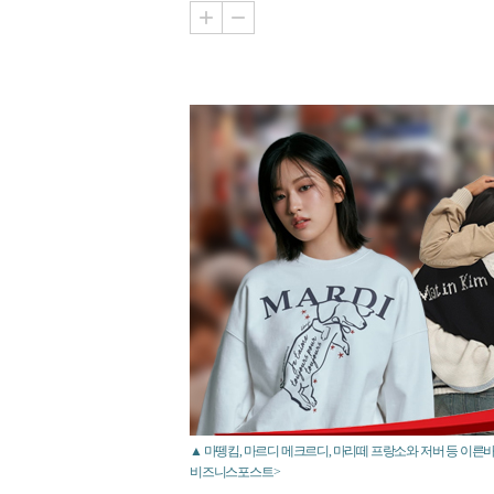
▲ 마뗑킴, 마르디 메크르디, 마리떼 프랑소와 저버 등 이른바
비즈니스포스트>