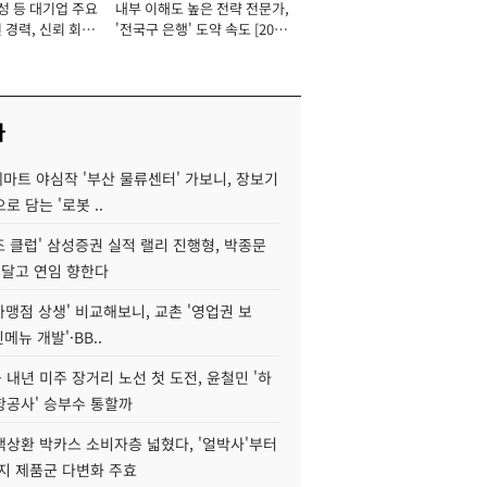
성 등 대기업 주요
내부 이해도 높은 전략 전문가,
 경력, 신뢰 회복
'전국구 은행' 도약 속도 [2026
[2026년]
년]
사
데마트 야심작 '부산 물류센터' 가보니, 장보기
로 담는 '로봇 ..
조 클럽' 삼성증권 실적 랠리 진행형, 박종문
 달고 연임 향한다
가맹점 상생' 비교해보니, 교촌 '영업권 보
신메뉴 개발'·BB..
내년 미주 장거리 노선 첫 도전, 윤철민 '하
항공사' 승부수 통할까
백상환 박카스 소비자층 넓혔다, '얼박사'부터
지 제품군 다변화 주효