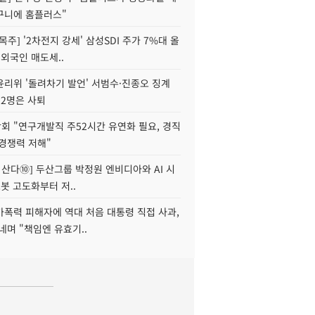
구니에 홈플러스"
목주] '2차전지 강세' 삼성SDI 주가 7%대 올
 외국인 매도세..
윤리위 '돌려차기 발언' 서범수·진종오 징계
 2명은 사퇴
회 "연구개발직 주52시간 유연화 필요, 경직
경쟁력 저해"
야 산다⑩] 두산그룹 박정원 엔비디아와 AI 시
로봇 고도화부터 저..
가폭력 피해자에 역대 처음 대통령 직접 사과,
네며 "책임엔 유효기..