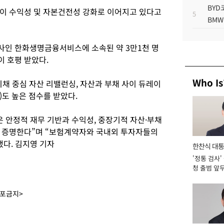
BYD
이 수익성 및 자본건전성 강화로 이어지고 있다고
5
BMW
사인 한화생명금융서비스에 소속된 약 3만1천 명
 호평 받았다.
Who Is
채 중심 자산 리밸런싱, 자산과 부채 사이 듀레이
M)도 높은 점수를 받았다.
 안정적 재무 기반과 수익성, 중장기적 자산·부채
을 증명한다”며 “보험계약자와 국내외 투자자들의
했다. 김지영 기자
한찬식 대
'정통 검사'
서관
청 출범 앞
맡아 [2026
배포금지>