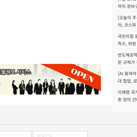
까지 장바
[오늘의 주
라, 코스피
국민의힘 
착수, 위원
반도체공학
된 규제가 
[AI 뭉쳐
대 협업, 
이재명 국
흰 장미 건