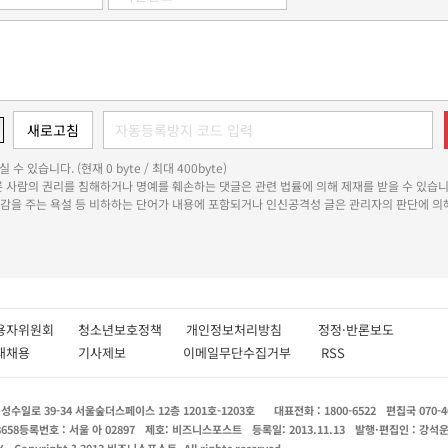
 수 있습니다. (현재 0 byte / 최대 400byte)
다른 사람의 권리를 침해하거나 명예를 훼손하는 댓글은 관련 법률에 의해 제재를 받을 수 있습니
쾌감을 주는 욕설 등 비하하는 단어가 내용에 포함되거나 인신공격성 글은 관리자의 판단에 의해
용자위원회
청소년보호정책
개인정보처리방침
정정·반론보도
인재채용
기사제보
이메일무단수집거부
RSS
수일로 39-34 서울숲더스페이스 12층 1201호-1203호
대표전화 : 1800-6522
편집국 070-4
8658
등록번호 : 서울 아 02897
제호: 비즈니스포스트
등록일: 2013.11.13
발행·편집인 : 강석
X
Copyright ? 2013 비즈니스포스트. All rights reserved.