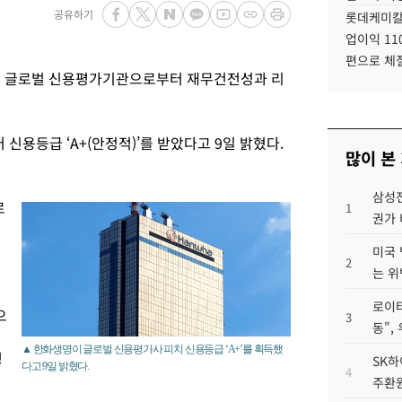
공유하기
롯데케미칼
업이익 11
편으로 체
는 글로벌 신용평가기관으로부터 재무건전성과 리
용등급 ‘A+(안정적)’를 받았다고 9일 밝혔다.
많이 본
삼성전
로
1
권가 
미국 
2
는 위
로이터
으
3
동",
▲ 한화생명이 글로벌 신용평가사 피치 신용등급 ‘A+’를 획득했
평
SK하
다고 9일 밝혔다.
4
주환원