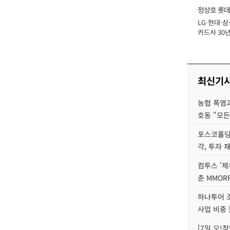
정상호 롯데
LG·현대·삼
장
카드사 30년
에 '초집중' 
최신기
농협 폭염과
호동 "모든
포스코홀딩
각, 투자 
컴투스 '제
춘 MMOR
하나투어 조
사업 비중 
[7일 오!