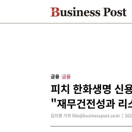
금융
금융
피치 한화생명 신용등
"재무건전성과 리
김지영 기자 lilie@businesspost.co.kr
202