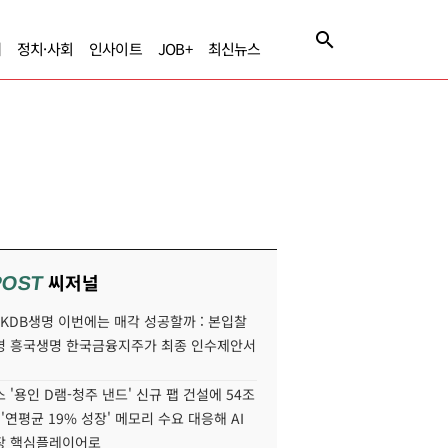
제
정치·사회
인사이트
JOB+
최신뉴스
씨저널
POST
' KDB생명 이번에는 매각 성공할까 : 본입찰
명 흥국생명 한국금융지주가 최종 인수제안서
 '용인 D램-청주 낸드' 신규 팹 건설에 54조
 '연평균 19% 성장' 메모리 수요 대응해 AI
장 핵심플레이어로