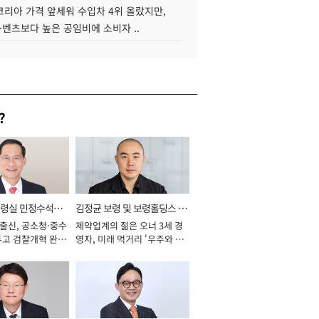
코리아 가격 앞세워 수입차 4위 올랐지만,
·벤츠보다 높은 공임비에 소비자 ..
?
통령실 민정수석비
김정균 보령 및 보령홀딩스 대
 출신, 공소청·중수
제약업계의 젊은 오너 3세 경
표이사 사장
두고 검찰개혁 완수
영자, 미래 먹거리 '우주와 헬
년]
스케어' 공들여 [2026년]