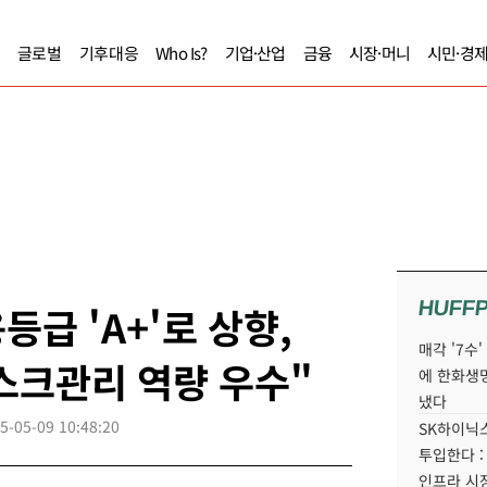
글로벌
기후대응
Who Is?
기업·산업
금융
시장·머니
시민·경
HUFF
급 'A+'로 상향,
매각 '7수
스크관리 역량 우수"
에 한화생
냈다
5-05-09 10:48:20
SK하이닉스
투입한다 :
인프라 시