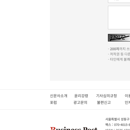
-
200자
까지 쓰실
- 저작권 등 
- 타인에게 불
신문사소개
윤리강령
기사심의규정
이
포럼
광고문의
불편신고
서울특별시 성동구 성
팩스 : 070-4015-
ISSN : 2636-171