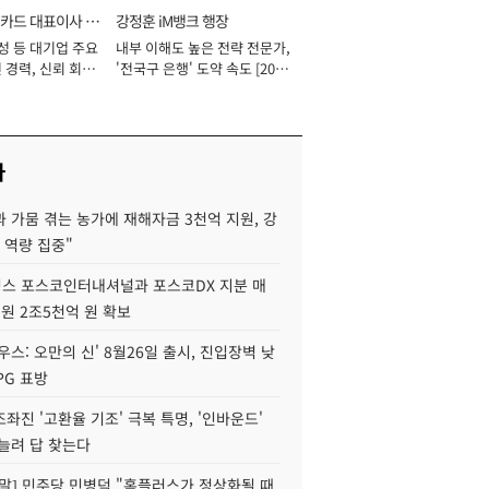
카드 대표이사 사
강정훈 iM뱅크 행장
성 등 대기업 주요
내부 이해도 높은 전략 전문가,
 경력, 신뢰 회복
'전국구 은행' 도약 속도 [2026
[2026년]
년]
사
 가뭄 겪는 농가에 재해자금 3천억 지원, 강
 역량 집중"
스 포스코인터내셔널과 포스코DX 지분 매
재원 2조5천억 원 확보
우스: 오만의 신' 8월26일 출시, 진입장벽 낮
PG 표방
좌진 '고환율 기조' 극복 특명, '인바운드'
늘려 답 찾는다
정말] 민주당 민병덕 "홈플러스가 정상화될 때