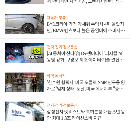
서 싼타페만 자리매김, 그랜저·아반떼 '세단
쌍끌이'로 내수 방어
자동차·부품
BYD코리아 가격 앞세워 수입차 4위 올랐지
만, BMW·벤츠보다 높은 공임비에 소비자
불만 폭발
전자·전기·정보통신
[AI 뭉쳐야 산다⑧] LG·엔비디아 '피지컬 AI'
동맹 강화, 구광모 제조·데이터·기술 결집
해 종합 로보틱스 기업으로
화학·에너지
'한수원 협력사' 미국 오클로 SMR 연구용 원
자로 '임계 상태' 도달, 미국 에너지부 "중요
한 이정표"
전자·전기·정보통신
삼성전자 넷리스트와 특허분쟁 매듭, 5년 동
안 최대 1.3조 라이선스비 지급