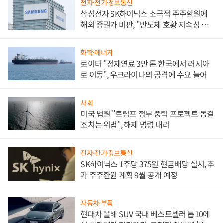
전자·전기·정보통신
삼성전자 SK하이닉스 소극적 주주환원에
해외 증권가 비판, "반도체 호황 지속성 의
문"
화학·에너지
로이터 "정제연료 3만 톤 한국에서 러시아
로 이동", 우크라이나의 공격에 수요 늘어
사회
미국 법원 "트럼프 정부 풍력 프로젝트 동결
조치는 위법", 해제 명령 내려
전자·전기·정보통신
SK하이닉스 1주당 375원 현금배당 실시, 추
가 주주환원 계획 9월 공개 예정
자동차·부품
현대차 올해 SUV 국내 베스트셀러 톱10에