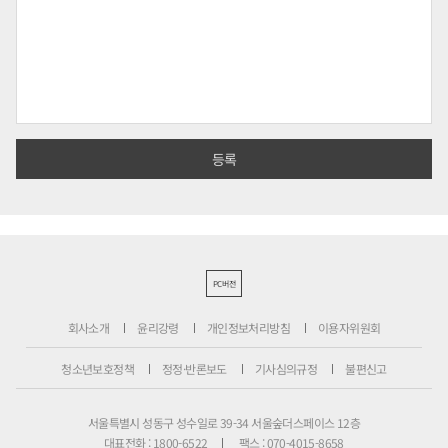
PC버전
회사소개
윤리강령
개인정보처리방침
이용자위원회
청소년보호정책
정정·반론보도
기사심의규정
불편신고
서울특별시 성동구 성수일로 39-34 서울숲더스페이스 12층
대표전화 : 1800-6522
팩스 : 070-4015-8658