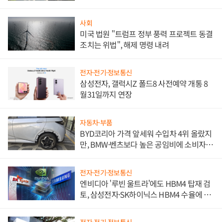
사회
미국 법원 "트럼프 정부 풍력 프로젝트 동결
조치는 위법", 해제 명령 내려
전자·전기·정보통신
삼성전자, 갤럭시Z 폴드8 사전예약 개통 8
월31일까지 연장
자동차·부품
BYD코리아 가격 앞세워 수입차 4위 올랐지
만, BMW·벤츠보다 높은 공임비에 소비자
불만 폭발
전자·전기·정보통신
엔비디아 '루빈 울트라'에도 HBM4 탑재 검
토, 삼성전자·SK하이닉스 HBM4 수율에 주
도권 갈린다