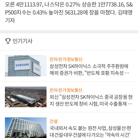
오른 4만1113.97, 나스닥은 0.27% 상승한 1만7738.16, S&
P500지수는 0.43% 높아진 5631.28에 장을 마쳤다. 김태영
기자
인기기사
전자·전기·정보통신
삼성전자 SK하이닉스 소극적 주주환원에
해외 증권가 비판, "반도체 호황 지속성 의
문"
전자·전기·정보통신
외신 "삼성전자 SK하이닉스 중국 공장용 현
지 생산 반도체 장비 시험, 미국 수출통제 대
비"
건설
국내외서 속도 붙는 원전 사업, 삼성물산·현
대건설·대우건설에 다가오는 '약속의 시간'