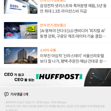
전자·전기·정보통신
삼성전자 넷리스트와 특허분쟁 매듭, 5년 동
안 최대 1.3조 라이선스비 지급
전자·전기·정보통신
[AI 뭉쳐야 산다⑧] LG·엔비디아 '피지컬 AI'
동맹 강화, 구광모 제조·데이터·기술 결집
해 종합 로보틱스 기업으로
소비자·유통
이부진 야심작 '신라스테이' 서울신라호텔
보다 잘 나가, 평택·주문진·해남·건대로 성
장판 더 넓힌다
기사댓글
0
개
200자까지 쓰실 수 있습니다. (현재 0 byte / 최대 400byte)
저작권 등 다른 사람의 권리를 침해하거나 명예를 훼손하는 댓글은 관련 법률에 의해 제재를 받을
수 있습니다.