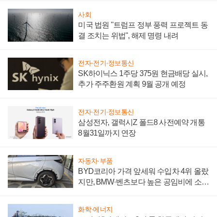
사회
미국 법원 "트럼프 정부 풍력 프로젝트 동
결 조치는 위법", 해제 명령 내려
전자·전기·정보통신
SK하이닉스 1주당 375원 현금배당 실시,
추가 주주환원 계획 9월 공개 예정
전자·전기·정보통신
삼성전자, 갤럭시Z 폴드8 사전예약 개통
8월31일까지 연장
자동차·부품
BYD코리아 가격 앞세워 수입차 4위 올랐
지만, BMW·벤츠보다 높은 공임비에 소비
자 불만 폭발
화학·에너지