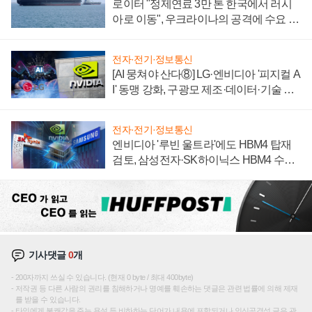
로이터 "정제연료 3만 톤 한국에서 러시
아로 이동", 우크라이나의 공격에 수요 늘
어
전자·전기·정보통신
[AI 뭉쳐야 산다⑧] LG·엔비디아 '피지컬 A
I' 동맹 강화, 구광모 제조·데이터·기술 결
집해 종합 로보틱스 기업으로
전자·전기·정보통신
엔비디아 '루빈 울트라'에도 HBM4 탑재
검토, 삼성전자·SK하이닉스 HBM4 수율
에 주도권 갈린다
기사댓글
0
개
200자까지 쓰실 수 있습니다. (현재 0 byte / 최대 400byte)
저작권 등 다른 사람의 권리를 침해하거나 명예를 훼손하는 댓글은 관련 법률에 의해 제재
를 받을 수 있습니다.
타인에게 불쾌감을 주는 욕설 등 비하하는 단어가 내용에 포함되거나 인신공격성 글은 관