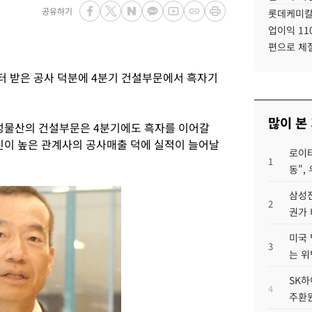
공유하기
롯데케미칼
업이익 11
편으로 체
 받은 공사 덕분에 4분기 건설부문에서 흑자기
많이 본
성물산의 건설부문은 4분기에도 흑자를 이어갈
진이 높은 관계사의 공사매출 덕에 실적이 늘어날
로이터
1
동",
삼성전
2
권가 
미국 
3
는 위
SK하
4
주환원