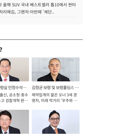
 올해 SUV 국내 베스트셀러 톱10에서 싼타
자리매김, 그랜저·아반떼 '세단..
?
통령실 민정수석비
김정균 보령 및 보령홀딩스 대
 출신, 공소청·중수
제약업계의 젊은 오너 3세 경
표이사 사장
두고 검찰개혁 완수
영자, 미래 먹거리 '우주와 헬
년]
스케어' 공들여 [2026년]