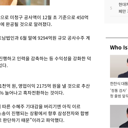
현대차
5
페만 
로 미청구 공사액이 12월 초 기준으로 450억
말에 완공될 것으로 알려졌다.
법인과 6월 말에 9294억원 규모 공사수주 계
Who Is
진행하고 인력을 감축하는 등 수익성을 강화한 덕
있다.
한찬식 대
천억 원, 영업이익 2175억 원을 낼 것으로 추산
'정통 검사'
서관
.9% 늘어나고 흑자전환하는 것이다.
청 출범 앞
맡아 [2026
 따른 수혜주 기대감을 버리기엔 아직 이르
 소송이 진행되는 상황에서 향후 삼성전자와 합병
 판단하기 때문”이라고 파악했다.