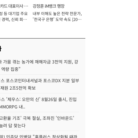
카드 대표이사 사
강정훈 iM뱅크 행장
성 등 대기업 주요
내부 이해도 높은 전략 전문가,
 경력, 신뢰 회복
'전국구 은행' 도약 속도 [2026
[2026년]
년]
사
 가뭄 겪는 농가에 재해자금 3천억 지원, 강
 역량 집중"
스 포스코인터내셔널과 포스코DX 지분 일부
 재원 2조5천억 확보
투스 '제우스: 오만의 신' 8월26일 출시, 진입
MMORPG 내..
고환율 기조' 극복 절실, 조좌진 '인바운드'
늘려 답 찾는다
정말] 민주당 민병덕 "홈플러스 정상화될 때까