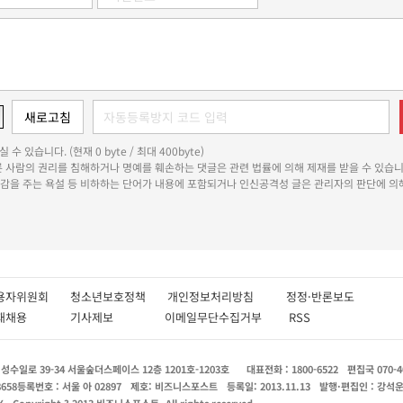
 수 있습니다. (현재 0 byte / 최대 400byte)
다른 사람의 권리를 침해하거나 명예를 훼손하는 댓글은 관련 법률에 의해 제재를 받을 수 있습니
쾌감을 주는 욕설 등 비하하는 단어가 내용에 포함되거나 인신공격성 글은 관리자의 판단에 의해
용자위원회
청소년보호정책
개인정보처리방침
정정·반론보도
인재채용
기사제보
이메일무단수집거부
RSS
수일로 39-34 서울숲더스페이스 12층 1201호-1203호
대표전화 : 1800-6522
편집국 070-4
8658
등록번호 : 서울 아 02897
제호: 비즈니스포스트
등록일: 2013.11.13
발행·편집인 : 강석
X
Copyright ? 2013 비즈니스포스트. All rights reserved.