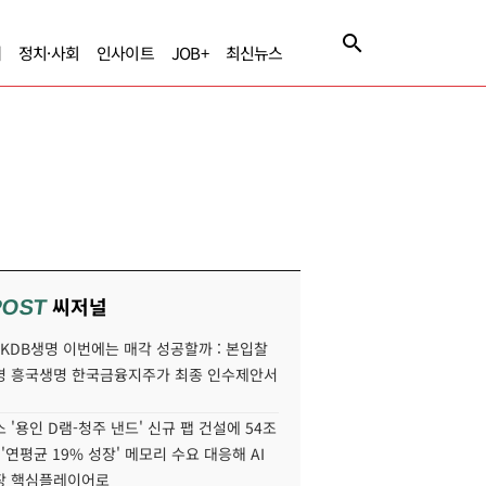
제
정치·사회
인사이트
JOB+
최신뉴스
씨저널
POST
' KDB생명 이번에는 매각 성공할까 : 본입찰
명 흥국생명 한국금융지주가 최종 인수제안서
 '용인 D램-청주 낸드' 신규 팹 건설에 54조
 '연평균 19% 성장' 메모리 수요 대응해 AI
장 핵심플레이어로