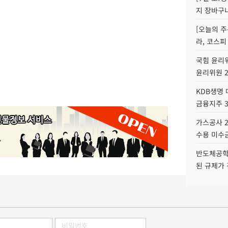
지 장바구
[오늘의 주
라, 코스피
국힘 윤리위
윤리위원 
KDB생명
금융지주 
가스공사 2
수용 미수금
반도체공학
된 규제가 