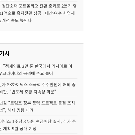
 첨단소재 포트폴리오 전환 효과로 2분기 영
01억으로 흑자전환 성공 : 대산·여수 사업재
질개선 속도 높인다
 기사
 "정제연료 3만 톤 한국에서 러시아로 이
 우크라이나의 공격에 수요 늘어
자 SK하이닉스 소극적 주주환원에 해외 증
비판, "반도체 호황 지속성 의문"
법원 "트럼프 정부 풍력 프로젝트 동결 조치
법", 해제 명령 내려
이닉스 1주당 375원 현금배당 실시, 추가 주
 계획 9월 공개 예정