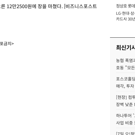
오른 12만2500원에 장을 마쳤다. [비즈니스포스트
정상호 롯데
LG·현대·삼
장
카드사 30년
에 '초집중' 
배포금지>
최신기
농협 폭염과
호동 "모든
포스코홀딩
매각, 투자
[현장] 컴
장벽 낮춘 
하나투어 '
사업 비중 
[7일 오!