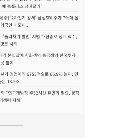
니에 홈플러스 담아달라"
목주] '2차전지 강세' 삼성SDI 주가 7%대 올
 외국인 매도세..
 '돌려차기 발언' 서범수·진종오 징계 착수,
2명은 사퇴
 매각 본입찰에 한화생명 흥국생명 한국투자
3곳 참여
분기 영업이익 6753억으로 66.9% 늘어, 민
은 13.5조
회 "연구개발직 주52시간 유연화 필요, 경직
경쟁력 저해"