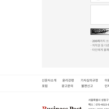
-
200자
까지 쓰실
- 저작권 등 
- 타인에게 불
신문사소개
윤리강령
기사심의규정
이
포럼
광고문의
불편신고
서울특별시 성동구 성
팩스 : 070-4015-
ISSN : 2636-171