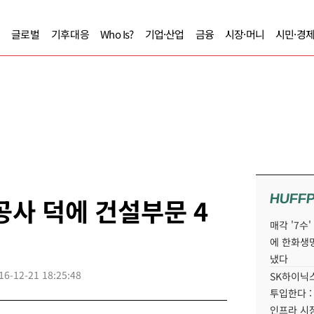
글로벌
기후대응
Who Is?
기업·산업
금융
시장·머니
시민·경
HUFF
공사 덕에 건설부문 4
매각 '7수
에 한화생
냈다
16-12-21 18:25:48
SK하이닉스
투입한다 :
인프라 시