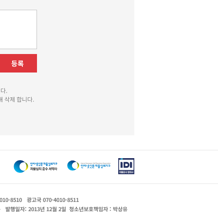
등록
다.
 삭제 합니다.
010-8510
광고국 070-4010-8511
운
발행일자: 2013년 12월 2일
청소년보호책임자 : 박상유