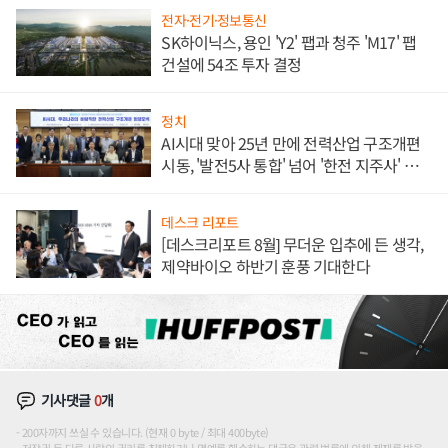
전자·전기·정보통신
SK하이닉스, 용인 'Y2' 팹과 청주 'M17' 팹
건설에 54조 투자 결정
정치
AI시대 맞아 25년 만에 전력산업 구조개편
시동, '발전5사 통합' 넘어 '한전 지주사' 재편
론도
데스크 리포트
[데스크리포트 8월] 무더운 입추에 든 생각,
제약바이오 하반기 훈풍 기대한다
기사댓글
0
개
200자까지 쓰실 수 있습니다. (현재 0 byte / 최대 400byte)