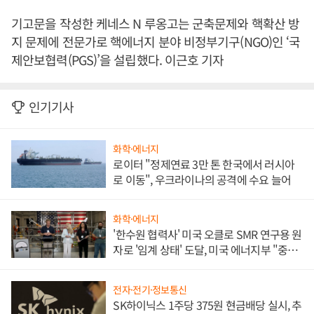
기고문을 작성한 케네스 N 루옹고는 군축문제와 핵확산 방
지 문제에 전문가로 핵에너지 분야 비정부기구(NGO)인 ‘국
제안보협력(PGS)’을 설립했다. 이근호 기자
인기기사
화학·에너지
로이터 "정제연료 3만 톤 한국에서 러시아
로 이동", 우크라이나의 공격에 수요 늘어
화학·에너지
'한수원 협력사' 미국 오클로 SMR 연구용 원
자로 '임계 상태' 도달, 미국 에너지부 "중요
한 이정표"
전자·전기·정보통신
SK하이닉스 1주당 375원 현금배당 실시, 추