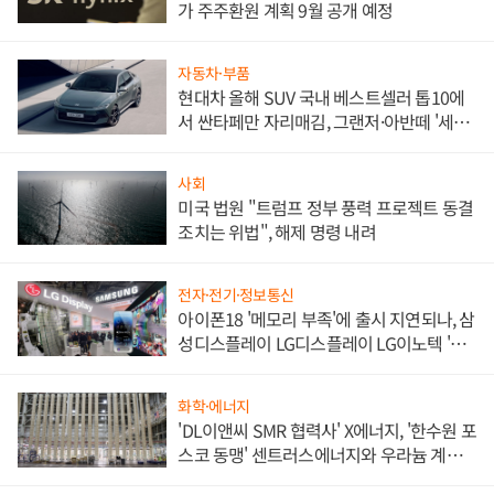
가 주주환원 계획 9월 공개 예정
자동차·부품
현대차 올해 SUV 국내 베스트셀러 톱10에
서 싼타페만 자리매김, 그랜저·아반떼 '세단
쌍끌이'로 내수 방어
사회
미국 법원 "트럼프 정부 풍력 프로젝트 동결
조치는 위법", 해제 명령 내려
전자·전기·정보통신
아이폰18 '메모리 부족'에 출시 지연되나, 삼
성디스플레이 LG디스플레이 LG이노텍 '탈
애플' 수익 다각화 속도
화학·에너지
'DL이앤씨 SMR 협력사' X에너지, '한수원 포
스코 동맹' 센트러스에너지와 우라늄 계약
체결