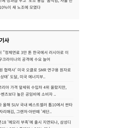
에 성과급 두고 '노조 통합' 움직임, 사흘 만
10%이 새 노조에 모였다
 기사
 "정제연료 3만 톤 한국에서 러시아로 이
 우크라이나의 공격에 수요 늘어
원 협력사' 미국 오클로 SMR 연구용 원자로
 상태' 도달, 미국 에너지부..
코리아 가격 앞세워 수입차 4위 올랐지만,
·벤츠보다 높은 공임비에 소비자 ..
 올해 SUV 국내 베스트셀러 톱10에서 싼타
자리매김, 그랜저·아반떼 '세단..
18 '메모리 부족'에 출시 지연되나, 삼성디