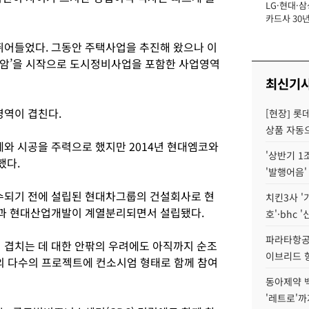
LG·현대·삼
장
카드사 30년
에 '초집중' 
어들었다. 그동안 주택사업을 추진해 왔으나 이
수암’을 시작으로 도시정비사업을 포함한 사업영역
최신기
역이 겹친다.
[현장] 롯
상품 자동으
와 시공을 주력으로 했지만 2014년 현대엠코와
'상반기 1
했다.
'발행어음'
되기 전에 설립된 현대차그룹의 건설회사로 현
치킨3사 '
과 현대산업개발이 계열분리되면서 설립됐다.
호'·bhc '
파라타항공 
겹치는 데 대한 안팎의 우려에도 아직까지 순조
이브리드 
내외 다수의 프로젝트에 컨소시엄 형태로 함께 참여
동아제약 
'레트로'까