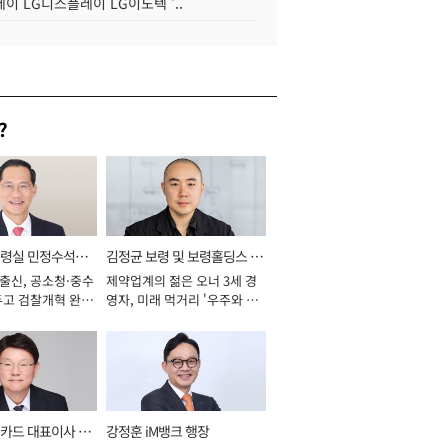
이 LG디스플레이 LG이노텍 '..
?
통령실 민정수석비
김정균 보령 및 보령홀딩스 대
 출신, 공소청·중수
제약업계의 젊은 오너 3세 경
표이사 사장
두고 검찰개혁 완수
영자, 미래 먹거리 '우주와 헬
년]
스케어' 공들여 [2026년]
카드 대표이사 사
강정훈 iM뱅크 행장