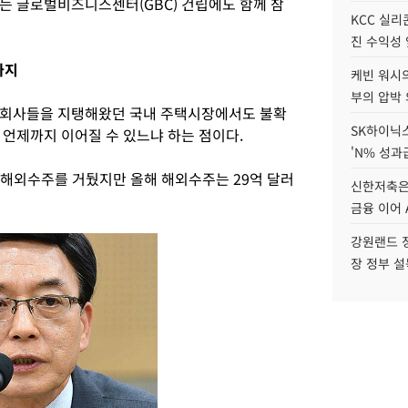
는 글로벌비즈니스센터(GBC) 건립에도 함께 참
KCC 실리
진 수익성 
까지
케빈 워시의
부의 압박
설회사들을 지탱해왔던 국내 주택시장에서도 불확
SK하이닉스
 언제까지 이어질 수 있느냐 하는 점이다.
'N% 성과
 해외수주를 거뒀지만 올해 해외수주는 29억 달러
신한저축은
금융 이어 
강원랜드 정
장 정부 