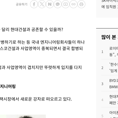
SK하이닉스
공유하기
에 임직원 
달리 현대건설과 공존할 수 있을까?
많이 본
병하기로 하는 등 국내 엔지니어링회사들이 하나
포스코건설과 사업영역이 중복되면서 결국 합병되
로이터
1
동",
'한수
과 사업영역이 겹치지만 뚜렷하게 입지를 다지
2
'임계
BYD
3
엔지니어링
BMW
현대차
택시장에서 새로운 강자로 떠오르고 있다.
4
페만 
아이폰
5