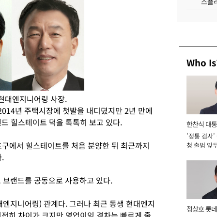
스플레
Who Is
 현대엔지니어링 사장.
014년 주택시장에 첫발을 내디뎠지만 2년 만에
드 힐스테이트 덕을 톡톡히 보고 있다.
한찬식 대
'정통 검사'
서관
서초구에서 힐스테이트를 처음 분양한 뒤 최근까지
청 출범 앞
맡아 [2026
.
브랜드를 공동으로 사용하고 있다.
대엔지니어링) 관계다. 그러나 최근 동생 현대엔지
정상호 롯데
여전히 차이가 크지만 영업이익 격차는 빠르게 줄