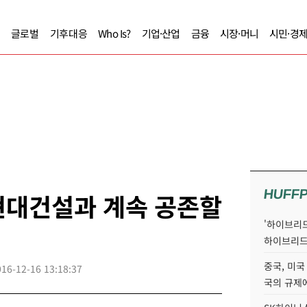
글로벌
기후대응
Who Is?
기업·산업
금융
시장·머니
시민·경
HUFF
현대건설과 계속 공존할
'하이브리드
하이브리드
중국, 미국
016-12-16 13:18:37
국의 규제에