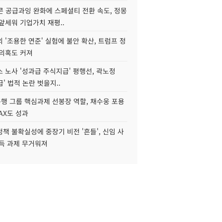
콘 공급과잉 완화에 스페셜티 전환 속도, 정몽
앞세워 기업가치 재평..
 '조용한 연준' 실험에 불안 확산, 트럼프 정
 의혹도 커져
 노사 '성과급 주식지급' 평행선, 곽노정
급' 법적 논란 벗을지..
행 그룹 핵심과제 선봉장 역할, 채수웅 포용
AX도 성과
책 불확실성에 중장기 비전 '흔들', 신임 사
설득 과제 무거워져