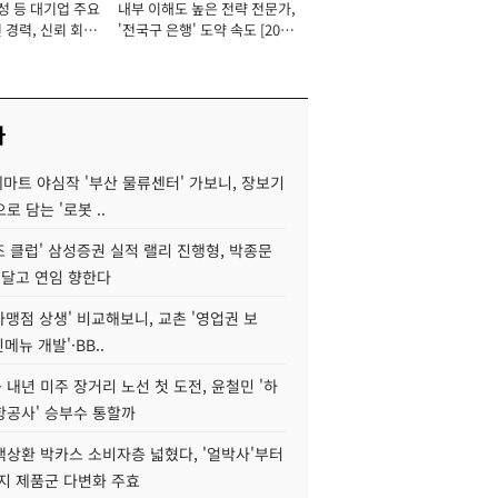
성 등 대기업 주요
내부 이해도 높은 전략 전문가,
 경력, 신뢰 회복
'전국구 은행' 도약 속도 [2026
[2026년]
년]
사
데마트 야심작 '부산 물류센터' 가보니, 장보기
로 담는 '로봇 ..
조 클럽' 삼성증권 실적 랠리 진행형, 박종문
 달고 연임 향한다
가맹점 상생' 비교해보니, 교촌 '영업권 보
신메뉴 개발'·BB..
내년 미주 장거리 노선 첫 도전, 윤철민 '하
항공사' 승부수 통할까
백상환 박카스 소비자층 넓혔다, '얼박사'부터
지 제품군 다변화 주효