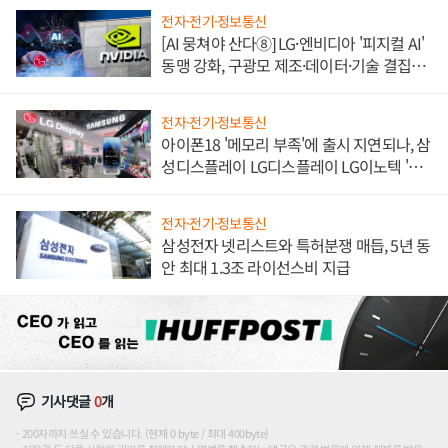
전자·전기·정보통신
[AI 뭉쳐야 산다⑧] LG·엔비디아 '피지컬 AI'
동맹 강화, 구광모 제조·데이터·기술 결집
해 종합 로보틱스 기업으로
전자·전기·정보통신
아이폰18 '메모리 부족'에 출시 지연되나, 삼
성디스플레이 LG디스플레이 LG이노텍 '탈
애플' 수익 다각화 속도
전자·전기·정보통신
삼성전자 넷리스트와 특허분쟁 매듭, 5년 동
안 최대 1.3조 라이선스비 지급
기사댓글
0
개
200자까지 쓰실 수 있습니다. (현재 0 byte / 최대 400byte)