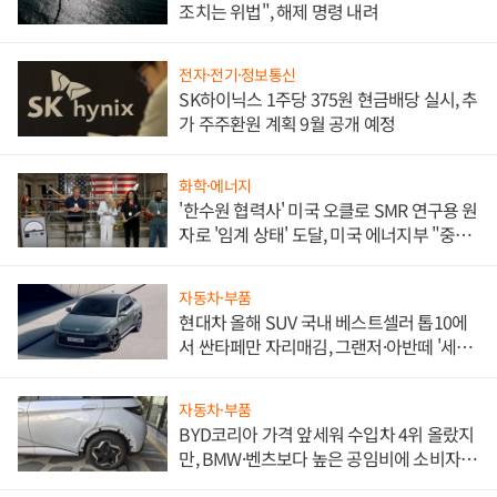
조치는 위법", 해제 명령 내려
전자·전기·정보통신
SK하이닉스 1주당 375원 현금배당 실시, 추
가 주주환원 계획 9월 공개 예정
화학·에너지
'한수원 협력사' 미국 오클로 SMR 연구용 원
자로 '임계 상태' 도달, 미국 에너지부 "중요
한 이정표"
자동차·부품
현대차 올해 SUV 국내 베스트셀러 톱10에
서 싼타페만 자리매김, 그랜저·아반떼 '세단
쌍끌이'로 내수 방어
자동차·부품
BYD코리아 가격 앞세워 수입차 4위 올랐지
만, BMW·벤츠보다 높은 공임비에 소비자
불만 폭발