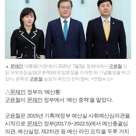
▲
문재인
대통령(가운데)이 2020년 7월3일 청와대에서
구윤철
신
임 국무조정실장(오른쪽)에게 임명장을 수여한 뒤 기념촬영을 하고
있다. 왼쪽은
구윤철
실장의 부인인 민미영씨. <연합뉴스>
△
문재인
정부의 ‘예산통’
구윤철
이
문재인
정부에서 ‘예산 중책’을 맡았다.
구윤철
은 2015년 기획재정부 예산실 사회예산심의관을
시작으로
문재인
정부(2017.5~2022.5)에서 예산총괄심
의관, 예산실장, 제2차관 등 예산 라인 요직을 두루 거치