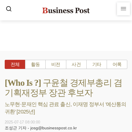
전체
활동
비전
사건
기타
어록
[Who Is ?] 구윤철 경제부총리 겸
기획재정부 장관 후보자
노무현·문재인 핵심 관료 출신, 이재명 정부서 '예산통의
귀환' [2025년]
2025-07-17 08:00:00
조성근 기자 - josg@businesspost.co.kr