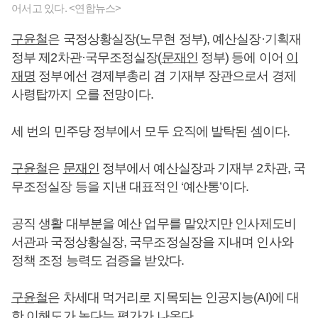
어서고 있다. <연합뉴스>
구윤철
은 국정상황실장(노무현 정부), 예산실장·기획재
정부 제2차관·국무조정실장(
문재인
정부) 등에 이어
이
재명
정부에선 경제부총리 겸 기재부 장관으로서 경제
사령탑까지 오를 전망이다.
세 번의 민주당 정부에서 모두 요직에 발탁된 셈이다.
구윤철
은
문재인
정부에서 예산실장과 기재부 2차관, 국
무조정실장 등을 지낸 대표적인 ‘예산통’이다.
공직 생활 대부분을 예산 업무를 맡았지만 인사제도비
서관과 국정상황실장, 국무조정실장을 지내며 인사와
정책 조정 능력도 검증을 받았다.
구윤철
은 차세대 먹거리로 지목되는 인공지능(AI)에 대
한 이해도가 높다는 평가가 나온다.