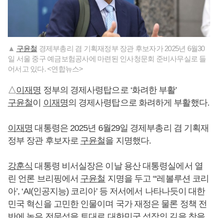
▲
구윤철
경제부총리 겸 기획재정부 장관 후보자가 2025년 6월30
일 서울 중구 예금보험공사에 마련된 인사청문회 준비사무실로 들
어서고 있다. <연합뉴스>
△
이재명
정부의 경제사령탑으로 ‘화려한 부활’
구윤철
이
이재명
의 경제사령탑으로 화려하게 부활했다.
이재명
대통령은 2025년 6월29일 경제부총리 겸 기획재
정부 장관 후보자로
구윤철
을 지명했다.
강훈식
대통령 비서실장은 이날 용산 대통령실에서 열
린 언론 브리핑에서
구윤철
지명을 두고 “‘레볼루션 코리
아’, ‘AI(인공지능) 코리아’ 등 저서에서 나타나듯이 대한
민국 혁신을 고민한 인물이며 국가 재정은 물론 정책 전
반에 높은 전문성을 토대로 대한민국 성장의 길을 찾을