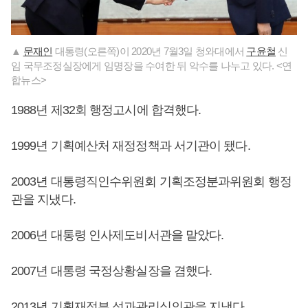
▲
문재인
대통령(오른쪽)이 2020년 7월3일 청와대에서
구윤철
신
임 국무조정실장에게 임명장을 수여한 뒤 악수를 나누고 있다. <연
합뉴스>
1988년 제32회 행정고시에 합격했다.
1999년 기획예산처 재정정책과 서기관이 됐다.
2003년 대통령직인수위원회 기획조정분과위원회 행정
관을 지냈다.
2006년 대통령 인사제도비서관을 맡았다.
2007년 대통령 국정상황실장을 겸했다.
2013년 기획재정부 성과관리심의관을 지냈다.