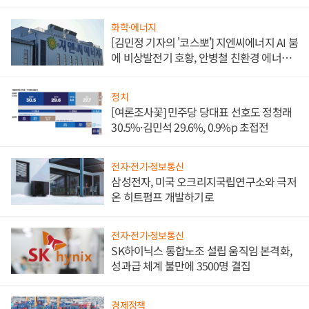
담'
화학·에너지
[김민정 기자의 '코스뽀'] 지엔씨에너지 AI 붐
에 비상발전기 호황, 안병철 친환경 에너지
발전전문기업 향한다
정치
[여론조사꽃] 민주당 당대표 선호도 정청래
30.5%·김민석 29.6%, 0.9%p 초접전
전자·전기·정보통신
삼성전자, 미국 오크리지국립연구소와 극저
온 히트펌프 개발하기로
전자·전기·정보통신
SK하이닉스 통합노조 설립 움직임 본격화,
성과급 체계 불만에 3500명 결집
경제정책