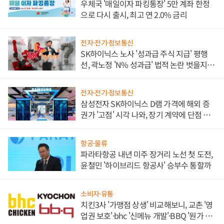
우체국 '매일이자 파킹통장' 5만 계좌 한정
으로 다시 출시, 최고 연 2.0% 금리
전자·전기·정보통신
SK하이닉스 노사 '성과급 주식 지급' 평행
선, 곽노정 'N% 성과급' 법적 논란 벗을지 주
목
전자·전기·정보통신
삼성전자 SK하이닉스 D램 가격에 해외 증
권가 '고점' 시각 나와, 장기 계약에 단점 부
각
항공·물류
파라타항공 내년 미주 장거리 노선 첫 도전,
윤철민 '하이브리드 항공사' 승부수 통할까
소비자·유통
치킨3사 '가맹점 상생' 비교해보니, 교촌 '영
업권 보호'·bhc '신메뉴 개발'·BBQ '원가 부