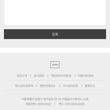
PC버전
회사소개
윤리강령
개인정보처리방침
이용자위원회
청소년보호정책
정정·반론보도
기사심의규정
불편신고
서울특별시 성동구 성수일로 39-34 서울숲더스페이스 12층
대표전화 : 1800-6522
팩스 : 070-4015-8658