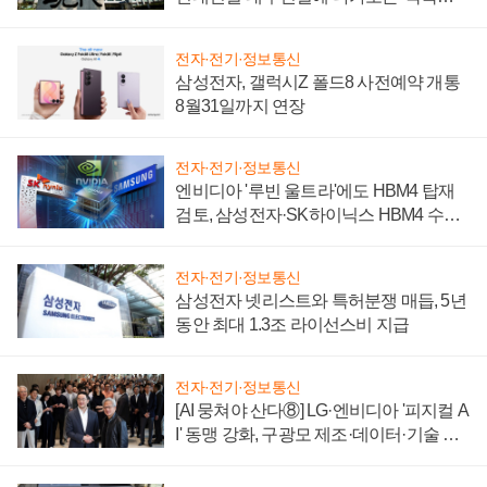
시간'
전자·전기·정보통신
삼성전자, 갤럭시Z 폴드8 사전예약 개통
8월31일까지 연장
전자·전기·정보통신
엔비디아 '루빈 울트라'에도 HBM4 탑재
검토, 삼성전자·SK하이닉스 HBM4 수율
에 주도권 갈린다
전자·전기·정보통신
삼성전자 넷리스트와 특허분쟁 매듭, 5년
동안 최대 1.3조 라이선스비 지급
전자·전기·정보통신
[AI 뭉쳐야 산다⑧] LG·엔비디아 '피지컬 A
I' 동맹 강화, 구광모 제조·데이터·기술 결
집해 종합 로보틱스 기업으로