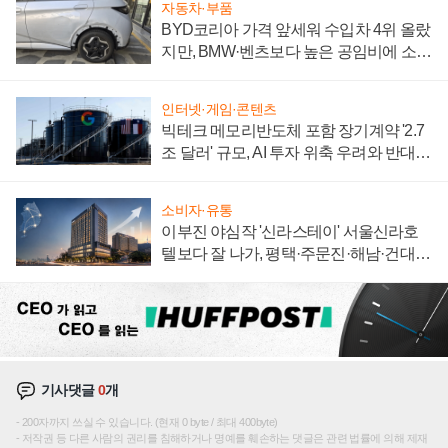
자동차·부품
BYD코리아 가격 앞세워 수입차 4위 올랐
지만, BMW·벤츠보다 높은 공임비에 소비
자 불만 폭발
인터넷·게임·콘텐츠
빅테크 메모리반도체 포함 장기계약 '2.7
조 달러' 규모, AI 투자 위축 우려와 반대
신호
소비자·유통
이부진 야심작 '신라스테이' 서울신라호
텔보다 잘 나가, 평택·주문진·해남·건대로
성장판 더 넓힌다
기사댓글
0
개
200자까지 쓰실 수 있습니다. (현재 0 byte / 최대 400byte)
저작권 등 다른 사람의 권리를 침해하거나 명예를 훼손하는 댓글은 관련 법률에 의해 제재