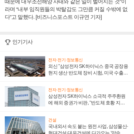
때문에 대우조선해양 사태와 같은 일이 벌어지는 것”이
라며 “내부 임직원들의 박탈감도 그만큼 커질 수밖에 없
다”고 말했다. [비즈니스포스트 이규연 기자]
인기기사
전자·전기·정보통신
외신 "삼성전자 SK하이닉스 중국 공장용
현지 생산 반도체 장비 시험, 미국 수출통
제 대비"
전자·전기·정보통신
삼성전자 SK하이닉스 소극적 주주환원
에 해외 증권가 비판, "반도체 호황 지속
성 의문"
건설
국내외서 속도 붙는 원전 사업, 삼성물산·
현대건설·대우건설에 다가오는 '약속의