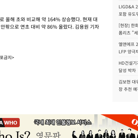
LIGD&A 
포함 유도무
로 올해 초와 비교해 약 164% 상승했다. 현재 대
[현장] 한
 안팎으로 연초 대비 약 86% 올랐다. 김용원 기자
폼리츠 "세
엘앤에프 2
LFP 양극
배포금지>
HD건설기계
달성 박차
김보현 대
장 추천 예