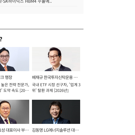
·SK하이닉스 HBM4 수율에..
?
뱅크 행장
배재규 한국투자신탁운용 대
 높은 전략 전문가,
국내 ETF 시장 선구자, '업계 3
표이사 사장
' 도약 속도 [2026
위' 탈환 과제 [2026년]
효성 대표이사 부회
김동명 LG에너지솔루션 대표