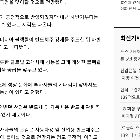
곡점을 맞이할 것으로 전망됐다.
효성과 인적 
장
정화 단계 들
과가 긍정적으로 반영되겠지만 내년 하반기부터는
 수 있다는 시각도 나온다.
최신기
비디아 블랙웰이 반도체주 강세를 주도한 뒤 하반
라고 내다봤다.
포스코퓨처엠
톤 6년 장
롯한 글로벌 고객사에 성능을 크게 개선한 블랙웰
품 공급을 앞두고 있다.
산업은행 
'지방 이전
체 성장 둔화에 투자자들의 기대감이 낮아져도
한식 프랜
능성이 있다고 전했다.
139억으로
외받던 산업용 반도체 및 자동차용 반도체 관련주
LG 회장 
 있기 때문이다.
'피지컬 AI
[오늘의 주
자자들의 관심은 자동차용 및 산업용 반도체주로
13%대 내
세에 들어설 것으로 전망되는 점도 긍정적”이라고