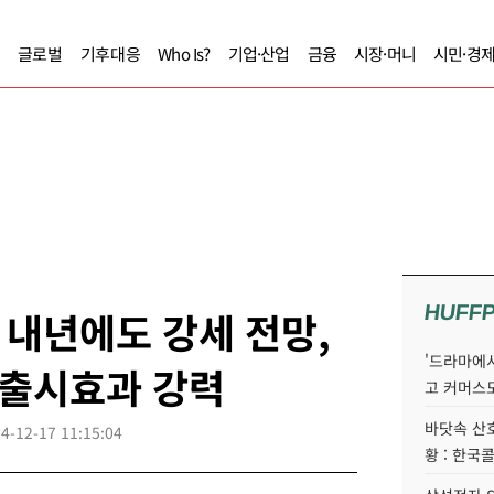
글로벌
기후대응
Who Is?
기업·산업
금융
시장·머니
시민·경
HUFF
내년에도 강세 전망,
'드라마에서
 출시효과 강력
고 커머스
바닷속 산
4-12-17 11:15:04
황 : 한국