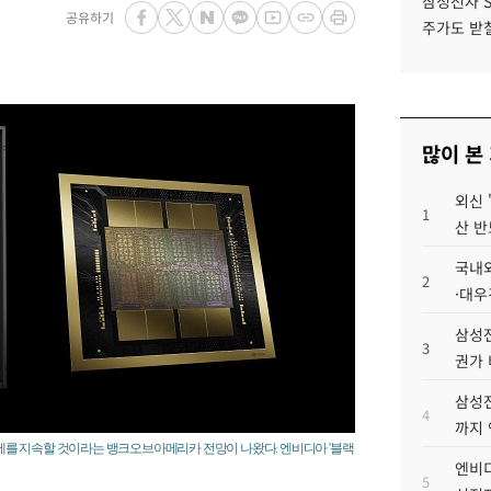
삼성전자 
공유하기
주가도 받칠
많이 본
외신 
1
산 반
국내외
2
·대우
삼성전
3
권가 
삼성전
4
까지
를 지속할 것이라는 뱅크오브아메리카 전망이 나왔다. 엔비디아 '블랙
엔비디
5