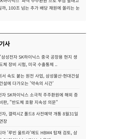
SK하이닉스 '파격 주주환원'으로 투심 달래고
까, 100조 넘는 추가 배당 재원에 쏠리는 눈
 기사
"삼성전자 SK하이닉스 중국 공장용 현지 생
도체 장비 시험, 미국 수출통제 ..
서 속도 붙는 원전 사업, 삼성물산·현대건설
건설에 다가오는 '약속의 시간'
자 SK하이닉스 소극적 주주환원에 해외 증
비판, "반도체 호황 지속성 의문"
자, 갤럭시Z 폴드8 사전예약 개통 8월31일
 연장
아 '루빈 울트라'에도 HBM4 탑재 검토, 삼