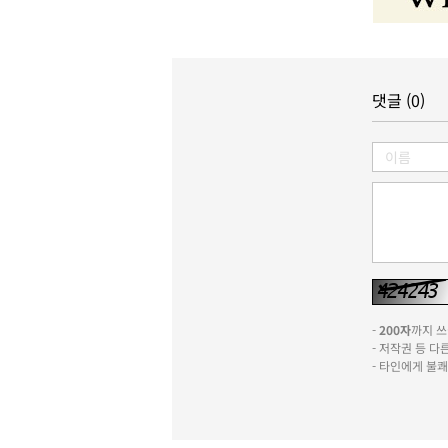
댓글 (0)
-
200자
까지 쓰실
- 저작권 등 
- 타인에게 불