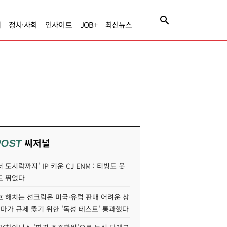
제
정치·사회
인사이트
JOB+
최신뉴스
씨저널
POST
 도시락까지' IP 키운 CJ ENM : 티빙도 웃
도 뛰었다
호 해치는 선크림은 미국·유럽 판매 어려운 상
콜마가 규제 뚫기 위한 '독성 테스트' 통과했다