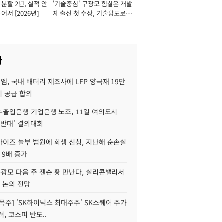
분할 2년, 실적 안
'기술중심' 구광모 힘실은 개발
이사 사장
어서 [2026년]
자 출신 첫 수장, 기술압도로
경쟁력 확보 사활 [2026년]
사
, 국내 배터리 제조사에 LFP 양극재 19만
기 공급 합의
수출입은행 기업은행 노조, 11일 여의도서
 반대' 결의대회
차이즈 놀부 법원에 회생 신청, 지난해 순손실
 9배 증가
구광모 다음 주 젠슨 황 만난다, 실리콘밸리서
' 논의 전망
목주] 'SK하이닉스 최대주주' SK스퀘어 주가
려, 코스피 반도..