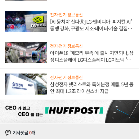
쌍끌이'로 내수 방어
전자·전기·정보통신
[AI 뭉쳐야 산다⑧] LG·엔비디아 '피지컬 AI'
동맹 강화, 구광모 제조·데이터·기술 결집
해 종합 로보틱스 기업으로
전자·전기·정보통신
아이폰18 '메모리 부족'에 출시 지연되나, 삼
성디스플레이 LG디스플레이 LG이노텍 '탈
애플' 수익 다각화 속도
전자·전기·정보통신
삼성전자 넷리스트와 특허분쟁 매듭, 5년 동
안 최대 1.3조 라이선스비 지급
기사댓글
0
개