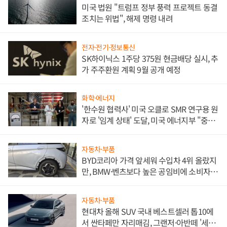
미국 법원 "트럼프 정부 풍력 프로젝트 동결
조치는 위법", 해제 명령 내려
전자·전기·정보통신
SK하이닉스 1주당 375원 현금배당 실시, 추
가 주주환원 계획 9월 공개 예정
화학·에너지
'한수원 협력사' 미국 오클로 SMR 연구용 원
자로 '임계 상태' 도달, 미국 에너지부 "중요
한 이정표"
자동차·부품
BYD코리아 가격 앞세워 수입차 4위 올랐지
만, BMW·벤츠보다 높은 공임비에 소비자
불만 폭발
자동차·부품
현대차 올해 SUV 국내 베스트셀러 톱10에
서 싼타페만 자리매김, 그랜저·아반떼 '세단