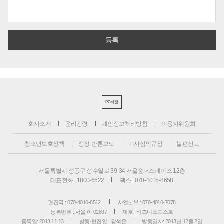
PC버전
회사소개
윤리강령
개인정보처리방침
이용자위원회
청소년보호정책
정정·반론보도
기사심의규정
불편신고
서울특별시 성동구 성수일로 39-34 서울숲더스페이스 12층
대표전화 : 1800-6522
팩스 : 070-4015-8658
편집국 : 070-4010-8512
사업본부 : 070-4010-7078
등록번호 : 서울 아 02897
제호 : 비즈니스포스트
등록일: 2013.11.13
발행·편집인 : 강석운
발행일자: 2013년 12월 2일