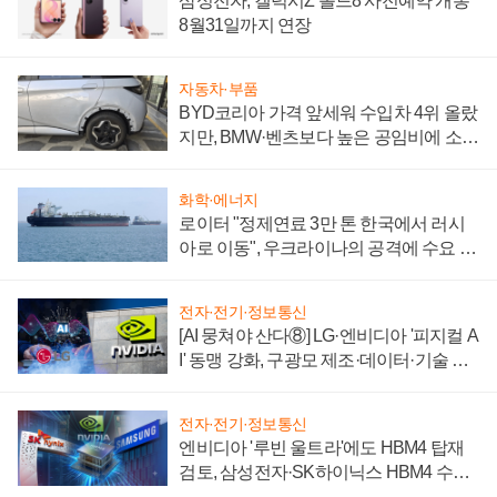
삼성전자, 갤럭시Z 폴드8 사전예약 개통
8월31일까지 연장
자동차·부품
BYD코리아 가격 앞세워 수입차 4위 올랐
지만, BMW·벤츠보다 높은 공임비에 소비
자 불만 폭발
화학·에너지
로이터 "정제연료 3만 톤 한국에서 러시
아로 이동", 우크라이나의 공격에 수요 늘
어
전자·전기·정보통신
[AI 뭉쳐야 산다⑧] LG·엔비디아 '피지컬 A
I' 동맹 강화, 구광모 제조·데이터·기술 결
집해 종합 로보틱스 기업으로
전자·전기·정보통신
엔비디아 '루빈 울트라'에도 HBM4 탑재
검토, 삼성전자·SK하이닉스 HBM4 수율
에 주도권 갈린다