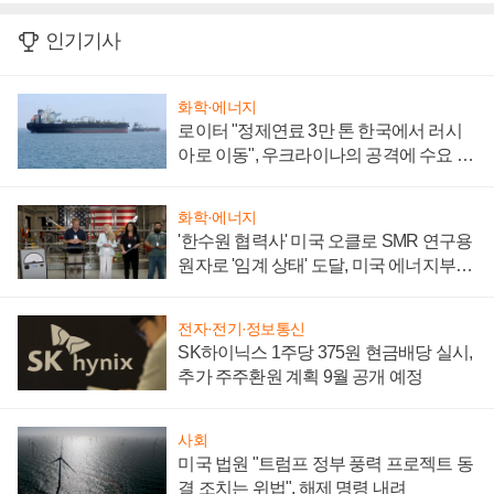
인기기사
화학·에너지
로이터 "정제연료 3만 톤 한국에서 러시
아로 이동", 우크라이나의 공격에 수요 늘
어
화학·에너지
'한수원 협력사' 미국 오클로 SMR 연구용
원자로 '임계 상태' 도달, 미국 에너지부
"중요한 이정표"
전자·전기·정보통신
SK하이닉스 1주당 375원 현금배당 실시,
추가 주주환원 계획 9월 공개 예정
사회
미국 법원 "트럼프 정부 풍력 프로젝트 동
결 조치는 위법", 해제 명령 내려