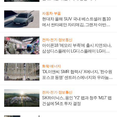
자동차·부품
현대차 올해 SUV 국내 베스트셀러 톱10
에서 싼타페만 자리매김, 그랜저·아반떼
'세단 쌍끌이'로 내수 방어
전자·전기·정보통신
아이폰18 '메모리 부족'에 출시 지연되나,
삼성디스플레이 LG디스플레이 LG이노
텍 '탈애플' 수익 다각화 속도
화학·에너지
'DL이앤씨 SMR 협력사' X에너지, '한수원
포스코 동맹' 센트러스에너지와 우라늄
계약 체결
전자·전기·정보통신
SK하이닉스, 용인 'Y2' 팹과 청주 'M17' 팹
건설에 54조 투자 결정