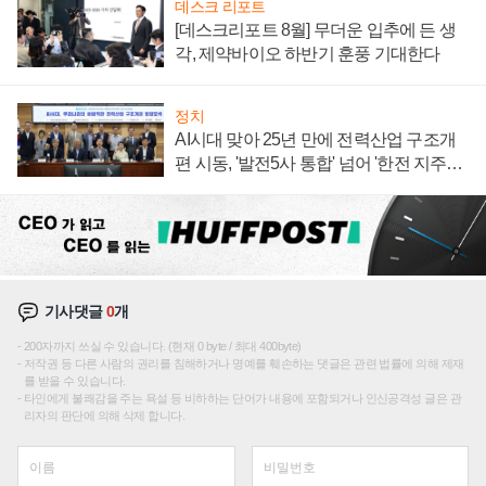
데스크 리포트
[데스크리포트 8월] 무더운 입추에 든 생
각, 제약바이오 하반기 훈풍 기대한다
정치
AI시대 맞아 25년 만에 전력산업 구조개
편 시동, '발전5사 통합' 넘어 '한전 지주사'
재편론도
기사댓글
0
개
200자까지 쓰실 수 있습니다. (현재 0 byte / 최대 400byte)
저작권 등 다른 사람의 권리를 침해하거나 명예를 훼손하는 댓글은 관련 법률에 의해 제재
를 받을 수 있습니다.
타인에게 불쾌감을 주는 욕설 등 비하하는 단어가 내용에 포함되거나 인신공격성 글은 관
리자의 판단에 의해 삭제 합니다.