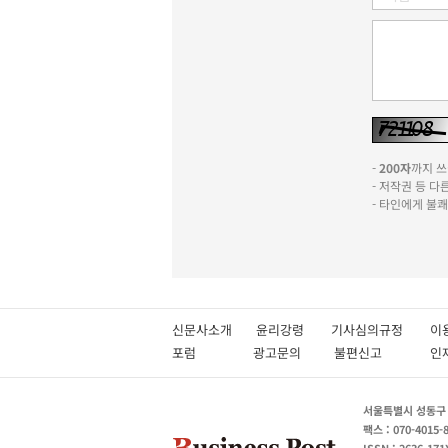
-
200자
까지 쓰실
- 저작권 등 
- 타인에게 불
신문사소개
윤리강령
기사심의규정
이
포럼
광고문의
불편신고
서울특별시 성동구 성
팩스 : 070-4015-
ISSN : 2636-171