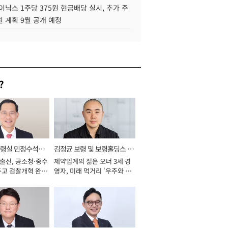
이닉스 1주당 375원 현금배당 실시, 추가 주
 계획 9월 공개 예정
?
통령실 민정수석비
김정균 보령 및 보령홀딩스 대
 출신, 공소청·중수
제약업계의 젊은 오너 3세 경
표이사 사장
두고 검찰개혁 완수
영자, 미래 먹거리 '우주와 헬
년]
스케어' 공들여 [2026년]