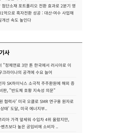
 첨단소재 포트폴리오 전환 효과로 2분기 영
01억으로 흑자전환 성공 : 대산·여수 사업재
질개선 속도 높인다
 기사
 "정제연료 3만 톤 한국에서 러시아로 이
 우크라이나의 공격에 수요 늘어
자 SK하이닉스 소극적 주주환원에 해외 증
비판, "반도체 호황 지속성 의문"
원 협력사' 미국 오클로 SMR 연구용 원자로
 상태' 도달, 미국 에너지부..
코리아 가격 앞세워 수입차 4위 올랐지만,
·벤츠보다 높은 공임비에 소비자 ..