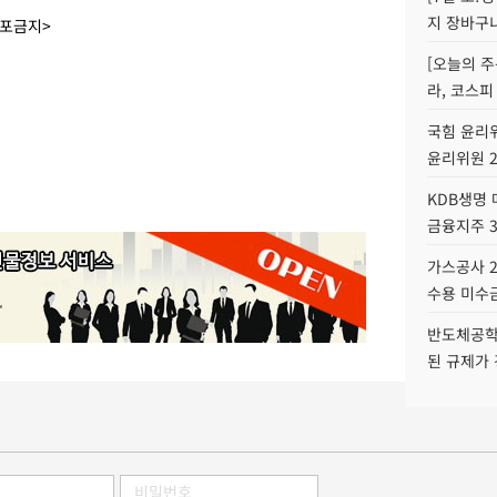
지 장바구
배포금지>
[오늘의 주
라, 코스피
국힘 윤리위
윤리위원 
KDB생명
금융지주 
가스공사 2
수용 미수금
반도체공학
된 규제가 