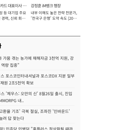
카드 대표이사 사
강정훈 iM뱅크 행장
성 등 대기업 주요
내부 이해도 높은 전략 전문가,
 경력, 신뢰 회복
'전국구 은행' 도약 속도 [2026
[2026년]
년]
사
 가뭄 겪는 농가에 재해자금 3천억 지원, 강
 역량 집중"
스 포스코인터내셔널과 포스코DX 지분 일부
 재원 2조5천억 확보
투스 '제우스: 오만의 신' 8월26일 출시, 진입
MMORPG 내..
고환율 기조' 극복 절실, 조좌진 '인바운드'
늘려 답 찾는다
정말] 민주당 민병덕 "홈플러스 정상화될 때까