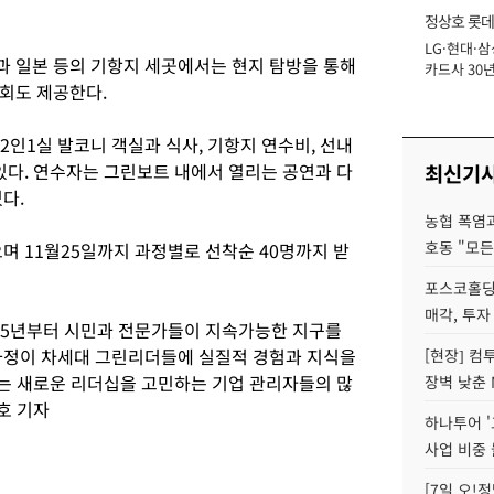
정상호 롯데
LG·현대·삼
장
 일본 등의 기항지 세곳에서는 현지 탐방을 통해
카드사 30년
회도 제공한다.
에 '초집중' 
2인1실 발코니 객실과 식사, 기항지 연수비, 선내
있다. 연수자는 그린보트 내에서 열리는 공연과 다
최신기
다.
농협 폭염과
호동 "모든
며 11월25일까지 과정별로 선착순 40명까지 받
포스코홀딩
매각, 투자
25년부터 시민과 전문가들이 지속가능한 지구를
과정이 차세대 그린리더들에 실질적 경험과 지식을
[현장] 컴
는 새로운 리더십을 고민하는 기업 관리자들의 많
장벽 낮춘 
호 기자
하나투어 '
사업 비중 
[7일 오!