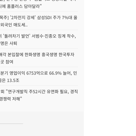
니에 홈플러스 담아달라"
목주] '2차전지 강세' 삼성SDI 주가 7%대 올
 외국인 매도세..
 '돌려차기 발언' 서범수·진종오 징계 착수,
2명은 사퇴
 매각 본입찰에 한화생명 흥국생명 한국투자
3곳 참여
분기 영업이익 6753억으로 66.9% 늘어, 민
은 13.5조
회 "연구개발직 주52시간 유연화 필요, 경직
경쟁력 저해"