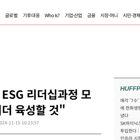
글로벌
기후대응
Who Is?
기업·산업
금융
시장·머니
시민·경
HUFF
ESG 리더십과정 모
매각 '7수
리더 육성할 것"
에 한화생
냈다
024-11-15 10:23:57
SK하이닉스
투입한다 :
인프라 시