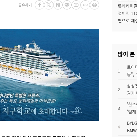
공유하기
롯데케미칼
업이익 11
편으로 체
많이 본
로이터
1
동",
삼성전
2
권가 
'한수
3
'임계
BYD
4
BMW