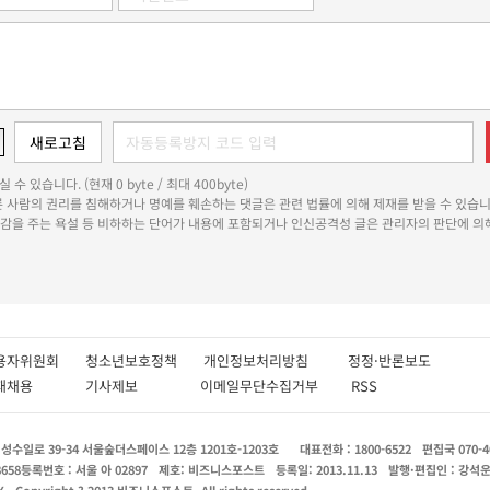
 수 있습니다. (현재 0 byte / 최대 400byte)
다른 사람의 권리를 침해하거나 명예를 훼손하는 댓글은 관련 법률에 의해 제재를 받을 수 있습니
쾌감을 주는 욕설 등 비하하는 단어가 내용에 포함되거나 인신공격성 글은 관리자의 판단에 의해
용자위원회
청소년보호정책
개인정보처리방침
정정·반론보도
인재채용
기사제보
이메일무단수집거부
RSS
수일로 39-34 서울숲더스페이스 12층 1201호-1203호
대표전화 : 1800-6522
편집국 070-4
8658
등록번호 : 서울 아 02897
제호: 비즈니스포스트
등록일: 2013.11.13
발행·편집인 : 강석
X
Copyright ? 2013 비즈니스포스트. All rights reserved.