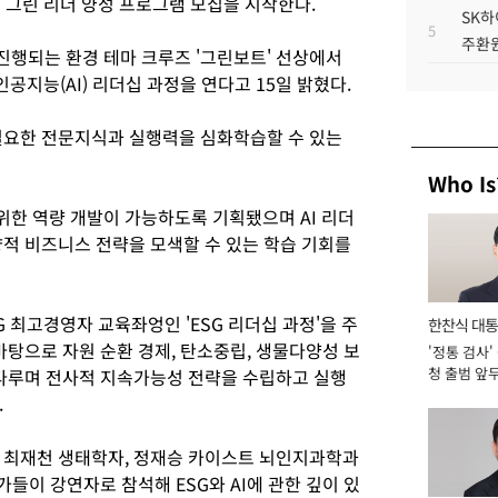
 그린 리더 양성 프로그램 모집을 시작한다.
SK하
5
주환원
진행되는 환경 테마 크루즈 '그린보트' 선상에서
인공지능(AI) 리더십 과정을 연다고 15일 밝혔다.
필요한 전문지식과 실행력을 심화학습할 수 있는
Who Is
위한 역량 개발이 가능하도록 기획됐으며 AI 리더
향적 비즈니스 전략을 모색할 수 있는 학습 기회를
G 최고경영자 교육좌엉인 'ESG 리더십 과정'을 주
한찬식 대
바탕으로 자원 순환 경제, 탄소중립, 생물다양성 보
'정통 검사'
서관
청 출범 앞
 다루며 전사적 지속가능성 전략을 수립하고 실행
맡아 [2026
.
 최재천 생태학자, 정재승 카이스트 뇌인지과학과
가들이 강연자로 참석해 ESG와 AI에 관한 깊이 있