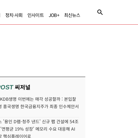
제
정치·사회
인사이트
JOB+
최신뉴스
씨저널
POST
' KDB생명 이번에는 매각 성공할까 : 본입찰
명 흥국생명 한국금융지주가 최종 인수제안서
 '용인 D램-청주 낸드' 신규 팹 건설에 54조
 '연평균 19% 성장' 메모리 수요 대응해 AI
장 핵심플레이어로