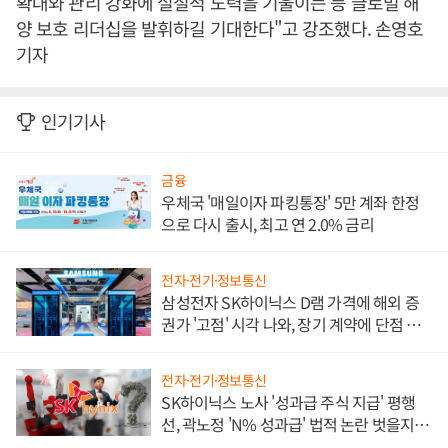
확대와 관리 강화에 실질적 노력을 기울이는 등 글로벌 해
양 보호 리더십을 발휘하길 기대한다"고 강조했다. 손영호
기자
인기기사
금융
우체국 '매일이자 파킹통장' 5만 계좌 한정
으로 다시 출시, 최고 연 2.0% 금리
전자·전기·정보통신
삼성전자 SK하이닉스 D램 가격에 해외 증
권가 '고점' 시각 나와, 장기 계약에 단점 부
각
전자·전기·정보통신
SK하이닉스 노사 '성과급 주식 지급' 평행
선, 곽노정 'N% 성과급' 법적 논란 벗을지 주
목