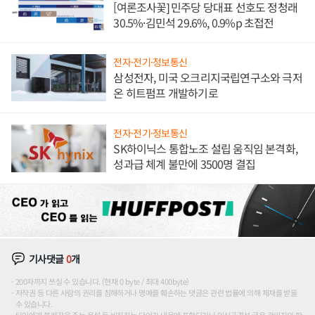
[여론조사꽃] 민주당 당대표 선호도 정청래
30.5%·김민석 29.6%, 0.9%p 초접전
전자·전기·정보통신
삼성전자, 미국 오크리지국립연구소와 극저
온 히트펌프 개발하기로
전자·전기·정보통신
SK하이닉스 통합노조 설립 움직임 본격화,
성과급 체계 불만에 3500명 결집
기사댓글
0
개
200자까지 쓰실 수 있습니다. (현재 0 byte / 최대 400byte)
저작권 등 다른 사람의 권리를 침해하거나 명예를 훼손하는 댓글은 관련 법률에 의해 제재를 받을
수 있습니다.
타인에게 불쾌감을 주는 욕설 등 비하하는 단어가 내용에 포함되거나 인신공격성 글은 관리자의 판