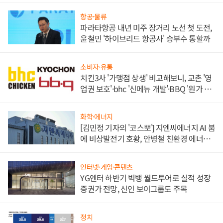
항공·물류
파라타항공 내년 미주 장거리 노선 첫 도전,
윤철민 '하이브리드 항공사' 승부수 통할까
소비자·유통
치킨3사 '가맹점 상생' 비교해보니, 교촌 '영
업권 보호'·bhc '신메뉴 개발'·BBQ '원가 부
담'
화학·에너지
[김민정 기자의 '코스뽀'] 지엔씨에너지 AI 붐
에 비상발전기 호황, 안병철 친환경 에너지
발전전문기업 향한다
인터넷·게임·콘텐츠
YG엔터 하반기 빅뱅 월드투어로 실적 성장
증권가 전망, 신인 보이그룹도 주목
정치