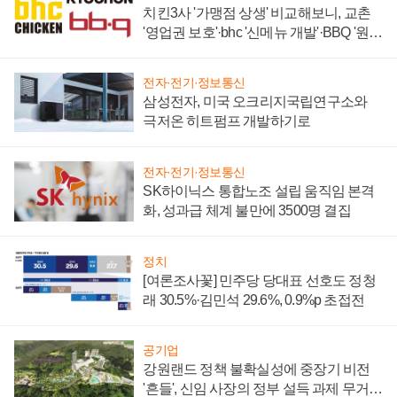
치킨3사 '가맹점 상생' 비교해보니, 교촌
'영업권 보호'·bhc '신메뉴 개발'·BBQ '원가
부담'
전자·전기·정보통신
삼성전자, 미국 오크리지국립연구소와
극저온 히트펌프 개발하기로
전자·전기·정보통신
SK하이닉스 통합노조 설립 움직임 본격
화, 성과급 체계 불만에 3500명 결집
정치
[여론조사꽃] 민주당 당대표 선호도 정청
래 30.5%·김민석 29.6%, 0.9%p 초접전
공기업
강원랜드 정책 불확실성에 중장기 비전
'흔들', 신임 사장의 정부 설득 과제 무거워