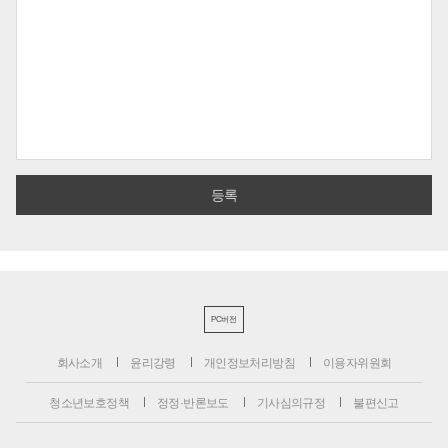
PC버전
회사소개
윤리강령
개인정보처리방침
이용자위원회
청소년보호정책
정정·반론보도
기사심의규정
불편신고