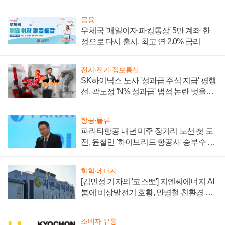
금융
우체국 '매일이자 파킹통장' 5만 계좌 한
정으로 다시 출시, 최고 연 2.0% 금리
전자·전기·정보통신
SK하이닉스 노사 '성과급 주식 지급' 평행
선, 곽노정 'N% 성과급' 법적 논란 벗을지
주목
항공·물류
파라타항공 내년 미주 장거리 노선 첫 도
전, 윤철민 '하이브리드 항공사' 승부수 통
할까
화학·에너지
[김민정 기자의 '코스뽀'] 지엔씨에너지 AI
붐에 비상발전기 호황, 안병철 친환경 에
너지 발전전문기업 향한다
소비자·유통