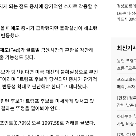
게 되는 점도 증시에 장기적인 호재로 작용할 수
정상호 롯데
LG·현대·삼
장
카드사 30년
에 '초집중' 
했을 때에도 증시가 급락했지만 불확실성이 해소됐
 반등했다.
최신기
제도(Fed)가 글로벌 금융시장의 혼란을 감안해
출 가능성도 있다.
농협 폭염과
호동 "모든
후보가 당선된다면 미국 대선의 불확실성으로 부진
”이라며 “트럼프 후보가 당선되면 증시가 단기적
포스코홀딩
인 변동성 확대로 판단해야 한다”고 내다봤다.
매각, 투자
[현장] 컴
클린턴 후보가 트럼프 후보를 미세하게 앞서고 있
장벽 낮춘 
 결과는 뚜껑을 열어봐야 안다.
하나투어 '
인트(0.79%) 오른 1997.58로 거래를 끝냈다.
사업 비중 
[7일 오!