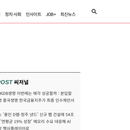
제
정치·사회
인사이트
JOB+
최신뉴스
씨저널
POST
' KDB생명 이번에는 매각 성공할까 : 본입찰
명 흥국생명 한국금융지주가 최종 인수제안서
 '용인 D램-청주 낸드' 신규 팹 건설에 54조
 '연평균 19% 성장' 메모리 수요 대응해 AI
장 핵심플레이어로