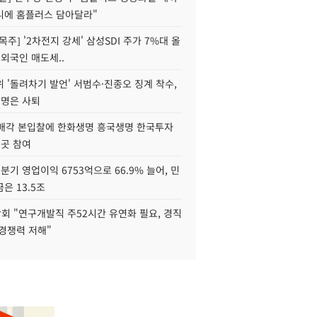
니에 홈플러스 담아달라"
목주] '2차전지 강세' 삼성SDI 주가 7%대 올
 외국인 매도세..
 '돌려차기 발언' 서범수·진종오 징계 착수,
2명은 사퇴
 매각 본입찰에 한화생명 흥국생명 한국투자
3곳 참여
분기 영업이익 6753억으로 66.9% 늘어, 민
은 13.5조
회 "연구개발직 주52시간 유연화 필요, 경직
경쟁력 저해"