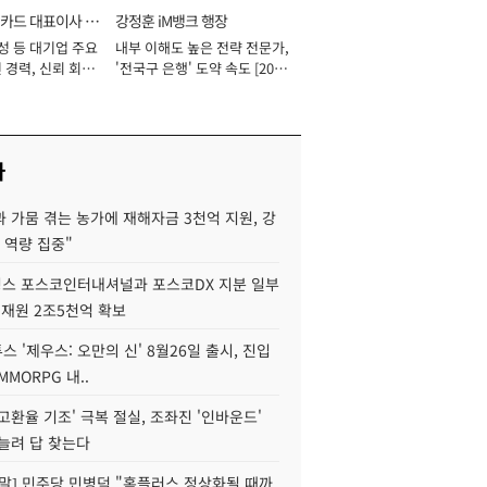
카드 대표이사 사
강정훈 iM뱅크 행장
성 등 대기업 주요
내부 이해도 높은 전략 전문가,
 경력, 신뢰 회복
'전국구 은행' 도약 속도 [2026
[2026년]
년]
사
 가뭄 겪는 농가에 재해자금 3천억 지원, 강
 역량 집중"
스 포스코인터내셔널과 포스코DX 지분 일부
 재원 2조5천억 확보
투스 '제우스: 오만의 신' 8월26일 출시, 진입
MMORPG 내..
고환율 기조' 극복 절실, 조좌진 '인바운드'
늘려 답 찾는다
정말] 민주당 민병덕 "홈플러스 정상화될 때까