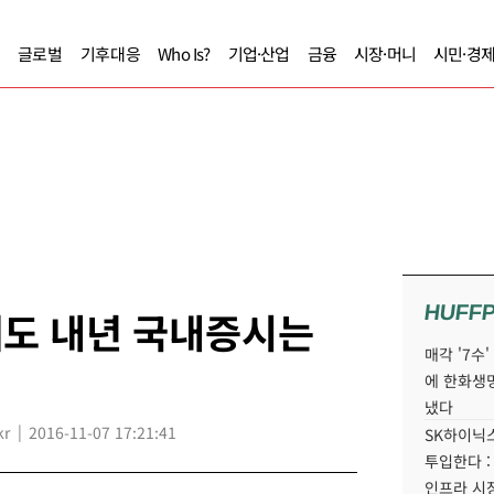
글로벌
기후대응
Who Is?
기업·산업
금융
시장·머니
시민·경
HUFF
돼도 내년 국내증시는
매각 '7수
에 한화생
냈다
kr
2016-11-07 17:21:41
SK하이닉스
투입한다 :
인프라 시