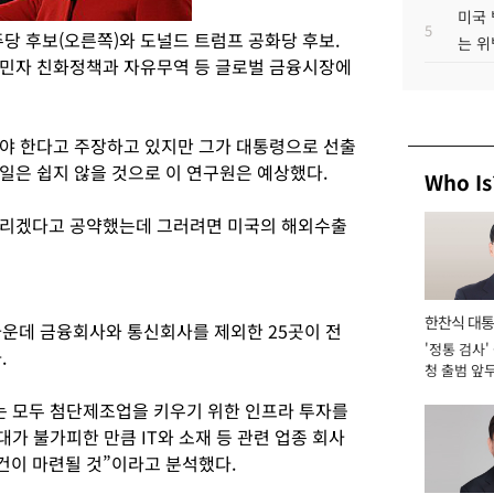
미국 
5
당 후보(오른쪽)와 도널드 트럼프 공화당 후보.
는 위
이민자 친화정책과 자유무역 등 글로벌 금융시장에
야 한다고 주장하고 있지만 그가 대통령으로 선출
일은 쉽지 않을 것으로 이 연구원은 예상했다.
Who Is
늘리겠다고 공약했는데 그러려면 미국의 해외수출
한찬식 대
가운데 금융회사와 통신회사를 제외한 25곳이 전
'정통 검사'
서관
.
청 출범 앞
맡아 [2026
는 모두 첨단제조업을 키우기 위한 인프라 투자를
가 불가피한 만큼 IT와 소재 등 관련 업종 회사
건이 마련될 것”이라고 분석했다.