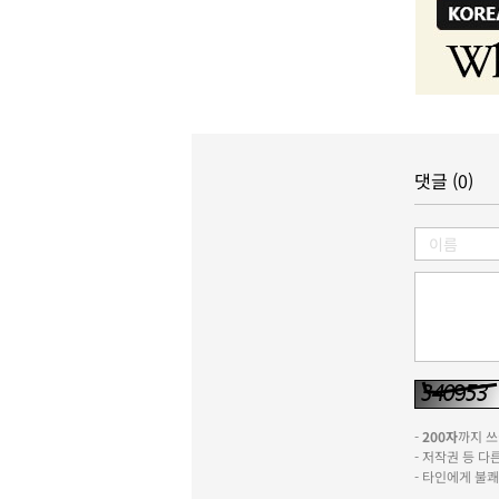
댓글 (0)
-
200자
까지 쓰실
- 저작권 등 
- 타인에게 불