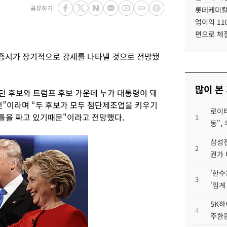
공유하기
롯데케미칼
업이익 11
편으로 체
증시가 장기적으로 강세를 나타낼 것으로 전망됐
많이 본
턴 후보와 트럼프 후보 가운데 누가 대통령이 돼
것”이라며 “두 후보가 모두 첨단제조업을 키우기
로이터
 틀을 짜고 있기때문"이라고 전망했다.
1
동",
삼성전
2
권가 
'한수
3
'임계
SK하
4
주환원