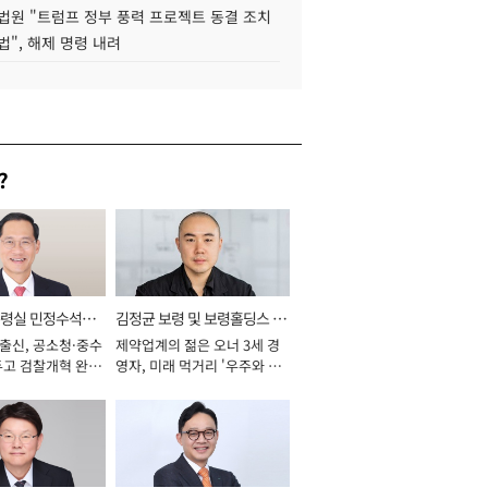
법원 "트럼프 정부 풍력 프로젝트 동결 조치
법", 해제 명령 내려
?
통령실 민정수석비
김정균 보령 및 보령홀딩스 대
 출신, 공소청·중수
제약업계의 젊은 오너 3세 경
표이사 사장
두고 검찰개혁 완수
영자, 미래 먹거리 '우주와 헬
년]
스케어' 공들여 [2026년]