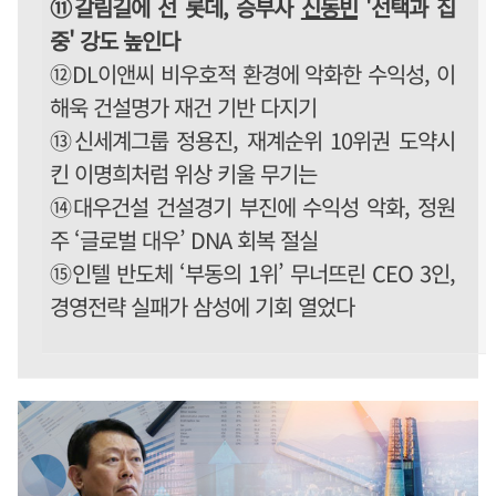
⑪갈림길에 선 롯데, 승부사
신동빈
'선택과 집
중' 강도 높인다
⑫DL이앤씨 비우호적 환경에 악화한 수익성, 이
해욱 건설명가 재건 기반 다지기
⑬신세계그룹 정용진, 재계순위 10위권 도약시
킨 이명희처럼 위상 키울 무기는
⑭대우건설 건설경기 부진에 수익성 악화, 정원
주 ‘글로벌 대우’ DNA 회복 절실
⑮인텔 반도체 ‘부동의 1위’ 무너뜨린 CEO 3인,
경영전략 실패가 삼성에 기회 열었다