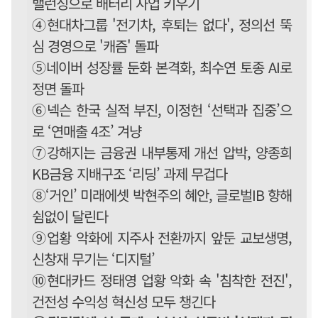
밸런싱으로 배터리 사업 키우기
④현대차그룹 '전기차, 후퇴는 없다', 정의선 뚝
심 경영으로 '캐즘' 돌파
⑤네이버 성장률 둔화 본격화, 최수연 토종 AI로
정면 돌파
⑥넥슨 한국 실적 부진, 이정헌 ‘선택과 집중’으
로 ‘연매출 4조’ 겨냥
⑦강해지는 금융권 내부통제 개선 압박, 양종희
KB금융 지배구조 ‘리딩’ 과제 무겁다
⑧‘거인’ 미래에셋 박현주의 혜안, 글로벌IB 향해
쉼없이 달린다
⑨업황 악화에 지주사 전환까지 앞둔 교보생명,
신창재 무기는 ‘디지털’
⑩현대카드 정태영 업황 악화 속 '침착한 전진',
건전성 수익성 혁신성 모두 챙긴다