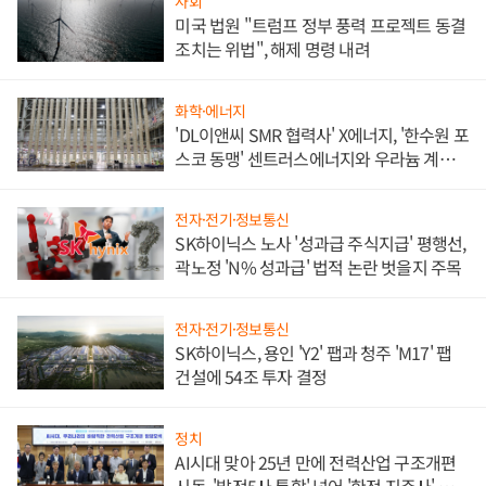
사회
미국 법원 "트럼프 정부 풍력 프로젝트 동결
조치는 위법", 해제 명령 내려
화학·에너지
'DL이앤씨 SMR 협력사' X에너지, '한수원 포
스코 동맹' 센트러스에너지와 우라늄 계약
체결
전자·전기·정보통신
SK하이닉스 노사 '성과급 주식지급' 평행선,
곽노정 'N% 성과급' 법적 논란 벗을지 주목
전자·전기·정보통신
SK하이닉스, 용인 'Y2' 팹과 청주 'M17' 팹
건설에 54조 투자 결정
정치
AI시대 맞아 25년 만에 전력산업 구조개편
시동, '발전5사 통합' 넘어 '한전 지주사' 재편