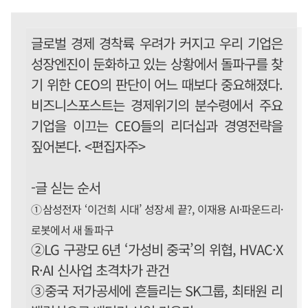
글로벌 경제 경착륙 우려가 커지고 우리 기업은
성장엔진이 둔화하고 있는 상황에서 돌파구를 찾
기 위한 CEO의 판단이 어느 때보다 중요해졌다.
비즈니스포스트는 경제위기의 분수령에서 주요
기업을 이끄는 CEO들의 리더십과 경영전략을
짚어본다. <편집자주>
-글 싣는 순서
①삼성전자 ‘이건희 시대’ 성장세 끝?, 이재용 AI·파운드리·
로봇에서 새 돌파구
②LG 구광모 6년 ‘가성비 중국’의 위협, HVAC·X
R·AI 신사업 초격차가 관건
③중국 저가공세에 흔들리는 SK그룹, 최태원 리