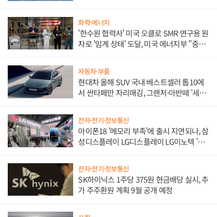
화학·에너지
'한수원 협력사' 미국 오클로 SMR 연구용 원
자로 '임계 상태' 도달, 미국 에너지부 "중요
한 이정표"
자동차·부품
현대차 올해 SUV 국내 베스트셀러 톱10에
서 싼타페만 자리매김, 그랜저·아반떼 '세단
쌍끌이'로 내수 방어
전자·전기·정보통신
아이폰18 '메모리 부족'에 출시 지연되나, 삼
성디스플레이 LG디스플레이 LG이노텍 '탈
애플' 수익 다각화 속도
전자·전기·정보통신
SK하이닉스 1주당 375원 현금배당 실시, 추
가 주주환원 계획 9월 공개 예정