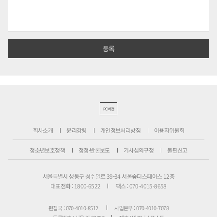
PC버전
회사소개
윤리강령
개인정보처리방침
이용자위원회
청소년보호정책
정정·반론보도
기사심의규정
불편신고
서울특별시 성동구 성수일로 39-34 서울숲더스페이스 12층
대표전화 : 1800-6522
팩스 : 070-4015-8658
편집국 : 070-4010-8512
사업본부 : 070-4010-7078