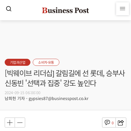
기업과산업
소비자·유통
[빅웨이브 리더십] 갈림길에 선 롯데, 승부사
신동빈 '선택과 집중' 강도 높인다
2024-09-15 06:00:00
남희헌 기자 - gypsies87@businesspost.co.kr
0