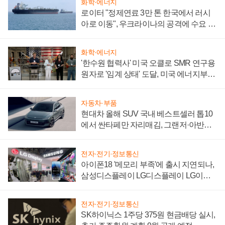
화학·에너지
로이터 "정제연료 3만 톤 한국에서 러시
아로 이동", 우크라이나의 공격에 수요 늘
어
화학·에너지
'한수원 협력사' 미국 오클로 SMR 연구용
원자로 '임계 상태' 도달, 미국 에너지부
"중요한 이정표"
자동차·부품
현대차 올해 SUV 국내 베스트셀러 톱10
에서 싼타페만 자리매김, 그랜저·아반떼
'세단 쌍끌이'로 내수 방어
전자·전기·정보통신
아이폰18 '메모리 부족'에 출시 지연되나,
삼성디스플레이 LG디스플레이 LG이노
텍 '탈애플' 수익 다각화 속도
전자·전기·정보통신
SK하이닉스 1주당 375원 현금배당 실시,