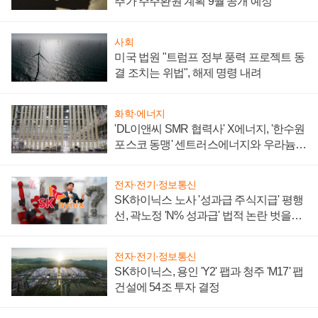
추가 주주환원 계획 9월 공개 예정
사회
미국 법원 "트럼프 정부 풍력 프로젝트 동
결 조치는 위법", 해제 명령 내려
화학·에너지
'DL이앤씨 SMR 협력사' X에너지, '한수원
포스코 동맹' 센트러스에너지와 우라늄
계약 체결
전자·전기·정보통신
SK하이닉스 노사 '성과급 주식지급' 평행
선, 곽노정 'N% 성과급' 법적 논란 벗을지
주목
전자·전기·정보통신
SK하이닉스, 용인 'Y2' 팹과 청주 'M17' 팹
건설에 54조 투자 결정