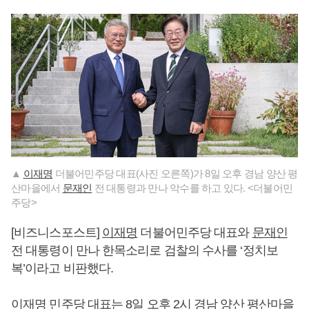
▲
이재명
더불어민주당 대표(사진 오른쪽)가 8일 오후 경남 양산 평
산마을에서
문재인
전 대통령과 만나 악수를 하고 있다. <더불어민
주당>
[비즈니스포스트]
이재명
더불어민주당 대표와
문재인
전 대통령이 만나 한목소리로 검찰의 수사를 ‘정치보
복’이라고 비판했다.
이재명
민주당 대표는 8일 오후 2시 경남 양산 평산마을