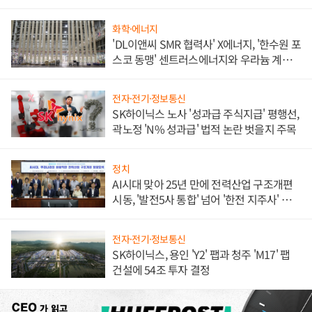
화학·에너지
'DL이앤씨 SMR 협력사' X에너지, '한수원 포
스코 동맹' 센트러스에너지와 우라늄 계약
체결
전자·전기·정보통신
SK하이닉스 노사 '성과급 주식지급' 평행선,
곽노정 'N% 성과급' 법적 논란 벗을지 주목
정치
AI시대 맞아 25년 만에 전력산업 구조개편
시동, '발전5사 통합' 넘어 '한전 지주사' 재편
론도
전자·전기·정보통신
SK하이닉스, 용인 'Y2' 팹과 청주 'M17' 팹
건설에 54조 투자 결정