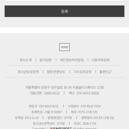
PC버전
회사소개
윤리강령
개인정보처리방침
이용자위원회
청소년보호정책
정정·반론보도
기사심의규정
불편신고
서울특별시 성동구 성수일로 39-34 서울숲더스페이스 12층
대표전화 : 1800-6522
팩스 : 070-4015-8658
편집국 : 070-4010-8512
사업본부 : 070-4010-7078
등록번호 : 서울 아 02897
제호 : 비즈니스포스트
등록일: 2013.11.13
발행·편집인 : 강석운
발행일자: 2013년 12월 2일
청소년보호책임자 : 강석운
ISSN : 2636-171X
Copyright ⓒ
B
USINESSPOST
. All rights reserved.