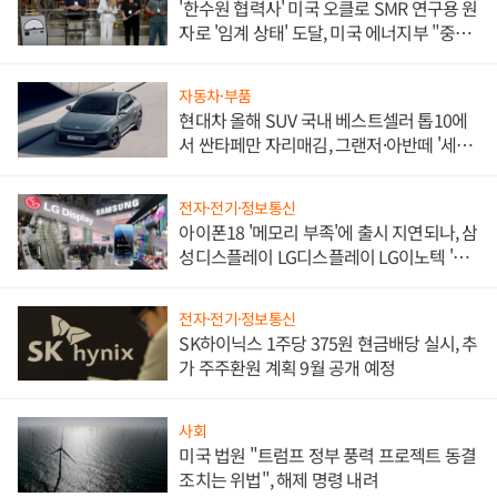
'한수원 협력사' 미국 오클로 SMR 연구용 원
자로 '임계 상태' 도달, 미국 에너지부 "중요
한 이정표"
자동차·부품
현대차 올해 SUV 국내 베스트셀러 톱10에
서 싼타페만 자리매김, 그랜저·아반떼 '세단
쌍끌이'로 내수 방어
전자·전기·정보통신
아이폰18 '메모리 부족'에 출시 지연되나, 삼
성디스플레이 LG디스플레이 LG이노텍 '탈
애플' 수익 다각화 속도
전자·전기·정보통신
SK하이닉스 1주당 375원 현금배당 실시, 추
가 주주환원 계획 9월 공개 예정
사회
미국 법원 "트럼프 정부 풍력 프로젝트 동결
조치는 위법", 해제 명령 내려