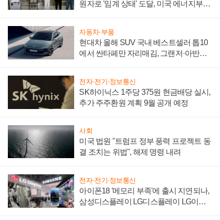
원자로 '임계 상태' 도달, 미국 에너지부
"중요한 이정표"
자동차·부품
현대차 올해 SUV 국내 베스트셀러 톱10
에서 싼타페만 자리매김, 그랜저·아반떼
'세단 쌍끌이'로 내수 방어
전자·전기·정보통신
SK하이닉스 1주당 375원 현금배당 실시,
추가 주주환원 계획 9월 공개 예정
사회
미국 법원 "트럼프 정부 풍력 프로젝트 동
결 조치는 위법", 해제 명령 내려
전자·전기·정보통신
아이폰18 '메모리 부족'에 출시 지연되나,
삼성디스플레이 LG디스플레이 LG이노
텍 '탈애플' 수익 다각화 속도