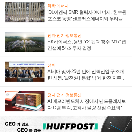
화학·에너지
'DL이앤씨 SMR 협력사' X에너지, '한수원
포스코 동맹' 센트러스에너지와 우라늄
계약 체결
전자·전기·정보통신
SK하이닉스, 용인 'Y2' 팹과 청주 'M17' 팹
건설에 54조 투자 결정
정치
AI시대 맞아 25년 만에 전력산업 구조개
편 시동, '발전5사 통합' 넘어 '한전 지주사'
재편론도
전자·전기·정보통신
AI 메모리반도체 시장에서 낸드플래시보
다 D램 부각, 고객사 물량 선점 수요의 '우
선순위'