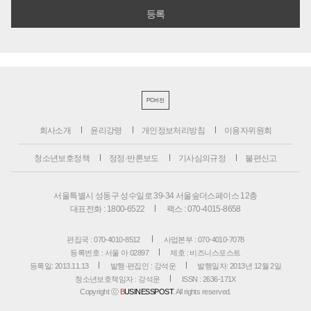
PC버전
회사소개
윤리강령
개인정보처리방침
이용자위원회
청소년보호정책
정정·반론보도
기사심의규정
불편신고
서울특별시 성동구 성수일로 39-34 서울숲더스페이스 12층
대표전화 : 1800-6522
팩스 : 070-4015-8658
편집국 : 070-4010-8512
사업본부 : 070-4010-7078
등록번호 : 서울 아 02897
제호 : 비즈니스포스트
등록일: 2013.11.13
발행·편집인 : 강석운
발행일자: 2013년 12월 2일
청소년보호책임자 : 강석운
ISSN : 2636-171X
Copyright ⓒ
B
USINESSPOST
. All rights reserved.