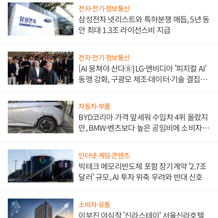
전자·전기·정보통신
삼성전자 넷리스트와 특허분쟁 매듭, 5년 동
안 최대 1.3조 라이선스비 지급
전자·전기·정보통신
[AI 뭉쳐야 산다⑧] LG·엔비디아 '피지컬 AI'
동맹 강화, 구광모 제조·데이터·기술 결집
해 종합 로보틱스 기업으로
자동차·부품
BYD코리아 가격 앞세워 수입차 4위 올랐지
만, BMW·벤츠보다 높은 공임비에 소비자
불만 폭발
인터넷·게임·콘텐츠
빅테크 메모리반도체 포함 장기계약 '2.7조
달러' 규모, AI 투자 위축 우려와 반대 신호
소비자·유통
이부진 야심작 '신라스테이' 서울신라호텔