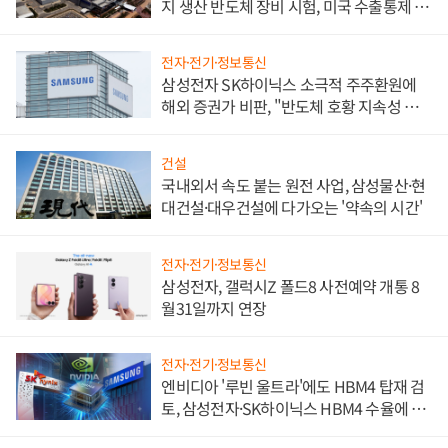
지 생산 반도체 장비 시험, 미국 수출통제 대
비"
전자·전기·정보통신
삼성전자 SK하이닉스 소극적 주주환원에
해외 증권가 비판, "반도체 호황 지속성 의
문"
건설
국내외서 속도 붙는 원전 사업, 삼성물산·현
대건설·대우건설에 다가오는 '약속의 시간'
전자·전기·정보통신
삼성전자, 갤럭시Z 폴드8 사전예약 개통 8
월31일까지 연장
전자·전기·정보통신
엔비디아 '루빈 울트라'에도 HBM4 탑재 검
토, 삼성전자·SK하이닉스 HBM4 수율에 주
도권 갈린다