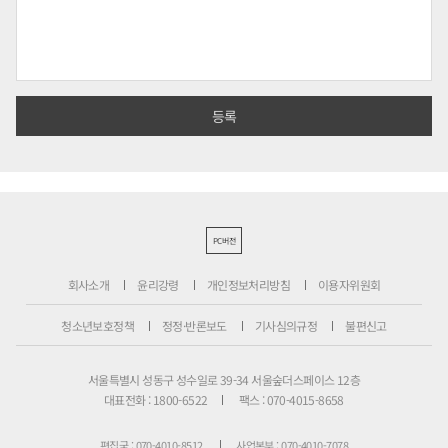
PC버전
회사소개
윤리강령
개인정보처리방침
이용자위원회
청소년보호정책
정정·반론보도
기사심의규정
불편신고
서울특별시 성동구 성수일로 39-34 서울숲더스페이스 12층
대표전화 : 1800-6522
팩스 : 070-4015-8658
편집국 : 070-4010-8512
사업본부 : 070-4010-7078