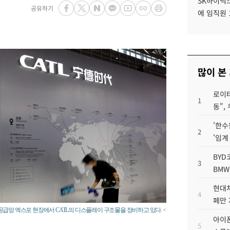
SK하이닉스
공유하기
에 임직원 
많이 본
로이터
1
동",
'한수
2
'임계
BYD
3
BMW
현대차
4
페만 
제 공급망 엑스포 현장에서 CATL의 디스플레이 구조물을 정비하고 있다. <
아이폰
5