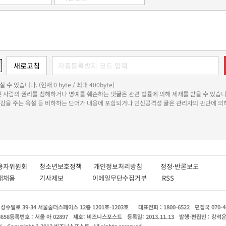
 수 있습니다. (현재 0 byte / 최대 400byte)
다른 사람의 권리를 침해하거나 명예를 훼손하는 댓글은 관련 법률에 의해 제재를 받을 수 있습니
쾌감을 주는 욕설 등 비하하는 단어가 내용에 포함되거나 인신공격성 글은 관리자의 판단에 의해
용자위원회
청소년보호정책
개인정보처리방침
정정·반론보도
인재채용
기사제보
이메일무단수집거부
RSS
수일로 39-34 서울숲더스페이스 12층 1201호-1203호
대표전화 : 1800-6522
편집국 070-4
8658
등록번호 : 서울 아 02897
제호: 비즈니스포스트
등록일: 2013.11.13
발행·편집인 : 강석
X
Copyright ? 2013 비즈니스포스트. All rights reserved.