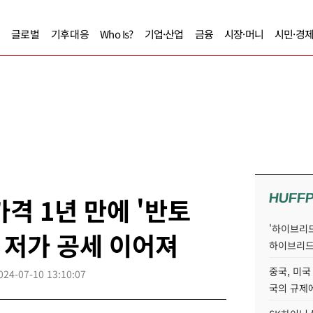
글로벌
기후대응
Who Is?
기업·산업
금융
시장·머니
시민·경
HUFF
가격 1년 만에 '반토
'하이브리드
도 저가 공세 이어져
하이브리드
중국, 미국
024-07-10 13:10:07
국의 규제에