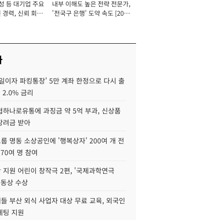
성 등 대기업 주요
내부 이해도 높은 전략 전문가,
 경력, 신뢰 회복
'전국구 은행' 도약 속도 [2026
[2026년]
년]
사
일이자 파킹통장' 5만 계좌 한정으로 다시 출
 2.0% 금리
협하나로유통에 과징금 약 5억 부과, 신상품
장려금 받아
 명동 소상공인에 '행복상자' 200여 개 전
 70여 명 참여
 지원 어린이 창작극 2편, '국제과학연극
·동상 수상
들 부산 외식 사업자 대상 무료 교육, 외국인
케팅 지원