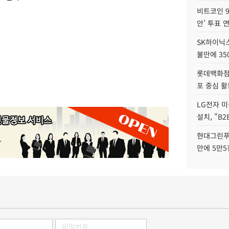
비트코인 9
안' 투표 
SK하이닉
불만에 35
롯데백화점 
포 중심 활
LG전자 미
설치, "B
현대그린푸
만에 5만5