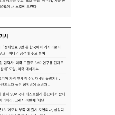
에 성과급 두고 '노조 통합' 움직임, 사흘 만
10%이 새 노조에 모였다
 기사
 "정제연료 3만 톤 한국에서 러시아로 이
 우크라이나의 공격에 수요 늘어
원 협력사' 미국 오클로 SMR 연구용 원자로
 상태' 도달, 미국 에너지부..
코리아 가격 앞세워 수입차 4위 올랐지만,
·벤츠보다 높은 공임비에 소비자 ..
 올해 SUV 국내 베스트셀러 톱10에서 싼타
자리매김, 그랜저·아반떼 '세단..
18 '메모리 부족'에 출시 지연되나, 삼성디