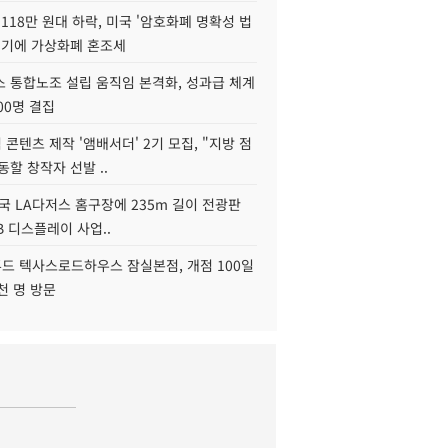
118만 원대 하락, 미국 '암호화폐 명확성 법
연기에 가상화폐 혼조세
스 통합노조 설립 움직임 본격화, 성과급 체계
00명 결집
콘텐츠 제작 '앰배서더' 2기 모집, "지방 점
동할 창작자 선발 ..
국 LA다저스 홈구장에 235m 길이 전광판
2B 디스플레이 사업..
드 텍사스로드하우스 잠실본점, 개점 100일
천 명 방문