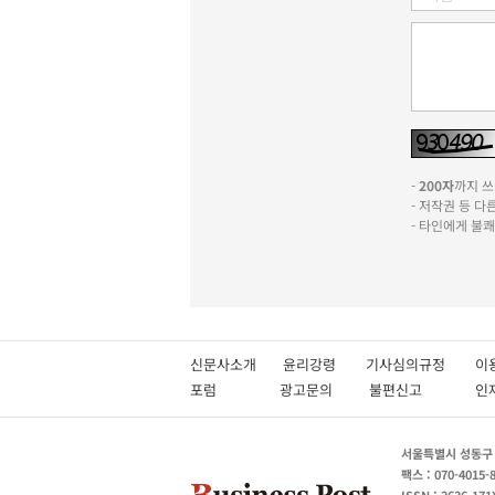
-
200자
까지 쓰실
- 저작권 등 
- 타인에게 불
신문사소개
윤리강령
기사심의규정
이
포럼
광고문의
불편신고
서울특별시 성동구 성
팩스 : 070-4015-
ISSN : 2636-171