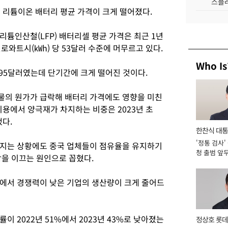
스플레
 리튬이온 배터리 평균 가격이 크게 떨어졌다.
리튬인산철(LFP) 배터리셀 평균 가격은 최근 1년
로와트시(㎾h) 당 53달러 수준에 머무르고 있다.
Who Is
 95달러였는데 단기간에 크게 떨어진 것이다.
물의 원가가 급락해 배터리 가격에도 영향을 미친
 비용에서 양극재가 차지하는 비중은 2023년 초
했다.
한찬식 대
'정통 검사'
서관
어지는 상황에도 중국 업체들이 점유율을 유지하기
청 출범 앞
락을 이끄는 원인으로 꼽혔다.
맡아 [2026
에서 경쟁력이 낮은 기업의 생산량이 크게 줄어드
 2022년 51%에서 2023년 43%로 낮아졌는
정상호 롯데