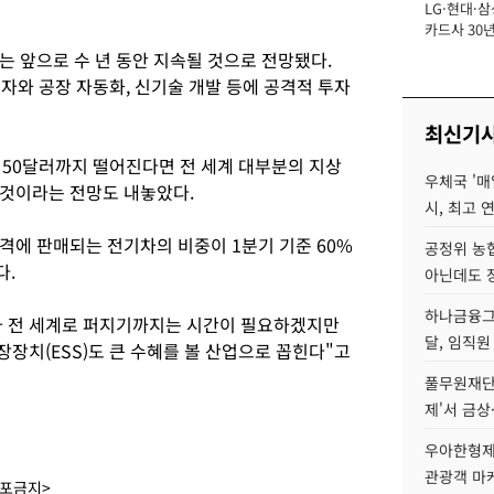
LG·현대·삼
장
카드사 30년
에 '초집중' 
는 앞으로 수 년 동안 지속될 것으로 전망됐다.
 투자와 공장 자동화, 신기술 개발 등에 공격적 투자
최신기
 50달러까지 떨어진다면 전 세계 대부분의 지상
우체국 '매
 것이라는 전망도 내놓았다.
시, 최고 연
격에 판매되는 전기차의 비중이 1분기 기준 60%
공정위 농
다.
아닌데도 
하나금융그룹
가 전 세계로 퍼지기까지는 시간이 필요하겠지만
달, 임직원
장치(ESS)도 큰 수혜를 볼 산업으로 꼽힌다"고
풀무원재단
제'서 금상
우아한형제
관광객 마
배포금지>