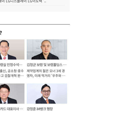
이 LG디스플레이 LG이노텍 '..
?
통령실 민정수석비
김정균 보령 및 보령홀딩스 대
 출신, 공소청·중수
제약업계의 젊은 오너 3세 경
표이사 사장
두고 검찰개혁 완수
영자, 미래 먹거리 '우주와 헬
년]
스케어' 공들여 [2026년]
카드 대표이사 사
강정훈 iM뱅크 행장