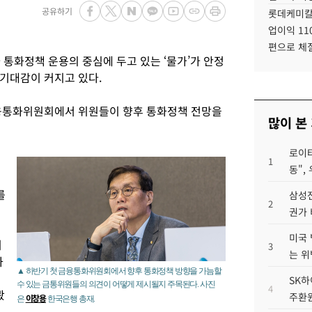
공유하기
롯데케미칼
업이익 11
편으로 체
통화정책 운용의 중심에 두고 있는 ‘물가’가 안정
기대감이 커지고 있다.
금융통화위원회에서 위원들이 향후 통화정책 전망을
많이 본
로이터
1
동",
를
삼성전
2
권가 
미국 
리
3
는 위
화
▲ 하반기 첫 금융통화위원회에서 향후 통화정책 방향을 가늠할
SK하
수 있는 금통위원들의 의견이 어떻게 제시될지 주목된다. 사진
4
봤
주환원
이창용
은
한국은행 총재.