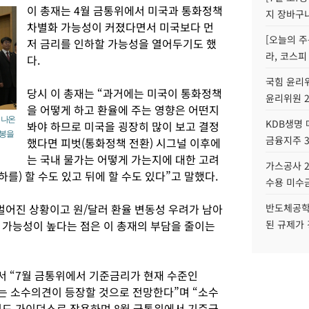
이 총재는 4월 금통위에서 미국과 통화정책
지 장바구
차별화 가능성이 커졌다면서 미국보다 먼
[오늘의 주
저 금리를 인하할 가능성을 열어두기도 했
라, 코스피
다.
국힘 윤리위
당시 이 총재는 “과거에는 미국이 통화정책
윤리위원 
을 어떻게 하고 환율에 주는 영향은 어떤지
 나온
KDB생명
봐야 하므로 미국을 굉장히 많이 보고 결정
사봉을
금융지주 
했다면 피벗(통화정책 전환) 시그널 이후에
는 국내 물가는 어떻게 가는지에 대한 고려
가스공사 2
하를) 할 수도 있고 뒤에 할 수도 있다”고 말했다.
수용 미수금
벌어진 상황이고 원/달러 환율 변동성 우려가 남아
반도체공학
 가능성이 높다는 점은 이 총재의 부담을 줄이는
된 규제가 
 “7월 금통위에서 기준금리가 현재 수준인
하는 소수의견이 등장할 것으로 전망한다”며 “소수
워드 가이던스로 작용하며 8월 금통위에서 기준금