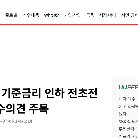
글로벌
기후대응
Who Is?
기업·산업
금융
시장·머니
시민·경
HUFF
 기준금리 인하 전초전
매각 '7수
수의견 주목
에 한화생
냈다
-07-05 14:40:14
SK하이닉스
투입한다 :
인프라 시