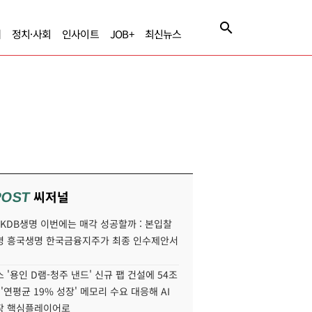
제
정치·사회
인사이트
JOB+
최신뉴스
씨저널
POST
' KDB생명 이번에는 매각 성공할까 : 본입찰
명 흥국생명 한국금융지주가 최종 인수제안서
 '용인 D램-청주 낸드' 신규 팹 건설에 54조
 '연평균 19% 성장' 메모리 수요 대응해 AI
장 핵심플레이어로