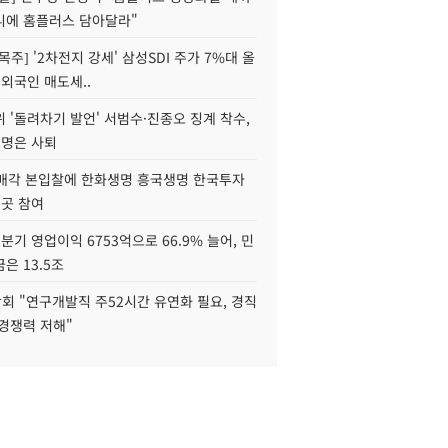
니에 홈플러스 담아달라"
목주] '2차전지 강세' 삼성SDI 주가 7%대 올
 외국인 매도세..
 '돌려차기 발언' 서범수·진종오 징계 착수,
2명은 사퇴
 매각 본입찰에 한화생명 흥국생명 한국투자
3곳 참여
분기 영업이익 6753억으로 66.9% 늘어, 민
은 13.5조
회 "연구개발직 주52시간 유연화 필요, 경직
경쟁력 저해"