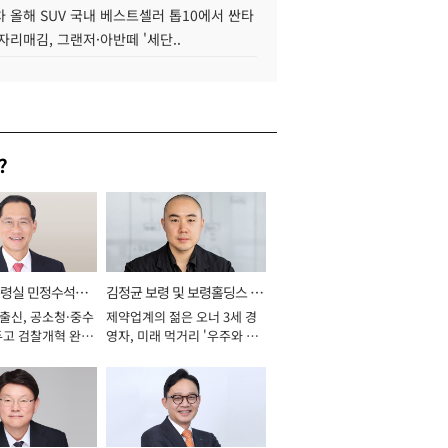
 올해 SUV 국내 베스트셀러 톱10에서 싼타
자리매김, 그랜저·아반떼 '세단..
?
통령실 민정수석비
김정균 보령 및 보령홀딩스 대
 출신, 공소청·중수
제약업계의 젊은 오너 3세 경
표이사 사장
두고 검찰개혁 완수
영자, 미래 먹거리 '우주와 헬
년]
스케어' 공들여 [2026년]