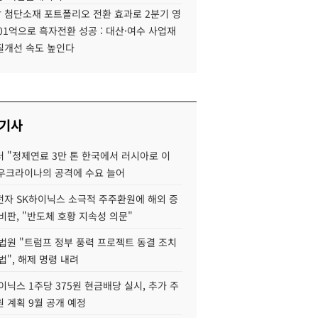
 첨단소재 포트폴리오 전환 효과로 2분기 영
01억으로 흑자전환 성공 : 대산·여수 사업재
질개선 속도 높인다
 기사
 "정제연료 3만 톤 한국에서 러시아로 이
 우크라이나의 공격에 수요 늘어
자 SK하이닉스 소극적 주주환원에 해외 증
비판, "반도체 호황 지속성 의문"
법원 "트럼프 정부 풍력 프로젝트 동결 조치
법", 해제 명령 내려
이닉스 1주당 375원 현금배당 실시, 추가 주
 계획 9월 공개 예정