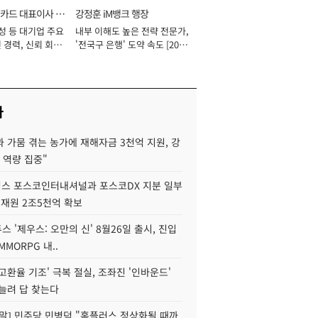
카드 대표이사 사
강정훈 iM뱅크 행장
성 등 대기업 주요
내부 이해도 높은 전략 전문가,
 경력, 신뢰 회복
'전국구 은행' 도약 속도 [2026
[2026년]
년]
사
 가뭄 겪는 농가에 재해자금 3천억 지원, 강
 역량 집중"
스 포스코인터내셔널과 포스코DX 지분 일부
 재원 2조5천억 확보
투스 '제우스: 오만의 신' 8월26일 출시, 진입
MMORPG 내..
고환율 기조' 극복 절실, 조좌진 '인바운드'
늘려 답 찾는다
정말] 민주당 민병덕 "홈플러스 정상화될 때까