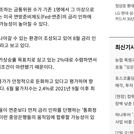
정상호 롯데
강조하는 금통위원 수가 기존 1명에서 그 이상으로
LG·현대·삼
장
 미국 연방준비제도(Fed·연준)의 금리 인하에
카드사 30년
가능성이 높아질 수 있다.
에 '초집중' 
아갈 수 있는 환경이 조성되고 있어 8월 금리 인
라고 보고 있다.
최신기
가상승률 목표치로 삼고 있는 2%대로 수렴하면서
농협 폭염과
제조건이 마련됐기 때문이다.
호동 "모든
포스코홀딩
 물가가 안정적으로 둔화하고 있다고 평가하며 향
매각, 투자
 6월 물가지수는 2.4%로 2021년 9월 이후 최
[현장] 컴
장벽 낮춘 
이 연준보다 먼저 금리 인하를 단행하는 ‘통화정
하나투어 '
시 이런 중앙은행들의 움직임에 합류할 가능성이 있
사업 비중 
[7일 오!