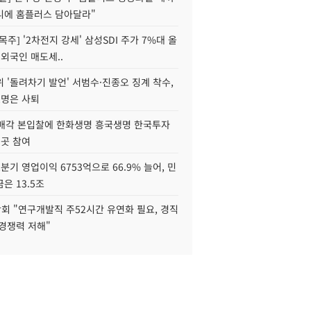
니에 홈플러스 담아달라"
목주] '2차전지 강세' 삼성SDI 주가 7%대 올
 외국인 매도세..
 '돌려차기 발언' 서범수·진종오 징계 착수,
2명은 사퇴
 매각 본입찰에 한화생명 흥국생명 한국투자
3곳 참여
분기 영업이익 6753억으로 66.9% 늘어, 민
은 13.5조
회 "연구개발직 주52시간 유연화 필요, 경직
경쟁력 저해"