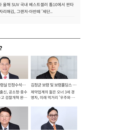
 올해 SUV 국내 베스트셀러 톱10에서 싼타
자리매김, 그랜저·아반떼 '세단..
?
통령실 민정수석비
김정균 보령 및 보령홀딩스 대
 출신, 공소청·중수
제약업계의 젊은 오너 3세 경
표이사 사장
두고 검찰개혁 완수
영자, 미래 먹거리 '우주와 헬
년]
스케어' 공들여 [2026년]