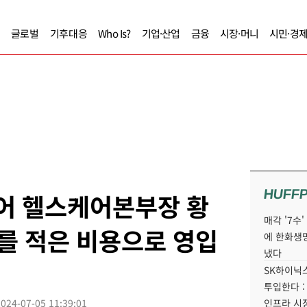
글로벌
기후대응
Who Is?
기업·산업
금융
시장·머니
시민·경
HUFF
케어 헬스케어본부장 황
매각 '7수
를 적은 비용으로 영입
에 한화생
냈다
SK하이닉스
투입한다 :
2024-07-05 11:39:01
인프라 시