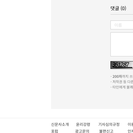
댓글 (0)
-
200자
까지 쓰실
- 저작권 등 
- 타인에게 불
신문사소개
윤리강령
기사심의규정
이
포럼
광고문의
불편신고