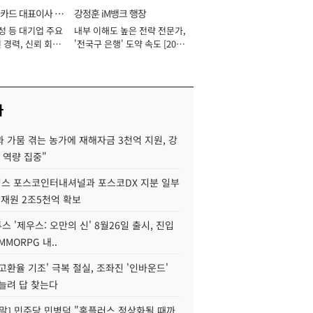
카드 대표이사 사
강정훈 iM뱅크 행장
성 등 대기업 주요
내부 이해도 높은 전략 전문가,
 경력, 신뢰 회복
'전국구 은행' 도약 속도 [2026
[2026년]
년]
사
 가뭄 겪는 농가에 재해자금 3천억 지원, 강
 역량 집중"
스 포스코인터내셔널과 포스코DX 지분 일부
 재원 2조5천억 확보
투스 '제우스: 오만의 신' 8월26일 출시, 진입
MMORPG 내..
고환율 기조' 극복 절실, 조좌진 '인바운드'
늘려 답 찾는다
정말] 민주당 민병덕 "홈플러스 정상화될 때까