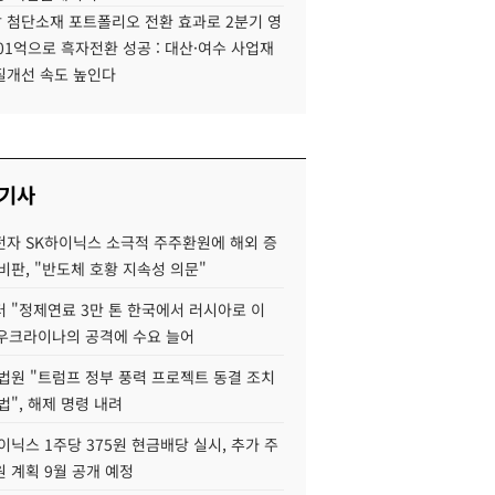
 첨단소재 포트폴리오 전환 효과로 2분기 영
01억으로 흑자전환 성공 : 대산·여수 사업재
질개선 속도 높인다
 기사
자 SK하이닉스 소극적 주주환원에 해외 증
비판, "반도체 호황 지속성 의문"
 "정제연료 3만 톤 한국에서 러시아로 이
 우크라이나의 공격에 수요 늘어
법원 "트럼프 정부 풍력 프로젝트 동결 조치
법", 해제 명령 내려
이닉스 1주당 375원 현금배당 실시, 추가 주
 계획 9월 공개 예정