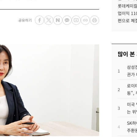
롯데케미칼
업이익 11
공유하기
편으로 체
많이 본
삼성전
1
권가 
로이터
2
동",
미국 
3
는 위
SK하
4
주환원