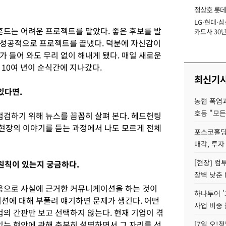
정상호 롯데
LG·현대·삼
장
흔드는 어려운 프로젝트를 맡았다. 좋은 후보를 발
카드사 30년
에 '초집중' 
 성공적으로 프로젝트를 끝냈다. 덕분에 자신감이
 들어 와도 무리 없이 해내게 됐다. 매일 새로운
 10여 년이 순식간에 지나갔다.
최신기
있다면.
농협 폭염과
호동 "모든
점검하기 위해 뉴스를 꼼꼼히 살펴 본다. 헤드헌팅
 현장의 이야기를 듣는 과정에서 나도 모르게 전체
포스코홀딩
매각, 투자
[현장] 컴
 원칙이 있는지 궁금하다.
장벽 낮춘 
음으로 사실에 근거한 커뮤니케이션을 하는 것이
하나투어 '
지션에 대해 부풀려 얘기하면 문제가 생긴다. 어떤
사업 비중 
업의 간판만 보고 선택하지 않는다. 현재 기업이 겪
있는 현안에 관해 충분히 설명하면서 그 자리를 선
[7일 오!