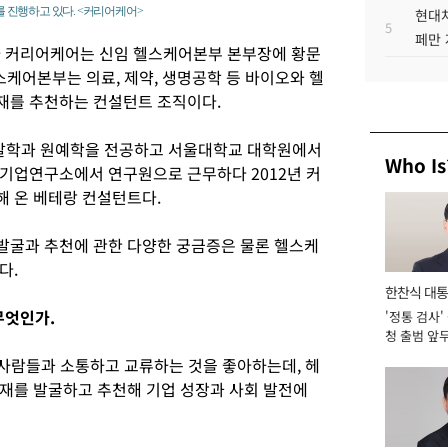
 진행하고 있다. <커리어케어>
현대차
5
페만 
사 커리어케어는 신임 헬스케어본부 본부장에 황문
스케어본부는 의료, 제약, 생명공학 등 바이오와 헬
재를 추천하는 컨설턴트 조직이다.
발학과 원예학을 전공하고 서울대학교 대학원에서
Who Is
기업연구소에서 연구원으로 근무하다 2012년 커
 온 베테랑 컨설턴트다.
발굴과 추천에 관한 다양한 궁금증은 물론 헬스케
다.
한찬식 대
무엇인가.
'정통 검사'
서관
청 출범 앞
맡아 [2026
 사람들과 소통하고 교류하는 것을 좋아하는데, 헤
재를 발굴하고 추천해 기업 성장과 사회 발전에