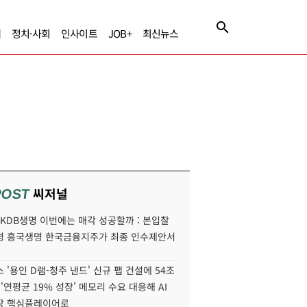
제
정치·사회
인사이트
JOB+
최신뉴스
씨저널
POST
' KDB생명 이번에는 매각 성공할까 : 본입찰
명 흥국생명 한국금융지주가 최종 인수제안서
 '용인 D램-청주 낸드' 신규 팹 건설에 54조
 '연평균 19% 성장' 메모리 수요 대응해 AI
장 핵심플레이어로