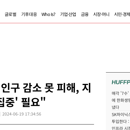
글로벌
기후대응
Who Is?
기업·산업
금융
시장·머니
시민·경
HUFF
인구 감소 못 피해, 지
매각 '7수
집중' 필요"
에 한화생
냈다
2024-06-19 17:34:56
SK하이닉스
투입한다 :
인프라 시