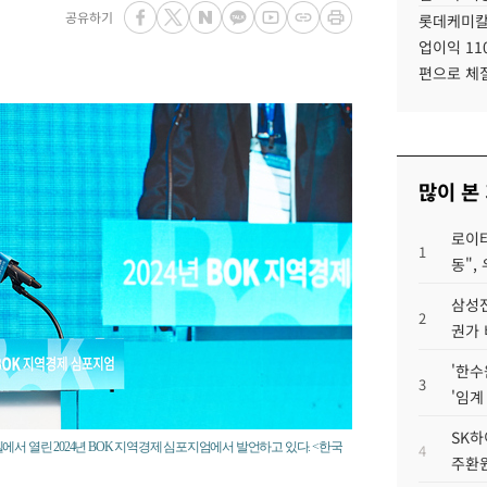
공유하기
롯데케미칼
업이익 11
편으로 체
많이 본
로이터
1
동",
삼성전
2
권가 
'한수
3
'임계
SK하
서 열린 2024년 BOK 지역경제 심포지엄에서 발언하고 있다. <한국
4
주환원