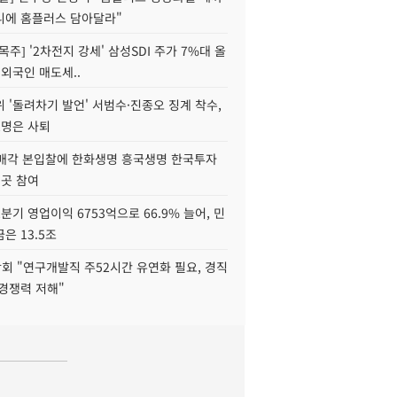
니에 홈플러스 담아달라"
목주] '2차전지 강세' 삼성SDI 주가 7%대 올
 외국인 매도세..
 '돌려차기 발언' 서범수·진종오 징계 착수,
2명은 사퇴
 매각 본입찰에 한화생명 흥국생명 한국투자
3곳 참여
분기 영업이익 6753억으로 66.9% 늘어, 민
은 13.5조
회 "연구개발직 주52시간 유연화 필요, 경직
경쟁력 저해"