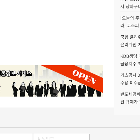
지 장바구
[오늘의 주
라, 코스피
국힘 윤리위
윤리위원 
KDB생명
금융지주 
가스공사 2
수용 미수금
반도체공학
된 규제가 