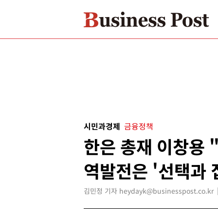
시민과경제
금융정책
한은 총재 이창용 "
역발전은 '선택과 
김민정 기자 heydayk@businesspost.co.kr