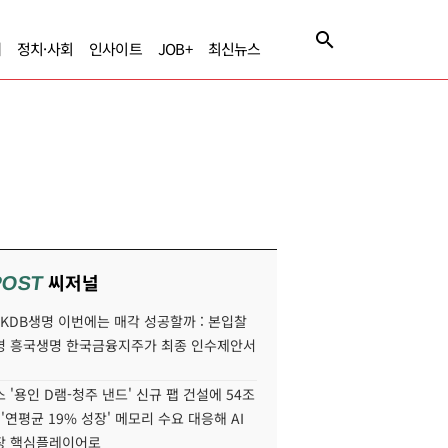
제
정치·사회
인사이트
JOB+
최신뉴스
씨저널
POST
' KDB생명 이번에는 매각 성공할까 : 본입찰
명 흥국생명 한국금융지주가 최종 인수제안서
 '용인 D램-청주 낸드' 신규 팹 건설에 54조
 '연평균 19% 성장' 메모리 수요 대응해 AI
장 핵심플레이어로