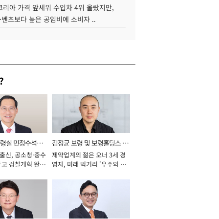
코리아 가격 앞세워 수입차 4위 올랐지만,
·벤츠보다 높은 공임비에 소비자 ..
?
통령실 민정수석비
김정균 보령 및 보령홀딩스 대
 출신, 공소청·중수
제약업계의 젊은 오너 3세 경
표이사 사장
두고 검찰개혁 완수
영자, 미래 먹거리 '우주와 헬
년]
스케어' 공들여 [2026년]