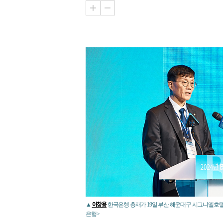
이창용
▲
한국은행 총재가 19일 부산 해운대구 시그니엘호텔에
은행>