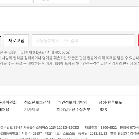
 수 있습니다. (현재 0 byte / 최대 400byte)
다른 사람의 권리를 침해하거나 명예를 훼손하는 댓글은 관련 법률에 의해 제재를 받을 수 있습니
쾌감을 주는 욕설 등 비하하는 단어가 내용에 포함되거나 인신공격성 글은 관리자의 판단에 의해
용자위원회
청소년보호정책
개인정보처리방침
정정·반론보도
인재채용
기사제보
이메일무단수집거부
RSS
수일로 39-34 서울숲더스페이스 12층 1201호-1203호
대표전화 : 1800-6522
편집국 070-4
8658
등록번호 : 서울 아 02897
제호: 비즈니스포스트
등록일: 2013.11.13
발행·편집인 : 강석
X
Copyright ? 2013 비즈니스포스트. All rights reserved.