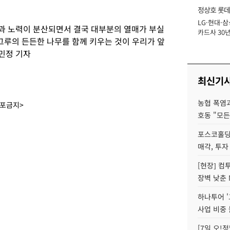
정상호 롯데
LG·현대·삼
장
원과 노력이 분산되면서 결국 대부분의 열매가 부실
카드사 30년
 그루의 든든한 나무를 함께 키우는 것이 우리가 앞
에 '초집중' 
민정 기자
최신기
농협 폭염과
배포금지>
호동 "모든
포스코홀딩
매각, 투자
[현장] 컴
장벽 낮춘 
하나투어 '
사업 비중 
[7일 오!