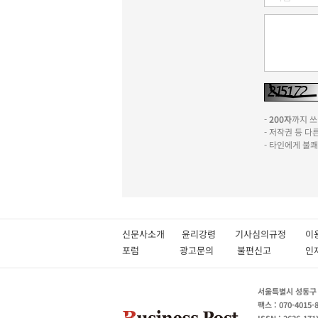
-
200자
까지 쓰실
- 저작권 등 
- 타인에게 불
신문사소개
윤리강령
기사심의규정
이
포럼
광고문의
불편신고
서울특별시 성동구 성
팩스 : 070-4015-
ISSN : 2636-171