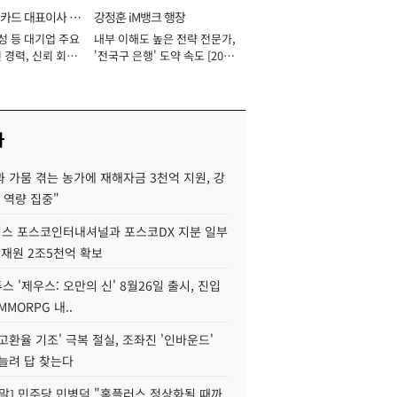
카드 대표이사 사
강정훈 iM뱅크 행장
성 등 대기업 주요
내부 이해도 높은 전략 전문가,
 경력, 신뢰 회복
'전국구 은행' 도약 속도 [2026
[2026년]
년]
사
 가뭄 겪는 농가에 재해자금 3천억 지원, 강
 역량 집중"
스 포스코인터내셔널과 포스코DX 지분 일부
 재원 2조5천억 확보
투스 '제우스: 오만의 신' 8월26일 출시, 진입
MMORPG 내..
고환율 기조' 극복 절실, 조좌진 '인바운드'
늘려 답 찾는다
정말] 민주당 민병덕 "홈플러스 정상화될 때까