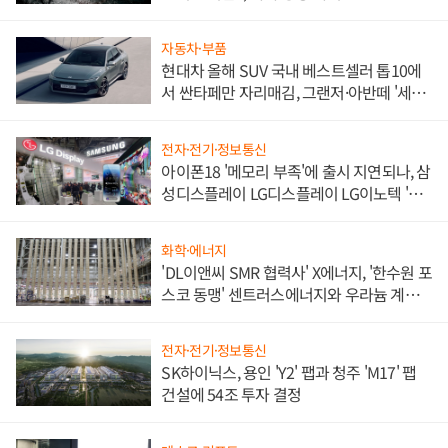
자동차·부품
현대차 올해 SUV 국내 베스트셀러 톱10에
서 싼타페만 자리매김, 그랜저·아반떼 '세단
쌍끌이'로 내수 방어
전자·전기·정보통신
아이폰18 '메모리 부족'에 출시 지연되나, 삼
성디스플레이 LG디스플레이 LG이노텍 '탈
애플' 수익 다각화 속도
화학·에너지
'DL이앤씨 SMR 협력사' X에너지, '한수원 포
스코 동맹' 센트러스에너지와 우라늄 계약
체결
전자·전기·정보통신
SK하이닉스, 용인 'Y2' 팹과 청주 'M17' 팹
건설에 54조 투자 결정