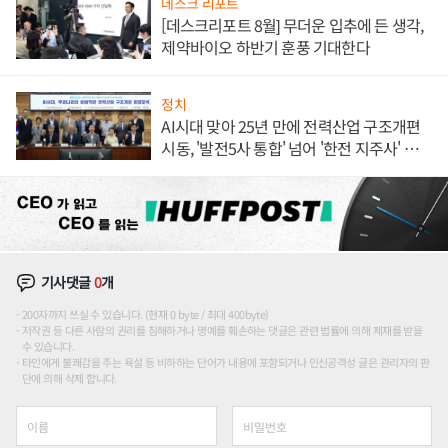
데스크 리포트
[데스크리포트 8월] 무더운 입추에 든 생각,
제약바이오 하반기 훈풍 기대한다
정치
AI시대 맞아 25년 만에 전력산업 구조개편
시동, '발전5사 통합' 넘어 '한전 지주사' 재편
론도
기사댓글
0
개
200자까지 쓰실 수 있습니다. (현재 0 byte / 최대 400byte)
저작권 등 다른 사람의 권리를 침해하거나 명예를 훼손하는 댓글은 관련 법률에 의해 제재를 받을
수 있습니다.
타인에게 불쾌감을 주는 욕설 등 비하하는 단어가 내용에 포함되거나 인신공격성 글은 관리자의 판
단에 의해 삭제 합니다.