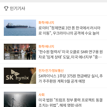
인기기사
화학·에너지
로이터 "정제연료 3만 톤 한국에서 러시아
로 이동", 우크라이나의 공격에 수요 늘어
화학·에너지
'한수원 협력사' 미국 오클로 SMR 연구용 원
자로 '임계 상태' 도달, 미국 에너지부 "중요
한 이정표"
전자·전기·정보통신
SK하이닉스 1주당 375원 현금배당 실시, 추
가 주주환원 계획 9월 공개 예정
사회
미국 법원 "트럼프 정부 풍력 프로젝트 동결
조치는 위법", 해제 명령 내려