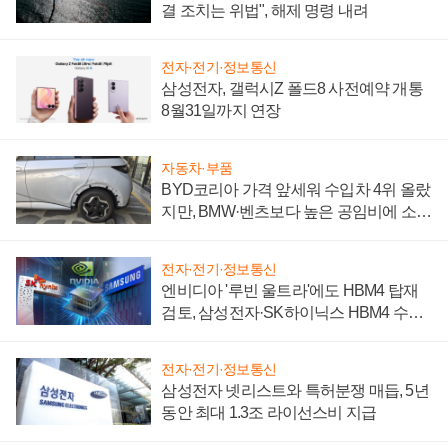
결 조치는 위법", 해제 명령 내려
전자·전기·정보통신
삼성전자, 갤럭시Z 폴드8 사전예약 개통
8월31일까지 연장
자동차·부품
BYD코리아 가격 앞세워 수입차 4위 올랐
지만, BMW·벤츠보다 높은 공임비에 소비
자 불만 폭발
전자·전기·정보통신
엔비디아 '루빈 울트라'에도 HBM4 탑재
검토, 삼성전자·SK하이닉스 HBM4 수율
에 주도권 갈린다
전자·전기·정보통신
삼성전자 넷리스트와 특허분쟁 매듭, 5년
동안 최대 1.3조 라이선스비 지급