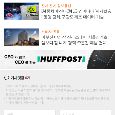
전자·전기·정보통신
[AI 뭉쳐야 산다⑧] LG·엔비디아 '피지컬 A
I' 동맹 강화, 구광모 제조·데이터·기술 결
집해 종합 로보틱스 기업으로
소비자·유통
이부진 야심작 '신라스테이' 서울신라호
텔보다 잘 나가, 평택·주문진·해남·건대로
성장판 더 넓힌다
기사댓글
0
개
200자까지 쓰실 수 있습니다. (현재 0 byte / 최대 400byte)
저작권 등 다른 사람의 권리를 침해하거나 명예를 훼손하는 댓글은 관련 법률에 의해 제재
를 받을 수 있습니다.
타인에게 불쾌감을 주는 욕설 등 비하하는 단어가 내용에 포함되거나 인신공격성 글은 관
리자의 판단에 의해 삭제 합니다.