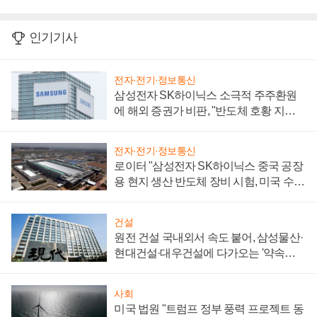
인기기사
전자·전기·정보통신
삼성전자 SK하이닉스 소극적 주주환원
에 해외 증권가 비판, "반도체 호황 지속
성 의문"
전자·전기·정보통신
로이터 "삼성전자 SK하이닉스 중국 공장
용 현지 생산 반도체 장비 시험, 미국 수출
통제 대비"
건설
원전 건설 국내외서 속도 붙어, 삼성물산·
현대건설·대우건설에 다가오는 '약속의
시간'
사회
미국 법원 "트럼프 정부 풍력 프로젝트 동