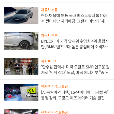
자동차·부품
현대차 올해 SUV 국내 베스트셀러 톱10에
서 싼타페만 자리매김, 그랜저·아반떼 '세단
쌍끌이'로 내수 방어
자동차·부품
BYD코리아 가격 앞세워 수입차 4위 올랐지
만, BMW·벤츠보다 높은 공임비에 소비자
불만 폭발
화학·에너지
'한수원 협력사' 미국 오클로 SMR 연구용 원
자로 '임계 상태' 도달, 미국 에너지부 "중요
한 이정표"
전자·전기·정보통신
[AI 뭉쳐야 산다⑧] LG·엔비디아 '피지컬 AI'
동맹 강화, 구광모 제조·데이터·기술 결집
해 종합 로보틱스 기업으로
전자·전기·정보통신