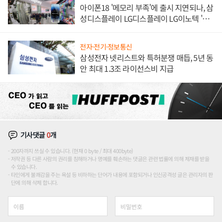
아이폰18 '메모리 부족'에 출시 지연되나, 삼
성디스플레이 LG디스플레이 LG이노텍 '탈
애플' 수익 다각화 속도
전자·전기·정보통신
삼성전자 넷리스트와 특허분쟁 매듭, 5년 동
안 최대 1.3조 라이선스비 지급
기사댓글
0
개
200자까지 쓰실 수 있습니다. (현재 0 byte / 최대 400byte)
저작권 등 다른 사람의 권리를 침해하거나 명예를 훼손하는 댓글은 관련 법률에 의해 제재를 받을
수 있습니다.
타인에게 불쾌감을 주는 욕설 등 비하하는 단어가 내용에 포함되거나 인신공격성 글은 관리자의 판
단에 의해 삭제 합니다.