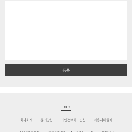
PC버전
회사소개
윤리강령
개인정보처리방침
이용자위원회
청소년보호정책
정정·반론보도
기사심의규정
불편신고