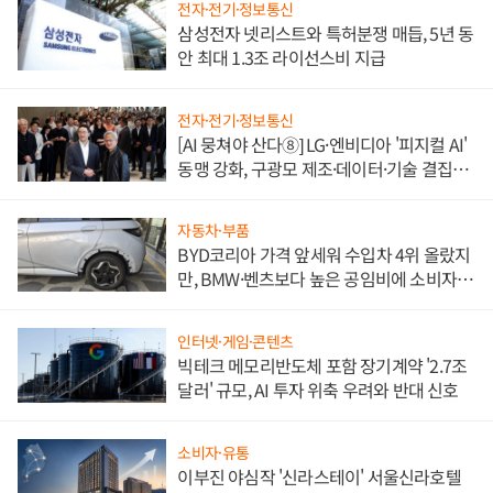
전자·전기·정보통신
삼성전자 넷리스트와 특허분쟁 매듭, 5년 동
안 최대 1.3조 라이선스비 지급
전자·전기·정보통신
[AI 뭉쳐야 산다⑧] LG·엔비디아 '피지컬 AI'
동맹 강화, 구광모 제조·데이터·기술 결집
해 종합 로보틱스 기업으로
자동차·부품
BYD코리아 가격 앞세워 수입차 4위 올랐지
만, BMW·벤츠보다 높은 공임비에 소비자
불만 폭발
인터넷·게임·콘텐츠
빅테크 메모리반도체 포함 장기계약 '2.7조
달러' 규모, AI 투자 위축 우려와 반대 신호
소비자·유통
이부진 야심작 '신라스테이' 서울신라호텔