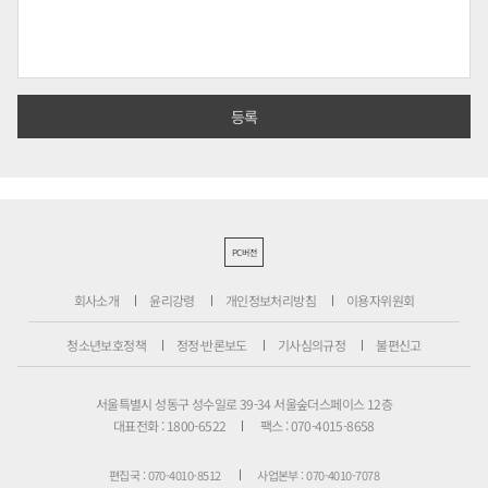
PC버전
회사소개
윤리강령
개인정보처리방침
이용자위원회
청소년보호정책
정정·반론보도
기사심의규정
불편신고
서울특별시 성동구 성수일로 39-34 서울숲더스페이스 12층
대표전화 : 1800-6522
팩스 : 070-4015-8658
편집국 : 070-4010-8512
사업본부 : 070-4010-7078