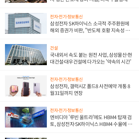
비"
전자·전기·정보통신
삼성전자 SK하이닉스 소극적 주주환원에
해외 증권가 비판, "반도체 호황 지속성 의
문"
건설
국내외서 속도 붙는 원전 사업, 삼성물산·현
대건설·대우건설에 다가오는 '약속의 시간'
전자·전기·정보통신
삼성전자, 갤럭시Z 폴드8 사전예약 개통 8
월31일까지 연장
전자·전기·정보통신
엔비디아 '루빈 울트라'에도 HBM4 탑재 검
토, 삼성전자·SK하이닉스 HBM4 수율에 주
도권 갈린다