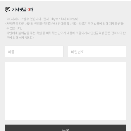
기사댓글
0
개
200자까지 쓰실 수 있습니다. (현재 0 byte / 최대 400byte)
저작권 등 다른 사람의 권리를 침해하거나 명예를 훼손하는 댓글은 관련 법률에 의해 제재를 받을
수 있습니다.
타인에게 불쾌감을 주는 욕설 등 비하하는 단어가 내용에 포함되거나 인신공격성 글은 관리자의 판
단에 의해 삭제 합니다.