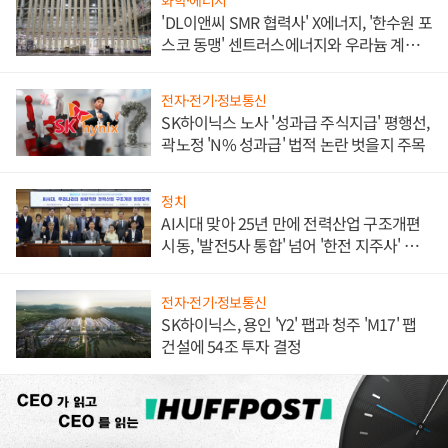
'DL이앤씨 SMR 협력사' X에너지, '한수원 포
스코 동맹' 센트러스에너지와 우라늄 계약
체결
전자·전기·정보통신
SK하이닉스 노사 '성과급 주식지급' 평행선,
곽노정 'N% 성과급' 법적 논란 벗을지 주목
정치
AI시대 맞아 25년 만에 전력산업 구조개편
시동, '발전5사 통합' 넘어 '한전 지주사' 재편
론도
전자·전기·정보통신
SK하이닉스, 용인 'Y2' 팹과 청주 'M17' 팹
건설에 54조 투자 결정