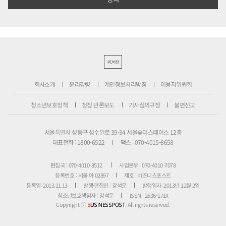
PC버전
회사소개
윤리강령
개인정보처리방침
이용자위원회
청소년보호정책
정정·반론보도
기사심의규정
불편신고
서울특별시 성동구 성수일로 39-34 서울숲더스페이스 12층
대표전화 : 1800-6522
팩스 : 070-4015-8658
편집국 : 070-4010-8512
사업본부 : 070-4010-7078
등록번호 : 서울 아 02897
제호 : 비즈니스포스트
등록일: 2013.11.13
발행·편집인 : 강석운
발행일자: 2013년 12월 2일
청소년보호책임자 : 강석운
ISSN : 2636-171X
Copyright ⓒ
B
USINESSPOST
. All rights reserved.