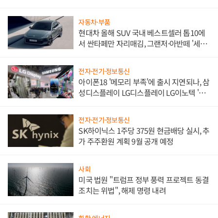
한 이정표"
자동차·부품
현대차 올해 SUV 국내 베스트셀러 톱10에
서 싼타페만 자리매김, 그랜저·아반떼 '세단
쌍끌이'로 내수 방어
전자·전기·정보통신
아이폰18 '메모리 부족'에 출시 지연되나, 삼
성디스플레이 LG디스플레이 LG이노텍 '탈
애플' 수익 다각화 속도
전자·전기·정보통신
SK하이닉스 1주당 375원 현금배당 실시, 추
가 주주환원 계획 9월 공개 예정
사회
미국 법원 "트럼프 정부 풍력 프로젝트 동결
조치는 위법", 해제 명령 내려
화학·에너지