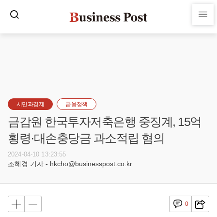
시민과경제
금융정책
금감원 한국투자저축은행 중징계, 15억
횡령·대손충당금 과소적립 혐의
2024-04-10 13:23:55
조혜경 기자 - hkcho@businesspost.co.kr
0