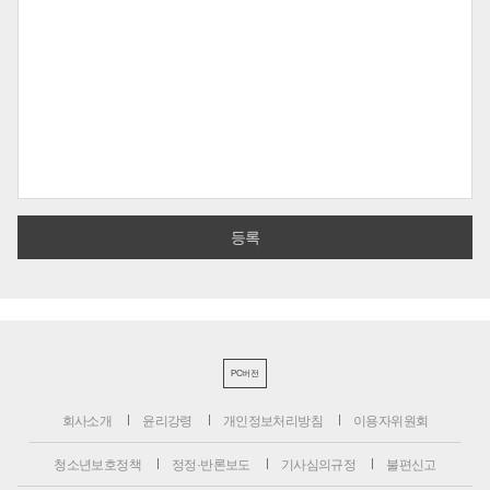
PC버전
회사소개
윤리강령
개인정보처리방침
이용자위원회
청소년보호정책
정정·반론보도
기사심의규정
불편신고