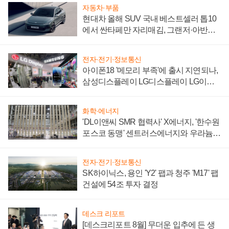
자동차·부품
현대차 올해 SUV 국내 베스트셀러 톱10
에서 싼타페만 자리매김, 그랜저·아반떼
'세단 쌍끌이'로 내수 방어
전자·전기·정보통신
아이폰18 '메모리 부족'에 출시 지연되나,
삼성디스플레이 LG디스플레이 LG이노
텍 '탈애플' 수익 다각화 속도
화학·에너지
'DL이앤씨 SMR 협력사' X에너지, '한수원
포스코 동맹' 센트러스에너지와 우라늄
계약 체결
전자·전기·정보통신
SK하이닉스, 용인 'Y2' 팹과 청주 'M17' 팹
건설에 54조 투자 결정
데스크 리포트
[데스크리포트 8월] 무더운 입추에 든 생