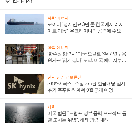
인기기사
화학·에너지
로이터 "정제연료 3만 톤 한국에서 러시
아로 이동", 우크라이나의 공격에 수요 늘
어
화학·에너지
'한수원 협력사' 미국 오클로 SMR 연구용
원자로 '임계 상태' 도달, 미국 에너지부
"중요한 이정표"
전자·전기·정보통신
SK하이닉스 1주당 375원 현금배당 실시,
추가 주주환원 계획 9월 공개 예정
사회
미국 법원 "트럼프 정부 풍력 프로젝트 동
결 조치는 위법", 해제 명령 내려