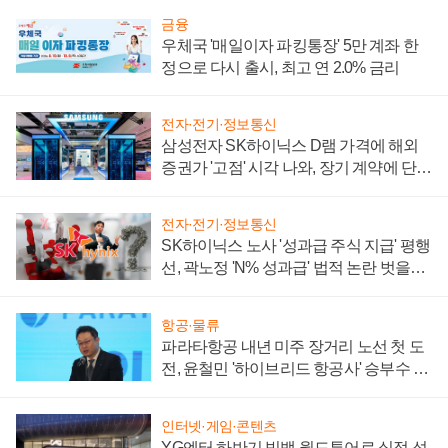
금융
우체국 '매일이자 파킹통장' 5만 계좌 한
정으로 다시 출시, 최고 연 2.0% 금리
전자·전기·정보통신
삼성전자 SK하이닉스 D램 가격에 해외
증권가 '고점' 시각 나와, 장기 계약에 단점
부각
전자·전기·정보통신
SK하이닉스 노사 '성과급 주식 지급' 평행
선, 곽노정 'N% 성과급' 법적 논란 벗을지
주목
항공·물류
파라타항공 내년 미주 장거리 노선 첫 도
전, 윤철민 '하이브리드 항공사' 승부수 통
할까
인터넷·게임·콘텐츠
YG엔터 하반기 빅뱅 월드투어로 실적 성