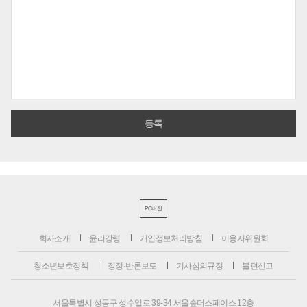
PC버전
회사소개
윤리강령
개인정보처리방침
이용자위원회
청소년보호정책
정정·반론보도
기사심의규정
불편신고
서울특별시 성동구 성수일로 39-34 서울숲더스페이스 12층