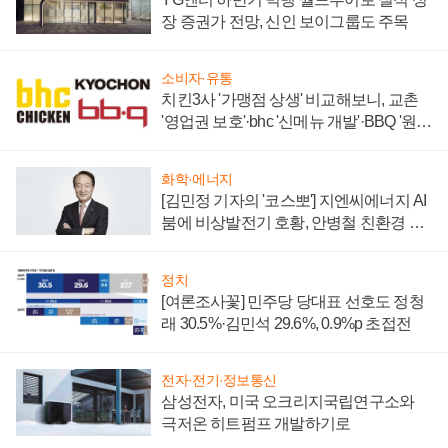
장 증권가 전망, 신인 보이그룹도 주목
소비자·유통
치킨3사 '가맹점 상생' 비교해보니, 교촌
'영업권 보호'·bhc '신메뉴 개발'·BBQ '원가
부담'
화학·에너지
[김민정 기자의 '코스뽀'] 지엔씨에너지 AI
붐에 비상발전기 호황, 안병철 친환경 에
너지 발전전문기업 향한다
정치
[여론조사꽃] 민주당 당대표 선호도 정청
래 30.5%·김민석 29.6%, 0.9%p 초접전
전자·전기·정보통신
삼성전자, 미국 오크리지국립연구소와
극저온 히트펌프 개발하기로