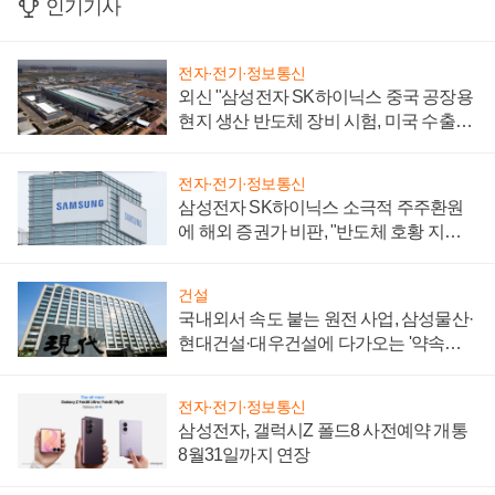
인기기사
전자·전기·정보통신
외신 "삼성전자 SK하이닉스 중국 공장용
현지 생산 반도체 장비 시험, 미국 수출통
제 대비"
전자·전기·정보통신
삼성전자 SK하이닉스 소극적 주주환원
에 해외 증권가 비판, "반도체 호황 지속
성 의문"
건설
국내외서 속도 붙는 원전 사업, 삼성물산·
현대건설·대우건설에 다가오는 '약속의
시간'
전자·전기·정보통신
삼성전자, 갤럭시Z 폴드8 사전예약 개통
8월31일까지 연장