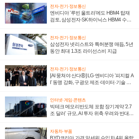
전자·전기·정보통신
엔비디아 '루빈 울트라'에도 HBM4 탑재
검토, 삼성전자·SK하이닉스 HBM4 수율
에 주도권 갈린다
전자·전기·정보통신
삼성전자 넷리스트와 특허분쟁 매듭, 5년
동안 최대 1.3조 라이선스비 지급
전자·전기·정보통신
[AI 뭉쳐야 산다⑧] LG·엔비디아 '피지컬 A
I' 동맹 강화, 구광모 제조·데이터·기술 결
집해 종합 로보틱스 기업으로
인터넷·게임·콘텐츠
빅테크 메모리반도체 포함 장기계약 '2.7
조 달러' 규모, AI 투자 위축 우려와 반대
신호
자동차·부품
BYD코리아 가격 앞세워 수입차 4위 올랐