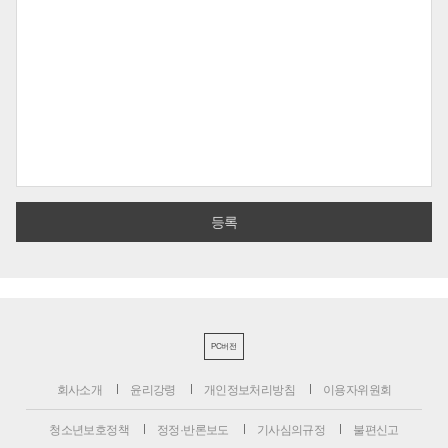
PC버전
회사소개
윤리강령
개인정보처리방침
이용자위원회
청소년보호정책
정정·반론보도
기사심의규정
불편신고