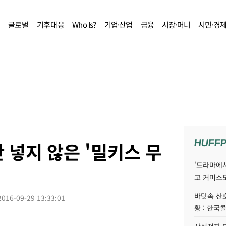
글로벌
기후대응
Who Is?
기업·산업
금융
시장·머니
시민·경
HUFF
 넣지 않은 '밀키스 무
'드라마에서
고 커머스
바닷속 산
2016-09-29 13:33:01
황 : 한국