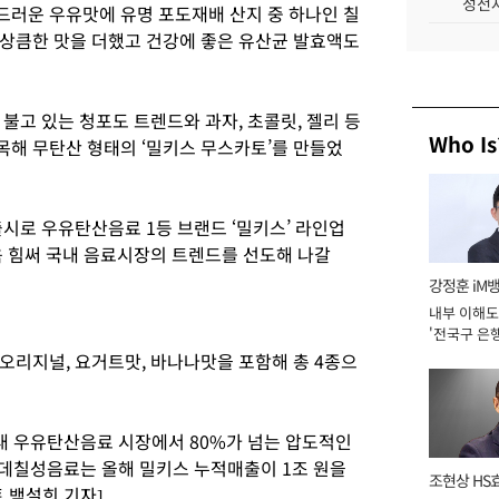
성전자
러운 우유맛에 유명 포도재배 산지 중 하나인 칠
상큼한 맛을 더했고 건강에 좋은 유산균 발효액도
고 있는 청포도 트렌드와 과자, 초콜릿, 젤리 등
Who Is
해 무탄산 형태의 ‘밀키스 무스카토’를 만들었
시로 우유탄산음료 1등 브랜드 ‘밀키스’ 라인업
욱 힘써 국내 음료시장의 트렌드를 선도해 나갈
강정훈 iM
내부 이해도
'전국구 은행
년]
오리지널, 요거트맛, 바나나맛을 포함해 총 4종으
국내 우유탄산음료 시장에서 80%가 넘는 압도적인
롯데칠성음료는 올해 밀키스 누적매출이 1조 원을
조현상 HS
 백설희 기자]