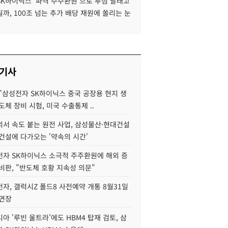
SK하이닉스 '파격 주주환원'으로 투심 달래고
까, 100조 넘는 추가 배당 재원에 쏠리는 눈
 기사
"삼성전자 SK하이닉스 중국 공장용 현지 생
도체 장비 시험, 미국 수출통제 ..
서 속도 붙는 원전 사업, 삼성물산·현대건설
건설에 다가오는 '약속의 시간'
자 SK하이닉스 소극적 주주환원에 해외 증
비판, "반도체 호황 지속성 의문"
자, 갤럭시Z 폴드8 사전예약 개통 8월31일
 연장
아 '루빈 울트라'에도 HBM4 탑재 검토, 삼