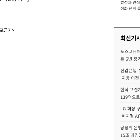
효성과 인적 
장
정화 단계 들
배포금지>
최신기
포스코퓨처엠
톤 6년 장
산업은행 
'지방 이전
한식 프랜
139억으로
LG 회장 
'피지컬 AI
공정위 은행
15조 과징