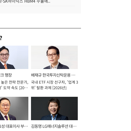
·SK하이닉스 HBM4 수율에..
?
뱅크 행장
배재규 한국투자신탁운용 대
 높은 전략 전문가,
국내 ETF 시장 선구자, '업계 3
표이사 사장
' 도약 속도 [2026
위' 탈환 과제 [2026년]
효성 대표이사 부회
김동명 LG에너지솔루션 대표