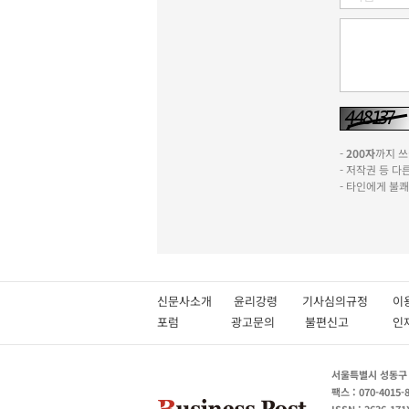
-
200자
까지 쓰실
- 저작권 등 
- 타인에게 불
신문사소개
윤리강령
기사심의규정
이
포럼
광고문의
불편신고
서울특별시 성동구 성
팩스 : 070-4015-
ISSN : 2636-171