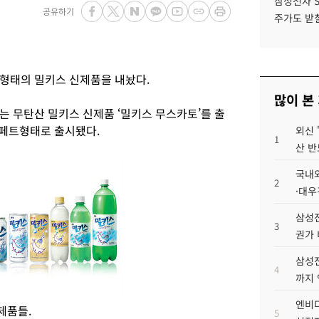
삼성전자 
공유하기
주가도 받칠
형태의 밀키스 신제품을 내놨다.
많이 본
는 무탄산 밀키스 신제품 ‘밀키스 무스카토’를 출
l 페트형태로 출시됐다.
외신 
1
산 반
국내외
2
·대우
삼성전
3
권가 
삼성전
4
까지
엔비디
제품들.
5