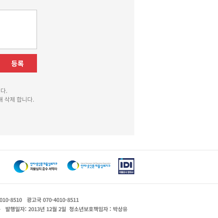
등록
다.
 삭제 합니다.
010-8510
광고국 070-4010-8511
운
발행일자: 2013년 12월 2일
청소년보호책임자 : 박상유