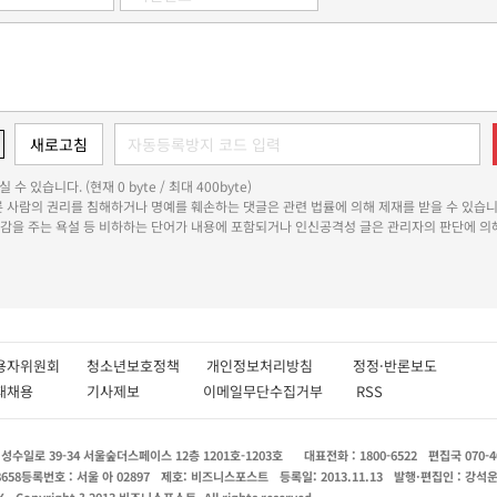
 수 있습니다. (현재 0 byte / 최대 400byte)
다른 사람의 권리를 침해하거나 명예를 훼손하는 댓글은 관련 법률에 의해 제재를 받을 수 있습니
쾌감을 주는 욕설 등 비하하는 단어가 내용에 포함되거나 인신공격성 글은 관리자의 판단에 의해
용자위원회
청소년보호정책
개인정보처리방침
정정·반론보도
인재채용
기사제보
이메일무단수집거부
RSS
수일로 39-34 서울숲더스페이스 12층 1201호-1203호
대표전화 : 1800-6522
편집국 070-4
8658
등록번호 : 서울 아 02897
제호: 비즈니스포스트
등록일: 2013.11.13
발행·편집인 : 강석
X
Copyright ? 2013 비즈니스포스트. All rights reserved.