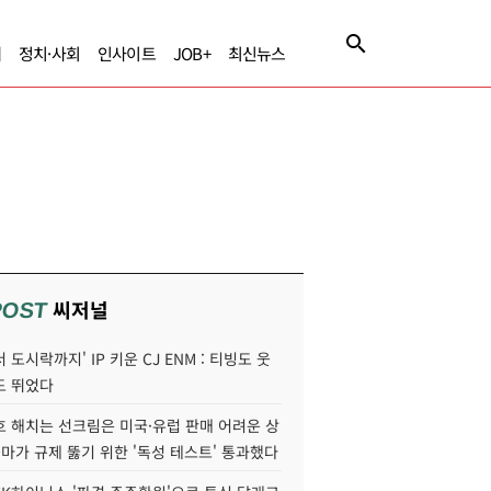
제
정치·사회
인사이트
JOB+
최신뉴스
씨저널
POST
 도시락까지' IP 키운 CJ ENM : 티빙도 웃
도 뛰었다
호 해치는 선크림은 미국·유럽 판매 어려운 상
콜마가 규제 뚫기 위한 '독성 테스트' 통과했다