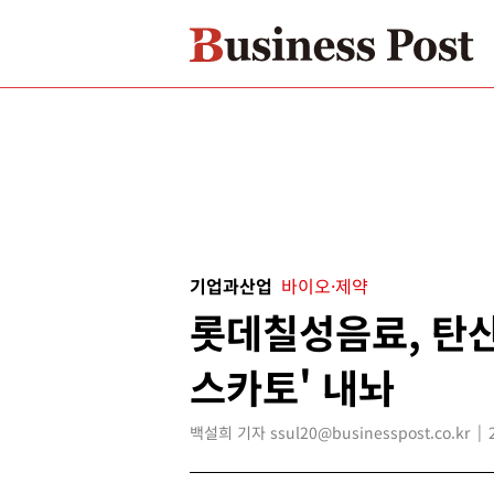
기업과산업
바이오·제약
롯데칠성음료, 탄산
스카토' 내놔
백설희 기자 ssul20@businesspost.co.kr