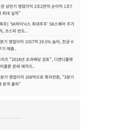
권 상반기 영업이익 2조2천억 순이익 1조7
대 최대 실적"
목주] 'SK하이닉스 최대주주' SK스퀘어 주가
려, 코스피 반도..
2분기 영업이익 1057억 29.5% 늘어, 천궁-II
기 매출..
화리츠 "2028년 초과배당 검토", 디앤디플랫
미콜론 문래 매각으..
분기 영업이익 208억으로 흑자전환, "3분기
재 본격 출하"