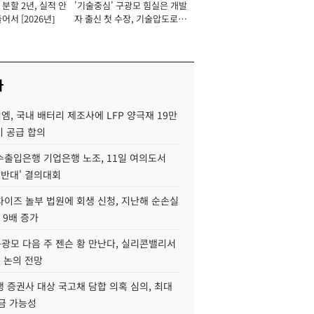
분할 2년, 실적 안
'기술중심' 구광모 힘실은 개발
이사 사장
어서 [2026년]
자 출신 첫 수장, 기술압도로
경쟁력 확보 사활 [2026년]
사
, 국내 배터리 제조사에 LFP 양극재 19만
기 공급 합의
수출입은행 기업은행 노조, 11일 여의도서
 반대' 결의대회
차이즈 놀부 법원에 회생 신청, 지난해 순손실
 9배 증가
구광모 다음 주 젠슨 황 만난다, 실리콘밸리서
' 논의 전망
 증권사 대상 국고채 담합 의혹 심의, 최대
금 가능성