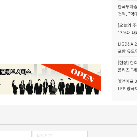
한국투자증
천억, "역
[오늘의 주
13%대 내
LIGD&A 
포함 유도무
[현장] 한
폼리츠 "세
엘앤에프 2
LFP 양극