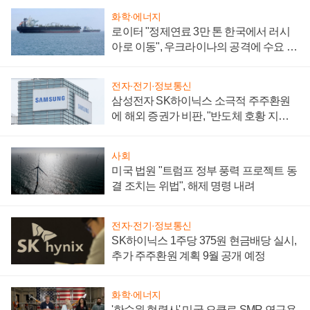
화학·에너지
로이터 "정제연료 3만 톤 한국에서 러시
아로 이동", 우크라이나의 공격에 수요 늘
어
전자·전기·정보통신
삼성전자 SK하이닉스 소극적 주주환원
에 해외 증권가 비판, "반도체 호황 지속
성 의문"
사회
미국 법원 "트럼프 정부 풍력 프로젝트 동
결 조치는 위법", 해제 명령 내려
전자·전기·정보통신
SK하이닉스 1주당 375원 현금배당 실시,
추가 주주환원 계획 9월 공개 예정
화학·에너지
'한수원 협력사' 미국 오클로 SMR 연구용