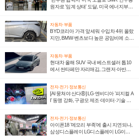
원자로 '임계 상태' 도달, 미국 에너지부
"중요한 이정표"
자동차·부품
BYD코리아 가격 앞세워 수입차 4위 올랐
지만, BMW·벤츠보다 높은 공임비에 소비
자 불만 폭발
자동차·부품
현대차 올해 SUV 국내 베스트셀러 톱10
에서 싼타페만 자리매김, 그랜저·아반떼
'세단 쌍끌이'로 내수 방어
전자·전기·정보통신
[AI 뭉쳐야 산다⑧] LG·엔비디아 '피지컬 A
I' 동맹 강화, 구광모 제조·데이터·기술 결
집해 종합 로보틱스 기업으로
전자·전기·정보통신
아이폰18 '메모리 부족'에 출시 지연되나,
삼성디스플레이 LG디스플레이 LG이노
텍 '탈애플' 수익 다각화 속도