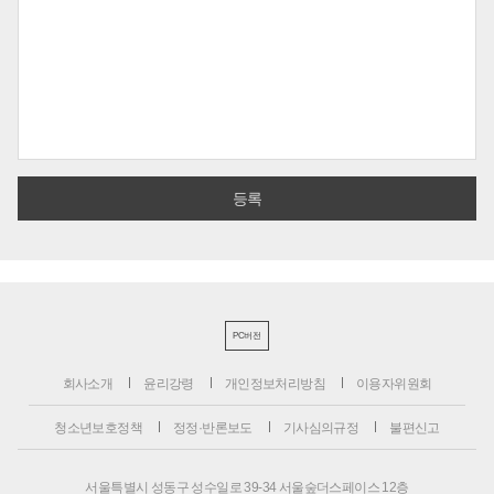
PC버전
회사소개
윤리강령
개인정보처리방침
이용자위원회
청소년보호정책
정정·반론보도
기사심의규정
불편신고
서울특별시 성동구 성수일로 39-34 서울숲더스페이스 12층