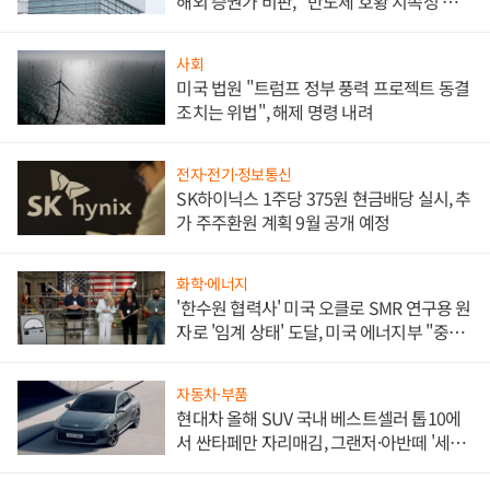
해외 증권가 비판, "반도체 호황 지속성 의
문"
사회
미국 법원 "트럼프 정부 풍력 프로젝트 동결
조치는 위법", 해제 명령 내려
전자·전기·정보통신
SK하이닉스 1주당 375원 현금배당 실시, 추
가 주주환원 계획 9월 공개 예정
화학·에너지
'한수원 협력사' 미국 오클로 SMR 연구용 원
자로 '임계 상태' 도달, 미국 에너지부 "중요
한 이정표"
자동차·부품
현대차 올해 SUV 국내 베스트셀러 톱10에
서 싼타페만 자리매김, 그랜저·아반떼 '세단
쌍끌이'로 내수 방어