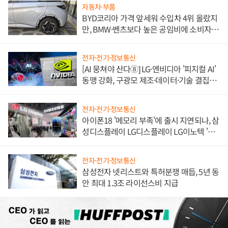
자동차·부품
BYD코리아 가격 앞세워 수입차 4위 올랐지
만, BMW·벤츠보다 높은 공임비에 소비자
불만 폭발
전자·전기·정보통신
[AI 뭉쳐야 산다⑧] LG·엔비디아 '피지컬 AI'
동맹 강화, 구광모 제조·데이터·기술 결집
해 종합 로보틱스 기업으로
전자·전기·정보통신
아이폰18 '메모리 부족'에 출시 지연되나, 삼
성디스플레이 LG디스플레이 LG이노텍 '탈
애플' 수익 다각화 속도
전자·전기·정보통신
삼성전자 넷리스트와 특허분쟁 매듭, 5년 동
안 최대 1.3조 라이선스비 지급