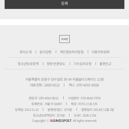
PC버전
회사소개
윤리강령
개인정보처리방침
이용자위원회
청소년보호정책
정정·반론보도
기사심의규정
불편신고
서울특별시 성동구 성수일로 39-34 서울숲더스페이스 12층
대표전화 : 1800-6522
팩스 : 070-4015-8658
편집국 : 070-4010-8512
사업본부 : 070-4010-7078
등록번호 : 서울 아 02897
제호 : 비즈니스포스트
등록일: 2013.11.13
발행·편집인 : 강석운
발행일자: 2013년 12월 2일
청소년보호책임자 : 강석운
ISSN : 2636-171X
Copyright ⓒ
B
USINESSPOST
. All rights reserved.