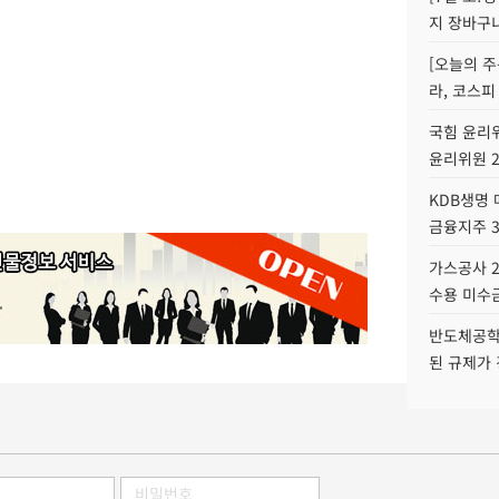
지 장바구
[오늘의 주
라, 코스피
국힘 윤리위
윤리위원 
KDB생명
금융지주 
가스공사 2
수용 미수금
반도체공학
된 규제가 