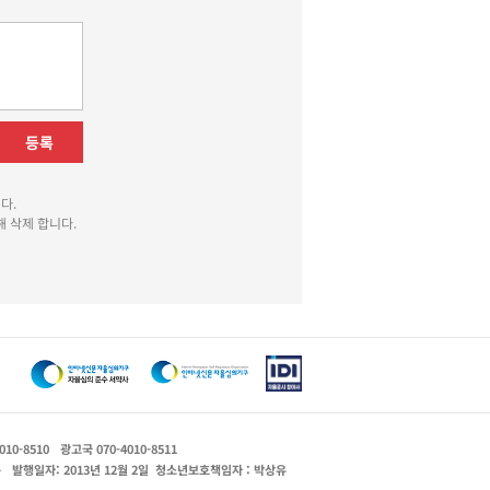
등록
다.
 삭제 합니다.
010-8510
광고국 070-4010-8511
운
발행일자: 2013년 12월 2일
청소년보호책임자 : 박상유