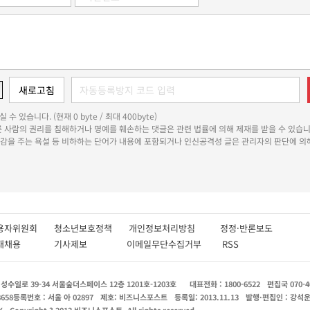
 수 있습니다. (현재 0 byte / 최대 400byte)
다른 사람의 권리를 침해하거나 명예를 훼손하는 댓글은 관련 법률에 의해 제재를 받을 수 있습니
쾌감을 주는 욕설 등 비하하는 단어가 내용에 포함되거나 인신공격성 글은 관리자의 판단에 의해
용자위원회
청소년보호정책
개인정보처리방침
정정·반론보도
인재채용
기사제보
이메일무단수집거부
RSS
수일로 39-34 서울숲더스페이스 12층 1201호-1203호
대표전화 : 1800-6522
편집국 070-4
8658
등록번호 : 서울 아 02897
제호: 비즈니스포스트
등록일: 2013.11.13
발행·편집인 : 강석
X
Copyright ? 2013 비즈니스포스트. All rights reserved.