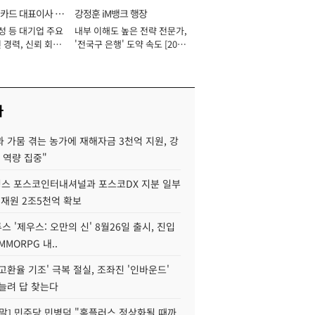
카드 대표이사 사
강정훈 iM뱅크 행장
성 등 대기업 주요
내부 이해도 높은 전략 전문가,
 경력, 신뢰 회복
'전국구 은행' 도약 속도 [2026
[2026년]
년]
사
 가뭄 겪는 농가에 재해자금 3천억 지원, 강
 역량 집중"
스 포스코인터내셔널과 포스코DX 지분 일부
 재원 2조5천억 확보
투스 '제우스: 오만의 신' 8월26일 출시, 진입
MMORPG 내..
고환율 기조' 극복 절실, 조좌진 '인바운드'
늘려 답 찾는다
정말] 민주당 민병덕 "홈플러스 정상화될 때까