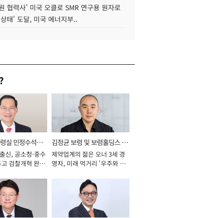
원 협력사' 미국 오클로 SMR 연구용 원자로
 상태' 도달, 미국 에너지부..
?
통령실 민정수석비
김정균 보령 및 보령홀딩스 대
 출신, 공소청·중수
제약업계의 젊은 오너 3세 경
표이사 사장
두고 검찰개혁 완수
영자, 미래 먹거리 '우주와 헬
년]
스케어' 공들여 [2026년]