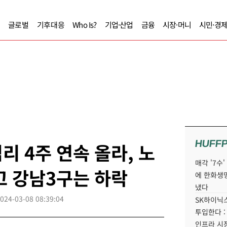
글로벌
기후대응
Who Is?
기업·산업
금융
시장·머니
시민·경
HUFF
리 4주 연속 올라, 노
매각 '7수
고 강남3구는 하락
에 한화생
냈다
024-03-08 08:39:04
SK하이닉스
투입한다 :
인프라 시