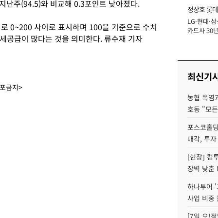
지난주(94.5)와 비교해 0.3포인트 낮아졌다.
정상호 롯데
LG·현대·삼
장
0~200 사이로 표시하며 100을 기준으로 수치
카드사 30년
세공급이 많다는 것을 의미한다. 류수재 기자
에 '초집중' 
최신기
배포금지>
농협 폭염과
호동 "모든
포스코홀딩
매각, 투자
[현장] 컴
장벽 낮춘 
하나투어 '
사업 비중 
[7일 오!