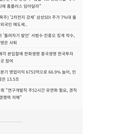
니에 홈플러스 담아달라"
목주] '2차전지 강세' 삼성SDI 주가 7%대 올
 외국인 매도세..
 '돌려차기 발언' 서범수·진종오 징계 착수,
2명은 사퇴
 매각 본입찰에 한화생명 흥국생명 한국투자
3곳 참여
분기 영업이익 6753억으로 66.9% 늘어, 민
은 13.5조
회 "연구개발직 주52시간 유연화 필요, 경직
경쟁력 저해"