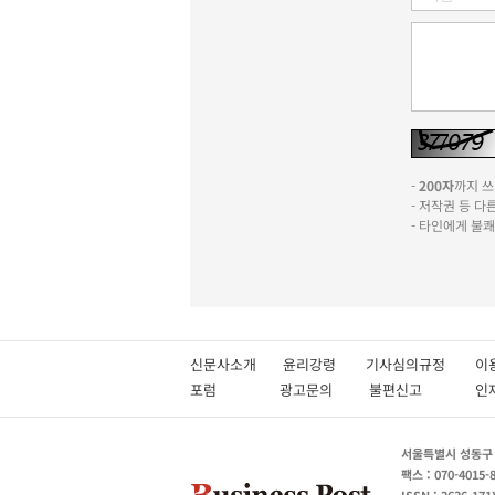
-
200자
까지 쓰실
- 저작권 등 
- 타인에게 불
신문사소개
윤리강령
기사심의규정
이
포럼
광고문의
불편신고
서울특별시 성동구 성
팩스 : 070-4015-
ISSN : 2636-171