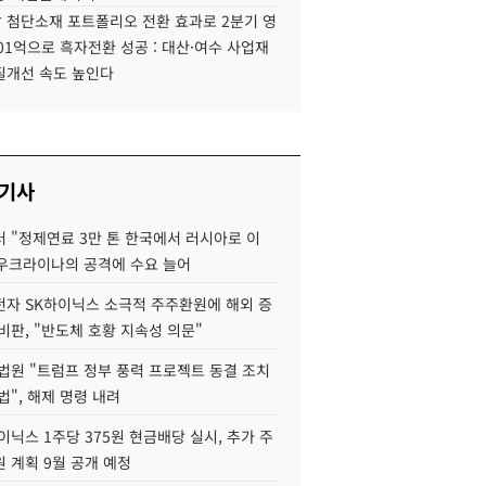
 첨단소재 포트폴리오 전환 효과로 2분기 영
01억으로 흑자전환 성공 : 대산·여수 사업재
질개선 속도 높인다
 기사
 "정제연료 3만 톤 한국에서 러시아로 이
 우크라이나의 공격에 수요 늘어
자 SK하이닉스 소극적 주주환원에 해외 증
비판, "반도체 호황 지속성 의문"
법원 "트럼프 정부 풍력 프로젝트 동결 조치
법", 해제 명령 내려
이닉스 1주당 375원 현금배당 실시, 추가 주
 계획 9월 공개 예정