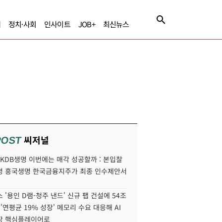
제
정치·사회
인사이트
JOB+
최신뉴스
씨저널
POST
' KDB생명 이번에는 매각 성공할까 : 본입찰
명 흥국생명 한국금융지주가 최종 인수제안서
 '용인 D램-청주 낸드' 신규 팹 건설에 54조
 '연평균 19% 성장' 메모리 수요 대응해 AI
장 핵심플레이어로