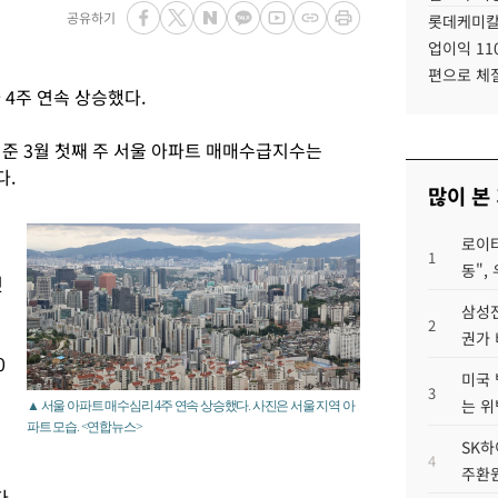
공유하기
롯데케미칼
업이익 11
편으로 체
 4주 연속 상승했다.
기준 3월 첫째 주 서울 아파트 매매수급지수는
다.
많이 본
로이터
1
동",
것
삼성전
2
권가 
0
미국 
3
는 위
▲ 서울 아파트 매수심리 4주 연속 상승했다. 사진은 서울 지역 아
파트 모습. <연합뉴스>
SK하
4
주환원
다.