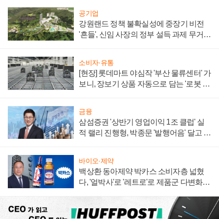
공기업
강원랜드 정책 불확실성에 중장기 비전
'흔들', 신임 사장의 정부 설득 과제 무거워
져
소비자·유통
[현장] 롯데마트 야심작 '부산 물류센터' 가
보니, 장보기 상품 자동으로 담는 '로봇 40
0대' 장관
금융
삼섬증권 '상반기 영업이익 1조 클럽' 실
적 랠리 진행형, 박종문 '발행어음' 달고 연
임 향하나
바이오·제약
백상환 동아제약 박카스 소비자층 넓혔
다, '얼박사'로 '레트로'로 제품군 다변화
주효