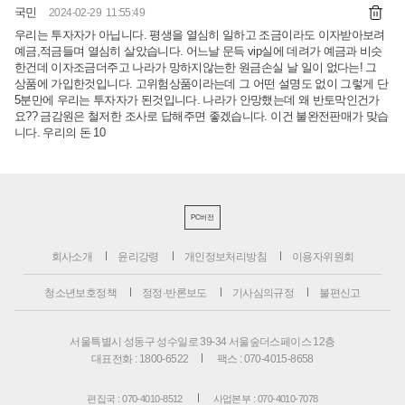
국민
2024-02-29 11:55:49
우리는 투자자가 아닙니다. 평생을 열심히 일하고 조금이라도 이자받아보려
예금,적금들며 열심히 살았습니다. 어느날 문득 vip실에 데려가 예금과 비슷
한건데 이자조금더주고 나라가 망하지않는한 원금손실 날 일이 없다는! 그
상품에 가입한것입니다. 고위험상품이라는데 그 어떤 설명도 없이 그렇게 단
5분만에 우리는 투자자가 된것입니다. 나라가 안망했는데 왜 반토막인건가
요?? 금감원은 철저한 조사로 답해주면 좋겠습니다. 이건 불완전판매가 맞습
니다. 우리의 돈 10
PC버전
회사소개
윤리강령
개인정보처리방침
이용자위원회
청소년보호정책
정정·반론보도
기사심의규정
불편신고
서울특별시 성동구 성수일로 39-34 서울숲더스페이스 12층
대표전화 : 1800-6522
팩스 : 070-4015-8658
편집국 : 070-4010-8512
사업본부 : 070-4010-7078