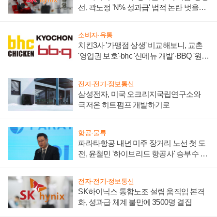
선, 곽노정 'N% 성과급' 법적 논란 벗을지
주목
소비자·유통
치킨3사 '가맹점 상생' 비교해보니, 교촌
'영업권 보호'·bhc '신메뉴 개발'·BBQ '원가
부담'
전자·전기·정보통신
삼성전자, 미국 오크리지국립연구소와
극저온 히트펌프 개발하기로
항공·물류
파라타항공 내년 미주 장거리 노선 첫 도
전, 윤철민 '하이브리드 항공사' 승부수 통
할까
전자·전기·정보통신
SK하이닉스 통합노조 설립 움직임 본격
화, 성과급 체계 불만에 3500명 결집