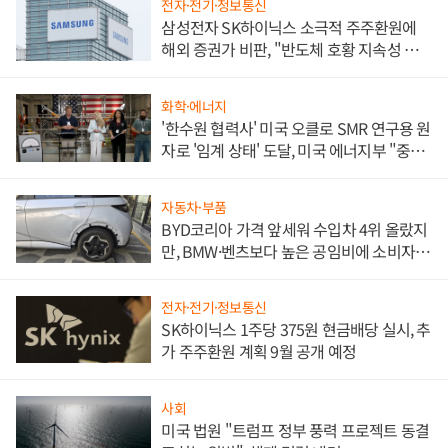
전자·전기·정보통신
삼성전자 SK하이닉스 소극적 주주환원에
해외 증권가 비판, "반도체 호황 지속성 의
문"
화학·에너지
'한수원 협력사' 미국 오클로 SMR 연구용 원
자로 '임계 상태' 도달, 미국 에너지부 "중요
한 이정표"
자동차·부품
BYD코리아 가격 앞세워 수입차 4위 올랐지
만, BMW·벤츠보다 높은 공임비에 소비자
불만 폭발
전자·전기·정보통신
SK하이닉스 1주당 375원 현금배당 실시, 추
가 주주환원 계획 9월 공개 예정
사회
미국 법원 "트럼프 정부 풍력 프로젝트 동결