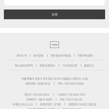
PC버전
회사소개
윤리강령
개인정보처리방침
이용자위원회
청소년보호정책
정정·반론보도
기사심의규정
불편신고
서울특별시 성동구 성수일로 39-34 서울숲더스페이스 12층
대표전화 : 1800-6522
팩스 : 070-4015-8658
편집국 : 070-4010-8512
사업본부 : 070-4010-7078
등록번호 : 서울 아 02897
제호 : 비즈니스포스트
등록일: 2013.11.13
발행·편집인 : 강석운
발행일자: 2013년 12월 2일