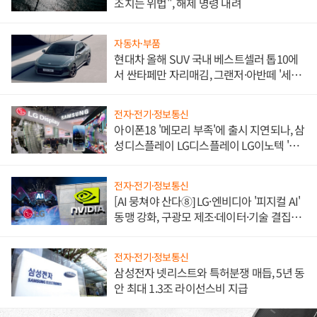
조치는 위법", 해제 명령 내려
자동차·부품
현대차 올해 SUV 국내 베스트셀러 톱10에
서 싼타페만 자리매김, 그랜저·아반떼 '세단
쌍끌이'로 내수 방어
전자·전기·정보통신
아이폰18 '메모리 부족'에 출시 지연되나, 삼
성디스플레이 LG디스플레이 LG이노텍 '탈
애플' 수익 다각화 속도
전자·전기·정보통신
[AI 뭉쳐야 산다⑧] LG·엔비디아 '피지컬 AI'
동맹 강화, 구광모 제조·데이터·기술 결집
해 종합 로보틱스 기업으로
전자·전기·정보통신
삼성전자 넷리스트와 특허분쟁 매듭, 5년 동
안 최대 1.3조 라이선스비 지급