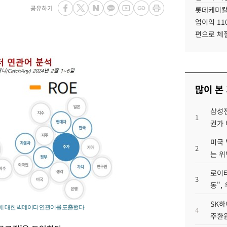
공유하기
롯데케미칼
업이익 11
편으로 체
많이 본
삼성전
1
권가 
미국 
2
는 위
로이터
3
동",
SK하
OE'에 대한 빅데이터 연관어를 도출했다.
4
주환원