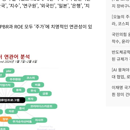
한국’, ‘지수’, ‘연구원’, ‘외국인’, ‘일본’, ‘은행’, ‘지
지 장바구
[오늘의 주
라, 코스피
BR과 ROE 모두 ‘주가’에 치명적인 연관성이 있
국민의힘 
착수, 윤리
반도체공학
된 규제가 
[AI 뭉쳐
대 협업, 
이재명 국
흰 장미 건