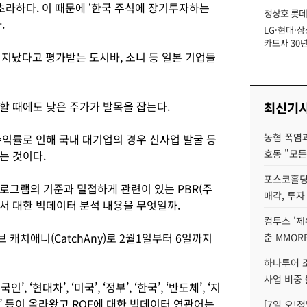
 초라하다. 이 때문에 ‘한국 주식에 장기투자하는
정상호 롯데
.
LG·현대·삼
장
카드사 30년
 지났다고 평가받는 도시바, 소니 등 일본 기업들
에 '초집중' 
할 때에도 낮은 주가가 발목을 잡는다.
최신기
농협 폭염과
수익률로 인해 국내 대기업의 경우 신사업 발굴 등
호동 "모든
는 것이다.
포스코홀딩
로그램의 기준과 밀접하게 관련이 있는 PBR(주
매각, 투자
서 대한 빅데이터 분석 내용을 무엇일까.
컴투스 '제
캐치애니(CatchAny)로 2월1일부터 6일까지
춘 MMOR
하나투어 조
사업 비중 
 ‘현대차’, ‘미국’, ‘정부’, ‘한국’, ‘반도체’, ‘지
 ‘연구원’ 등이 올라왔고 ROE에 대한 빅데이터 연관어는
[7일 오!