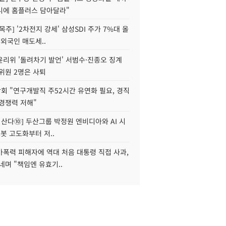
니에 홈플러스 담아달라"
목주] '2차전지 강세' 삼성SDI 주가 7%대 올
 외국인 매도세..
윤리위 '돌려차기 발언' 서범수·진종오 징계
위원 2명은 사퇴
회 "연구개발직 주52시간 유연화 필요, 경직
경쟁력 저해"
야 산다⑩] 두산그룹 박정원 엔비디아와 AI 시
로봇 고도화부터 저..
가폭력 피해자에 역대 처음 대통령 직접 사과,
네며 "책임엔 유효기..