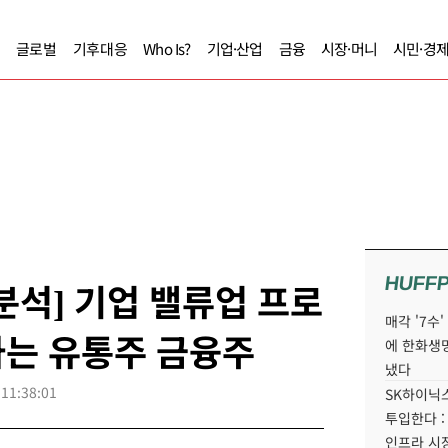
글로벌
기후대응
Who Is?
기업·산업
금융
시장·머니
시민·경
HUFF
분석] 기업 밸류업 프로
매각 '7수
나는 유통주 금융주
에 한화생
냈다
 11:38:01
SK하이닉스
투입한다 :
인프라 시