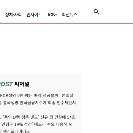
제
정치·사회
인사이트
JOB+
최신뉴스
씨저널
POST
' KDB생명 이번에는 매각 성공할까 : 본입찰
명 흥국생명 한국금융지주가 최종 인수제안서
 '용인 D램-청주 낸드' 신규 팹 건설에 54조
 '연평균 19% 성장' 메모리 수요 대응해 AI
장 핵심플레이어로