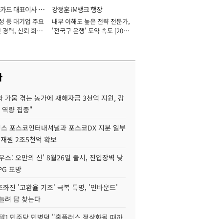
카드 대표이사 사
강정훈 iM뱅크 행장
성 등 대기업 주요
내부 이해도 높은 전략 전문가,
 경력, 신뢰 회복
'전국구 은행' 도약 속도 [2026
[2026년]
년]
사
 가뭄 겪는 농가에 재해자금 3천억 지원, 강
 역량 집중"
스 포스코인터내셔널과 포스코DX 지분 일부
 재원 2조5천억 확보
우스: 오만의 신' 8월26일 출시, 진입장벽 낮
PG 표방
좌진 '고환율 기조' 극복 특명, '인바운드'
늘려 답 찾는다
정말] 민주당 민병덕 "홈플러스 정상화될 때까