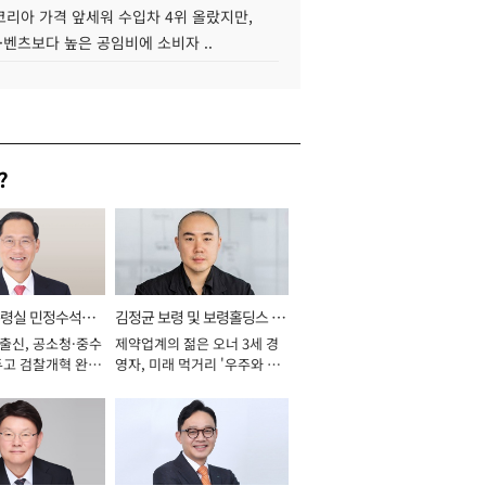
코리아 가격 앞세워 수입차 4위 올랐지만,
·벤츠보다 높은 공임비에 소비자 ..
?
통령실 민정수석비
김정균 보령 및 보령홀딩스 대
 출신, 공소청·중수
제약업계의 젊은 오너 3세 경
표이사 사장
두고 검찰개혁 완수
영자, 미래 먹거리 '우주와 헬
년]
스케어' 공들여 [2026년]