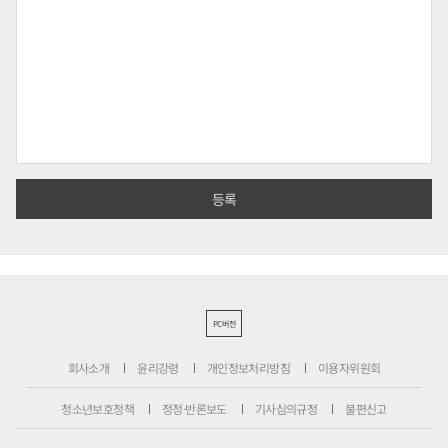
PC버전
회사소개
윤리강령
개인정보처리방침
이용자위원회
청소년보호정책
정정·반론보도
기사심의규정
불편신고