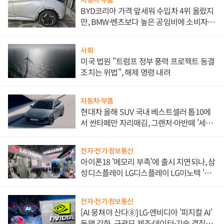
BYD코리아 가격 앞세워 수입차 4위 올랐지
만, BMW·벤츠보다 높은 공임비에 소비자
불만 폭발
사회
미국 법원 "트럼프 정부 풍력 프로젝트 동결
조치는 위법", 해제 명령 내려
자동차·부품
현대차 올해 SUV 국내 베스트셀러 톱10에
서 싼타페만 자리매김, 그랜저·아반떼 '세단
쌍끌이'로 내수 방어
전자·전기·정보통신
아이폰18 '메모리 부족'에 출시 지연되나, 삼
성디스플레이 LG디스플레이 LG이노텍 '탈
애플' 수익 다각화 속도
전자·전기·정보통신
[AI 뭉쳐야 산다⑧] LG·엔비디아 '피지컬 AI'
동맹 강화, 구광모 제조·데이터·기술 결집