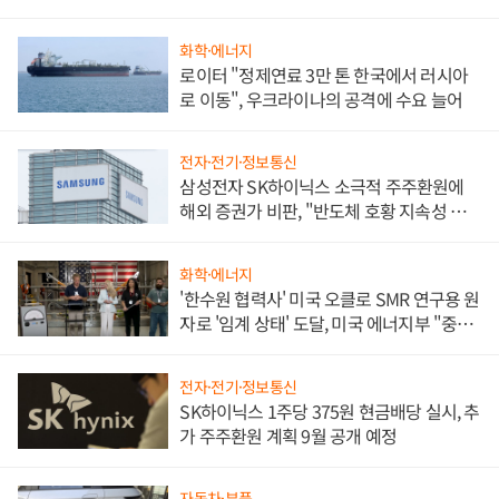
화학·에너지
로이터 "정제연료 3만 톤 한국에서 러시아
로 이동", 우크라이나의 공격에 수요 늘어
전자·전기·정보통신
삼성전자 SK하이닉스 소극적 주주환원에
해외 증권가 비판, "반도체 호황 지속성 의
문"
화학·에너지
'한수원 협력사' 미국 오클로 SMR 연구용 원
자로 '임계 상태' 도달, 미국 에너지부 "중요
한 이정표"
전자·전기·정보통신
SK하이닉스 1주당 375원 현금배당 실시, 추
가 주주환원 계획 9월 공개 예정
자동차·부품