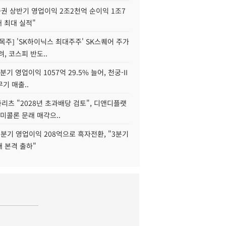
권 상반기 영업이익 2조2천억 순이익 1조7
대 최대 실적"
목주] 'SK하이닉스 최대주주' SK스퀘어 주가
려, 코스피 반도..
2분기 영업이익 1057억 29.5% 늘어, 천궁-II
기 매출..
화리츠 "2028년 초과배당 검토", 디앤디플랫
미콜론 문래 매각으..
분기 영업이익 208억으로 흑자전환, "3분기
재 본격 출하"