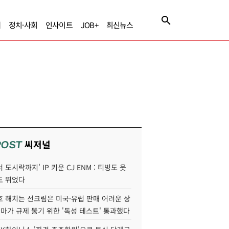
제
정치·사회
인사이트
JOB+
최신뉴스
씨저널
POST
 도시락까지' IP 키운 CJ ENM : 티빙도 웃
도 뛰었다
호 해치는 선크림은 미국·유럽 판매 어려운 상
콜마가 규제 뚫기 위한 '독성 테스트' 통과했다