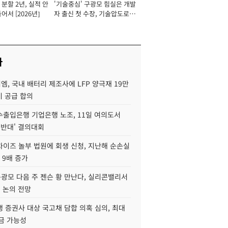
분할 2년, 실적 안
'기술중심' 구광모 힘실은 개발
이사 사장
어서 [2026년]
자 출신 첫 수장, 기술압도로
경쟁력 확보 사활 [2026년]
사
, 국내 배터리 제조사에 LFP 양극재 19만
기 공급 합의
수출입은행 기업은행 노조, 11일 여의도서
 반대' 결의대회
차이즈 놀부 법원에 회생 신청, 지난해 순손실
 9배 증가
구광모 다음 주 젠슨 황 만난다, 실리콘밸리서
' 논의 전망
 증권사 대상 국고채 담합 의혹 심의, 최대
금 가능성