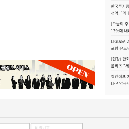
한국투자증
천억, "역
[오늘의 주
13%대 내
LIGD&A 
포함 유도무
[현장] 한
폼리츠 "세
엘앤에프 2
LFP 양극