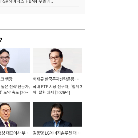
·SK하이닉스 HBM4 수율에..
?
뱅크 행장
배재규 한국투자신탁운용 대
 높은 전략 전문가,
국내 ETF 시장 선구자, '업계 3
표이사 사장
' 도약 속도 [2026
위' 탈환 과제 [2026년]
효성 대표이사 부회
김동명 LG에너지솔루션 대표