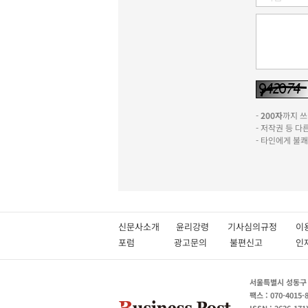
-
200자
까지 쓰실
- 저작권 등 
- 타인에게 불
신문사소개
윤리강령
기사심의규정
이
포럼
광고문의
불편신고
서울특별시 성동구 성
팩스 : 070-4015-
ISSN : 2636-171