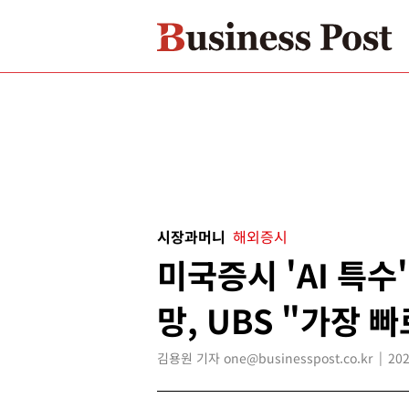
시장과머니
해외증시
미국증시 'AI 특수
망, UBS "가장 
김용원 기자 one@businesspost.co.kr
202