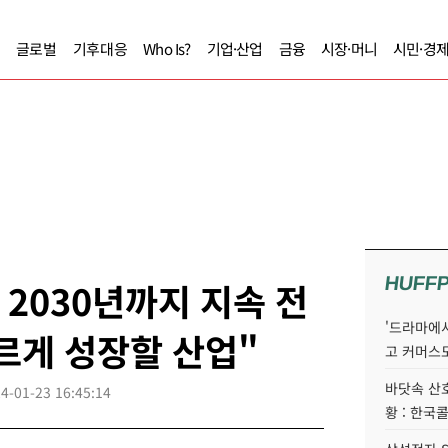
글로벌
기후대응
Who Is?
기업·산업
금융
시장·머니
시민·경
HUFF
' 2030년까지 지속 전
'드라마에서
빠르게 성장할 산업"
고 커머스
바닷속 산
4-01-23 16:45:14
황 : 한국