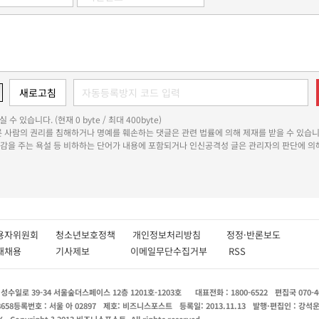
 수 있습니다. (현재 0 byte / 최대 400byte)
다른 사람의 권리를 침해하거나 명예를 훼손하는 댓글은 관련 법률에 의해 제재를 받을 수 있습니
쾌감을 주는 욕설 등 비하하는 단어가 내용에 포함되거나 인신공격성 글은 관리자의 판단에 의해
용자위원회
청소년보호정책
개인정보처리방침
정정·반론보도
인재채용
기사제보
이메일무단수집거부
RSS
수일로 39-34 서울숲더스페이스 12층 1201호-1203호
대표전화 : 1800-6522
편집국 070-4
8658
등록번호 : 서울 아 02897
제호: 비즈니스포스트
등록일: 2013.11.13
발행·편집인 : 강석
X
Copyright ? 2013 비즈니스포스트. All rights reserved.