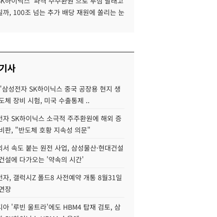
SK하이닉스 '파격 주주환원'으로 투심 달래고
까, 100조 넘는 추가 배당 재원에 쏠리는 눈
 기사
"삼성전자 SK하이닉스 중국 공장용 현지 생
도체 장비 시험, 미국 수출통제 ..
자 SK하이닉스 소극적 주주환원에 해외 증
비판, "반도체 호황 지속성 의문"
서 속도 붙는 원전 사업, 삼성물산·현대건설
건설에 다가오는 '약속의 시간'
자, 갤럭시Z 폴드8 사전예약 개통 8월31일
 연장
아 '루빈 울트라'에도 HBM4 탑재 검토, 삼