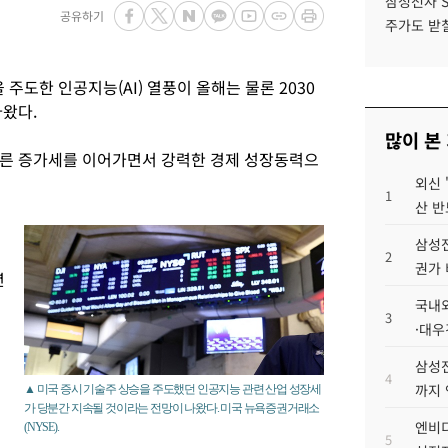
삼성전자 
공유하기
주가도 받칠
주도한 인공지능(AI) 열풍이 올해는 물론 2030
나왔다.
많이 본
파른 증가세를 이어가면서 강력한 경제 성장동력으
외신 
1
산 반
S
삼성전
2
권가 
년
국내외
3
·대우
삼성전
업
4
까지
▲ 미국 증시 기술주 상승을 주도했던 인공지능 관련 산업 성장세
가 당분간 지속될 것이라는 전망이 나왔다. 미국 뉴욕증권거래소
엔비디
(NYSE).
5