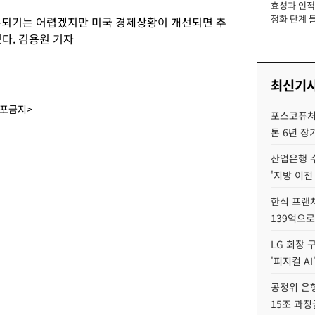
효성과 인적 
장
정화 단계 들
복되기는 어렵겠지만 미국 경제상황이 개선되면 추
다. 김용원 기자
최신기
배포금지>
포스코퓨처엠
톤 6년 장
산업은행 
'지방 이전
한식 프랜
139억으로
LG 회장 
'피지컬 AI
공정위 은행
15조 과징